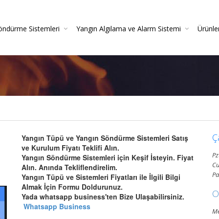
öndürme Sistemleri
Yangın Algılama ve Alarm Sistemi
Ürünle
irme
azlı Söndürme Sistemleri Montajı Ve Resmi Itfaiye On
Yangın Algılama Sistemleri - Yangın Alarm Sistemleri
Yangın Dedektörleri (Duman-Isı-Beam-Pilli)
Yangın Sistemleri Kurulum Ve Montaj Hizmetleri
Yangın De
Gazlı Söndürme Sis
Yangın
Ç
Yangın Tüpü ve Yangın Söndürme Sistemleri Satış
ve Kurulum Fiyatı Teklifi Alın.
Pz
Yangın Söndürme Sistemleri için Keşif İsteyin. Fiyat
Cu
Alın. Anında Tekliflendirelim.
Pa
Yangın Tüpü ve Sistemleri Fiyatları ile İlgili Bilgi
Almak İçin Formu Doldurunuz.
O
Yada whatsapp business'ten Bize Ulaşabilirsiniz.
Whatsapp Business
Me