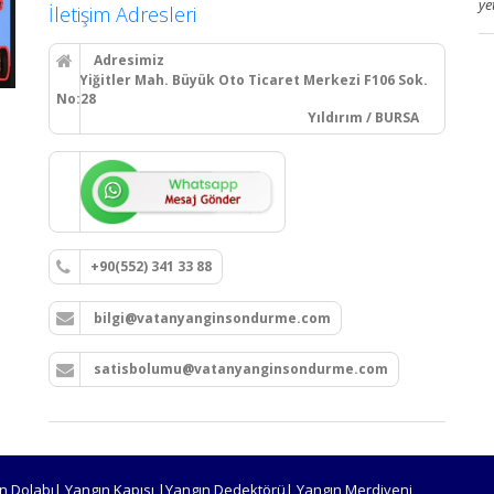
ye
İletişim Adresleri
Adresimiz
Yiğitler Mah. Büyük Oto Ticaret Merkezi F106 Sok.
No:28
Yıldırım / BURSA
+90(552) 341 33 88
bilgi@vatanyanginsondurme.com
satisbolumu@vatanyanginsondurme.com
n Dolabı| Yangın Kapısı |Yangın Dedektörü| Yangın Merdiveni