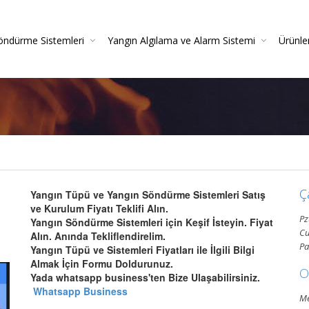
öndürme Sistemleri
Yangın Algılama ve Alarm Sistemi
Ürünle
irme
azlı Söndürme Sistemleri Montajı Ve Resmi Itfaiye On
Yangın Algılama Sistemleri - Yangın Alarm Sistemleri
Yangın Dedektörleri (Duman-Isı-Beam-Pilli)
Yangın Sistemleri Kurulum Ve Montaj Hizmetleri
Yangın De
Gazlı Söndürme Sis
Yangın
Ç
Yangın Tüpü ve Yangın Söndürme Sistemleri Satış
ve Kurulum Fiyatı Teklifi Alın.
Pz
Yangın Söndürme Sistemleri için Keşif İsteyin. Fiyat
Cu
Alın. Anında Tekliflendirelim.
Pa
Yangın Tüpü ve Sistemleri Fiyatları ile İlgili Bilgi
Almak İçin Formu Doldurunuz.
O
Yada whatsapp business'ten Bize Ulaşabilirsiniz.
Whatsapp Business
Me