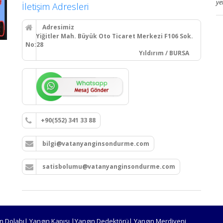
ye
İletişim Adresleri
Adresimiz
Yiğitler Mah. Büyük Oto Ticaret Merkezi F106 Sok.
No:28
Yıldırım / BURSA
+90(552) 341 33 88
bilgi@vatanyanginsondurme.com
satisbolumu@vatanyanginsondurme.com
n Dolabı| Yangın Kapısı |Yangın Dedektörü| Yangın Merdiveni