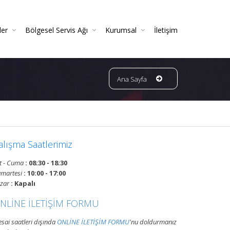
ler
Bölgesel Servis Ağı
Kurumsal
İletişim
 Ve Periyodik Kontrolleri | TSE Belgeli
Ve Garantili Yangın Söndürücüler
ın Dedektörleri & Sensörleri (Duman, Isı, Gaz)
ndürme Sistemleri (FM200 / Novec)
ngın Hortumu Makaralı Seyyar Tekerlekli (60 Mt Hortumlu)
Bursa Bölgesi Ve Ilçeleri Yangın Tüpü Ve Sistemleri Tüp Dolum Servisi
VATAN GRUP YANGIN | Faaliyet Alanları | Ürün Ve Hizmetleri
Ana Sayfa
alışma Saatlerimiz
t - Cuma
: 08:30 - 18:30
martesi
: 10:00 - 17:00
zar
: Kapalı
NLİNE İLETİŞİM FORMU
sai saatleri dışında
ONLİNE İLETİŞİM FORMU
'nu doldurmanız