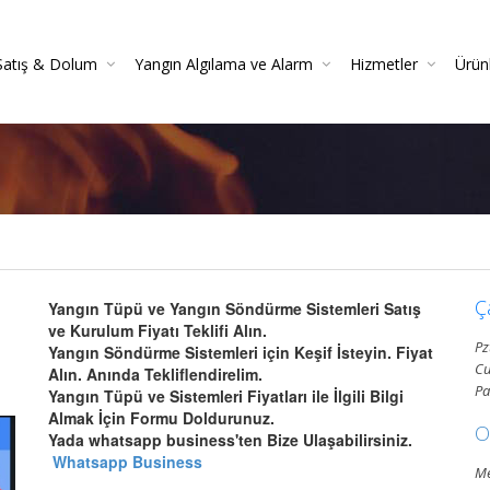
Satış & Dolum
Yangın Algılama ve Alarm
Hizmetler
Ürün
 Söndürücüler
 Danışmanlığı
Yangın Dedektörleri (Duman, Isı, Gaz)
Yangın Söndürme Cihazları Bakım Hizmeti
Yangın Söndürme Tüpü Satışı | Garantili
Yangın Algılama Ve Alarm Bakım Ve Kontrolleri
Mekanik Yangın Tesisatı Bakım
Yangın Tüpü Satışı | Kaliteli 
Yang
Gazlı Sö
Ya
Ç
Yangın Tüpü ve Yangın Söndürme Sistemleri Satış
ve Kurulum Fiyatı Teklifi Alın.
Pz
Yangın Söndürme Sistemleri için Keşif İsteyin. Fiyat
Cu
Alın. Anında Tekliflendirelim.
Pa
Yangın Tüpü ve Sistemleri Fiyatları ile İlgili Bilgi
Almak İçin Formu Doldurunuz.
O
Yada whatsapp business'ten Bize Ulaşabilirsiniz.
Whatsapp Business
Me