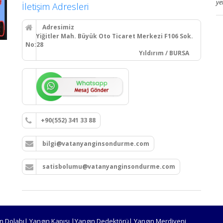
ye
İletişim Adresleri
Adresimiz
Yiğitler Mah. Büyük Oto Ticaret Merkezi F106 Sok.
No:28
Yıldırım / BURSA
+90(552) 341 33 88
bilgi@vatanyanginsondurme.com
satisbolumu@vatanyanginsondurme.com
n Dolabı| Yangın Kapısı |Yangın Dedektörü| Yangın Merdiveni