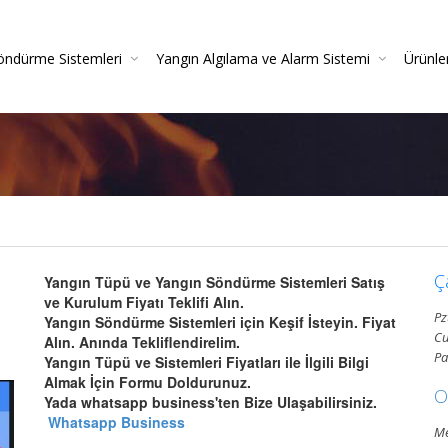
öndürme Sistemleri
Yangın Algılama ve Alarm Sistemi
Ürünle
irme
azlı Söndürme Sistemleri Montajı Ve Resmi Itfaiye On
Yangın Algılama Sistemleri - Yangın Alarm Sistemleri
Yangın Dedektörleri (Duman-Isı-Beam-Pilli)
Yangın Sistemleri Kurulum Ve Montaj Hizmetleri
Yangın De
Gazlı Söndürme Sis
Yangın
Ç
Yangın Tüpü ve Yangın Söndürme Sistemleri Satış
ve Kurulum Fiyatı Teklifi Alın.
Pz
Yangın Söndürme Sistemleri için Keşif İsteyin. Fiyat
Cu
Alın. Anında Tekliflendirelim.
Pa
Yangın Tüpü ve Sistemleri Fiyatları ile İlgili Bilgi
Almak İçin Formu Doldurunuz.
O
Yada whatsapp business'ten Bize Ulaşabilirsiniz.
Whatsapp Business
Me