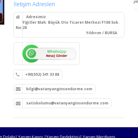
ye
İletişim Adresleri
Adresimiz
Yiğitler Mah. Büyük Oto Ticaret Merkezi F106 Sok.
No:28
Yıldırım / BURSA
+90(552) 341 33 88
bilgi@vatanyanginsondurme.com
satisbolumu@vatanyanginsondurme.com
n Dolabı| Yangın Kapısı |Yangın Dedektörü| Yangın Merdiveni