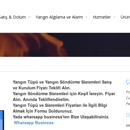
Satış & Dolum
Yangın Algılama ve Alarm
Hizmetler
Ürün
 Söndürücüler
 Danışmanlığı
Yangın Dedektörleri (Duman, Isı, Gaz)
Yangın Söndürme Cihazları Bakım Hizmeti
Yangın Söndürme Tüpü Satışı | Garantili
Yangın Algılama Ve Alarm Bakım Ve Kontrolleri
Mekanik Yangın Tesisatı Bakım
Yangın Tüpü Satışı | Kaliteli 
Yang
Gazlı Sö
Ya
Ç
Yangın Tüpü ve Yangın Söndürme Sistemleri Satış
ve Kurulum Fiyatı Teklifi Alın.
Pz
Yangın Söndürme Sistemleri için Keşif İsteyin. Fiyat
Cu
Alın. Anında Tekliflendirelim.
Pa
Yangın Tüpü ve Sistemleri Fiyatları ile İlgili Bilgi
Almak İçin Formu Doldurunuz.
O
Yada whatsapp business'ten Bize Ulaşabilirsiniz.
Whatsapp Business
Me