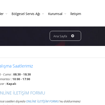
ler
Bölgesel Servis Ağı
Kurumsal
İletişim
 Ve Periyodik Kontrolleri | TSE Belgeli
Ve Garantili Yangın Söndürücüler
ın Dedektörleri & Sensörleri (Duman, Isı, Gaz)
ndürme Sistemleri (FM200 / Novec)
ngın Hortumu Makaralı Seyyar Tekerlekli (60 Mt Hortumlu)
Bursa Bölgesi Ve Ilçeleri Yangın Tüpü Ve Sistemleri Tüp Dolum Servisi
VATAN GRUP YANGIN | Faaliyet Alanları | Ürün Ve Hizmetleri
Ana Sayfa
alışma Saatlerimiz
t - Cuma
: 08:30 - 18:30
martesi
: 10:00 - 17:00
zar
: Kapalı
NLİNE İLETİŞİM FORMU
sai saatleri dışında
ONLİNE İLETİŞİM FORMU
'nu doldurmanız