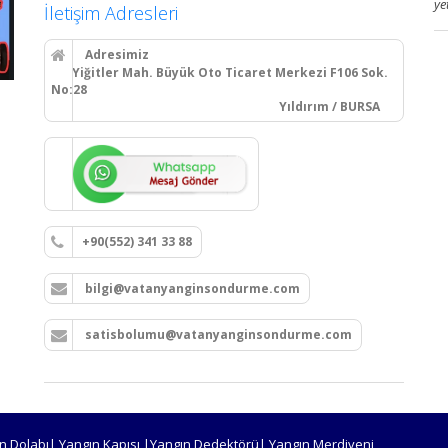
ye
İletişim Adresleri
Adresimiz
Yiğitler Mah. Büyük Oto Ticaret Merkezi F106 Sok.
No:28
Yıldırım / BURSA
+90(552) 341 33 88
bilgi@vatanyanginsondurme.com
satisbolumu@vatanyanginsondurme.com
n Dolabı| Yangın Kapısı |Yangın Dedektörü| Yangın Merdiveni