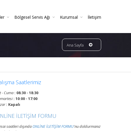
ler
Bölgesel Servis Ağı
Kurumsal
İletişim
 Ve Periyodik Kontrolleri | TSE Belgeli
Ve Garantili Yangın Söndürücüler
ın Dedektörleri & Sensörleri (Duman, Isı, Gaz)
ndürme Sistemleri (FM200 / Novec)
ngın Hortumu Makaralı Seyyar Tekerlekli (60 Mt Hortumlu)
Bursa Bölgesi Ve Ilçeleri Yangın Tüpü Ve Sistemleri Tüp Dolum Servisi
VATAN GRUP YANGIN | Faaliyet Alanları | Ürün Ve Hizmetleri
Ana Sayfa
alışma Saatlerimiz
t - Cuma
: 08:30 - 18:30
martesi
: 10:00 - 17:00
zar
: Kapalı
NLİNE İLETİŞİM FORMU
sai saatleri dışında
ONLİNE İLETİŞİM FORMU
'nu doldurmanız