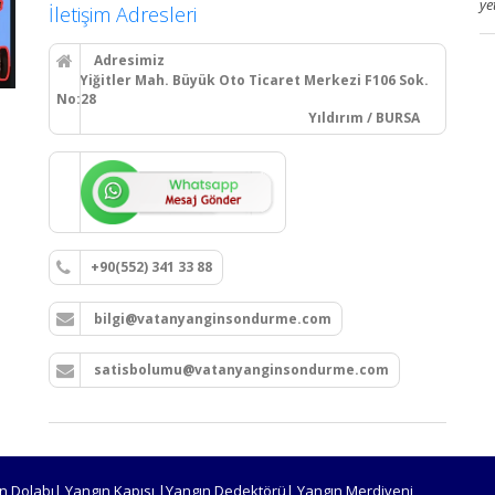
ye
İletişim Adresleri
Adresimiz
Yiğitler Mah. Büyük Oto Ticaret Merkezi F106 Sok.
No:28
Yıldırım / BURSA
+90(552) 341 33 88
bilgi@vatanyanginsondurme.com
satisbolumu@vatanyanginsondurme.com
n Dolabı| Yangın Kapısı |Yangın Dedektörü| Yangın Merdiveni