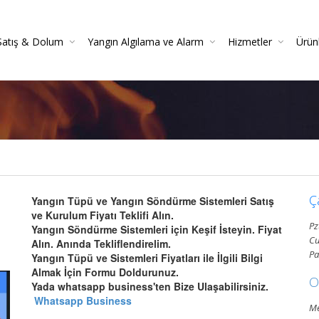
Satış & Dolum
Yangın Algılama ve Alarm
Hizmetler
Ürün
 Söndürücüler
 Danışmanlığı
Yangın Dedektörleri (Duman, Isı, Gaz)
Yangın Söndürme Cihazları Bakım Hizmeti
Yangın Söndürme Tüpü Satışı | Garantili
Yangın Algılama Ve Alarm Bakım Ve Kontrolleri
Mekanik Yangın Tesisatı Bakım
Yangın Tüpü Satışı | Kaliteli 
Yang
Gazlı Sö
Ya
Ç
Yangın Tüpü ve Yangın Söndürme Sistemleri Satış
ve Kurulum Fiyatı Teklifi Alın.
Pz
Yangın Söndürme Sistemleri için Keşif İsteyin. Fiyat
Cu
Alın. Anında Tekliflendirelim.
Pa
Yangın Tüpü ve Sistemleri Fiyatları ile İlgili Bilgi
Almak İçin Formu Doldurunuz.
O
Yada whatsapp business'ten Bize Ulaşabilirsiniz.
Whatsapp Business
Me