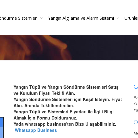
öndürme Sistemleri
Yangın Algılama ve Alarm Sistemi
Ürünle
irme
azlı Söndürme Sistemleri Montajı Ve Resmi Itfaiye On
Yangın Algılama Sistemleri - Yangın Alarm Sistemleri
Yangın Dedektörleri (Duman-Isı-Beam-Pilli)
Yangın Sistemleri Kurulum Ve Montaj Hizmetleri
Yangın De
Gazlı Söndürme Sis
Yangın
Ç
Yangın Tüpü ve Yangın Söndürme Sistemleri Satış
ve Kurulum Fiyatı Teklifi Alın.
Pz
Yangın Söndürme Sistemleri için Keşif İsteyin. Fiyat
Cu
Alın. Anında Tekliflendirelim.
Pa
Yangın Tüpü ve Sistemleri Fiyatları ile İlgili Bilgi
Almak İçin Formu Doldurunuz.
O
Yada whatsapp business'ten Bize Ulaşabilirsiniz.
Whatsapp Business
Me