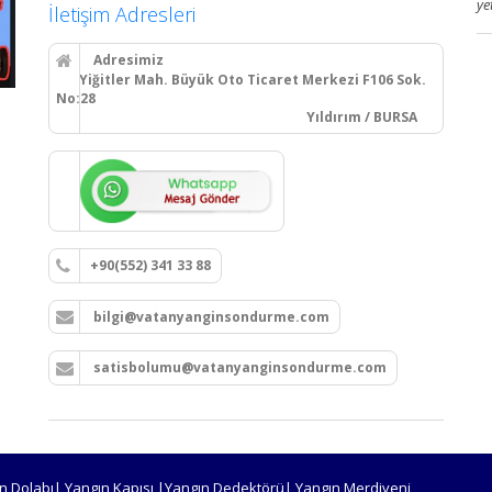
ye
İletişim Adresleri
Adresimiz
Yiğitler Mah. Büyük Oto Ticaret Merkezi F106 Sok.
No:28
Yıldırım / BURSA
+90(552) 341 33 88
bilgi@vatanyanginsondurme.com
satisbolumu@vatanyanginsondurme.com
n Dolabı| Yangın Kapısı |Yangın Dedektörü| Yangın Merdiveni