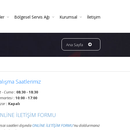
ler
Bölgesel Servis Ağı
Kurumsal
İletişim
 Ve Periyodik Kontrolleri | TSE Belgeli
Ve Garantili Yangın Söndürücüler
ın Dedektörleri & Sensörleri (Duman, Isı, Gaz)
ndürme Sistemleri (FM200 / Novec)
ngın Hortumu Makaralı Seyyar Tekerlekli (60 Mt Hortumlu)
Bursa Bölgesi Ve Ilçeleri Yangın Tüpü Ve Sistemleri Tüp Dolum Servisi
VATAN GRUP YANGIN | Faaliyet Alanları | Ürün Ve Hizmetleri
Ana Sayfa
alışma Saatlerimiz
t - Cuma
: 08:30 - 18:30
martesi
: 10:00 - 17:00
zar
: Kapalı
NLİNE İLETİŞİM FORMU
sai saatleri dışında
ONLİNE İLETİŞİM FORMU
'nu doldurmanız