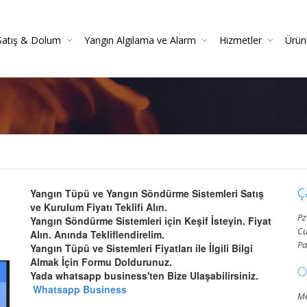
Satış & Dolum
Yangın Algılama ve Alarm
Hizmetler
Ürün
 Söndürücüler
 Danışmanlığı
Yangın Dedektörleri (Duman, Isı, Gaz)
Yangın Söndürme Cihazları Bakım Hizmeti
Yangın Söndürme Tüpü Satışı | Garantili
Yangın Algılama Ve Alarm Bakım Ve Kontrolleri
Mekanik Yangın Tesisatı Bakım
Yangın Tüpü Satışı | Kaliteli 
Yang
Gazlı Sö
Ya
Ç
Yangın Tüpü ve Yangın Söndürme Sistemleri Satış
ve Kurulum Fiyatı Teklifi Alın.
Pz
Yangın Söndürme Sistemleri için Keşif İsteyin. Fiyat
Cu
Alın. Anında Tekliflendirelim.
Pa
Yangın Tüpü ve Sistemleri Fiyatları ile İlgili Bilgi
Almak İçin Formu Doldurunuz.
O
Yada whatsapp business'ten Bize Ulaşabilirsiniz.
Whatsapp Business
Me