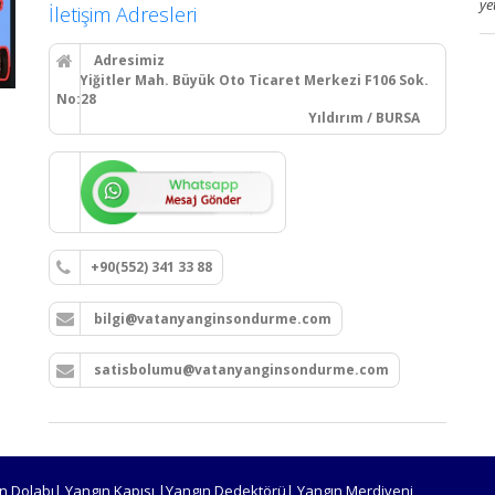
ye
İletişim Adresleri
Adresimiz
Yiğitler Mah. Büyük Oto Ticaret Merkezi F106 Sok.
No:28
Yıldırım / BURSA
+90(552) 341 33 88
bilgi@vatanyanginsondurme.com
satisbolumu@vatanyanginsondurme.com
n Dolabı| Yangın Kapısı |Yangın Dedektörü| Yangın Merdiveni