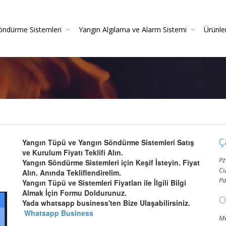
öndürme Sistemleri
Yangın Algılama ve Alarm Sistemi
Ürünle
irme
azlı Söndürme Sistemleri Montajı Ve Resmi Itfaiye On
Yangın Algılama Sistemleri - Yangın Alarm Sistemleri
Yangın Dedektörleri (Duman-Isı-Beam-Pilli)
Yangın Sistemleri Kurulum Ve Montaj Hizmetleri
Yangın De
Gazlı Söndürme Sis
Yangın
Ç
Yangın Tüpü ve Yangın Söndürme Sistemleri Satış
ve Kurulum Fiyatı Teklifi Alın.
Pz
Yangın Söndürme Sistemleri için Keşif İsteyin. Fiyat
Cu
Alın. Anında Tekliflendirelim.
Pa
Yangın Tüpü ve Sistemleri Fiyatları ile İlgili Bilgi
Almak İçin Formu Doldurunuz.
O
Yada whatsapp business'ten Bize Ulaşabilirsiniz.
Whatsapp Business
Me