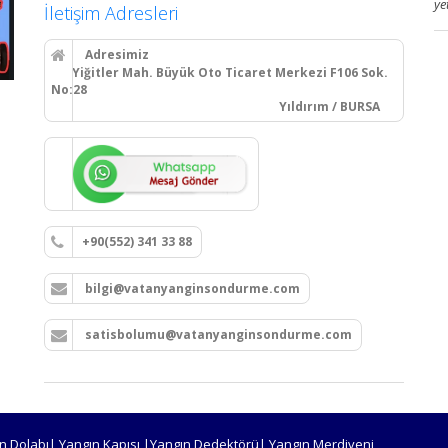
ye
İletişim Adresleri
Adresimiz
Yiğitler Mah. Büyük Oto Ticaret Merkezi F106 Sok.
No:28
Yıldırım / BURSA
+90(552) 341 33 88
bilgi@vatanyanginsondurme.com
satisbolumu@vatanyanginsondurme.com
n Dolabı| Yangın Kapısı |Yangın Dedektörü| Yangın Merdiveni