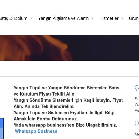
Satış & Dolum
Yangın Algılama ve Alarm
Hizmetler
Ürün
 Söndürücüler
 Danışmanlığı
Yangın Dedektörleri (Duman, Isı, Gaz)
Yangın Söndürme Cihazları Bakım Hizmeti
Yangın Söndürme Tüpü Satışı | Garantili
Yangın Algılama Ve Alarm Bakım Ve Kontrolleri
Mekanik Yangın Tesisatı Bakım
Yangın Tüpü Satışı | Kaliteli 
Yang
Gazlı Sö
Ya
Ç
Yangın Tüpü ve Yangın Söndürme Sistemleri Satış
ve Kurulum Fiyatı Teklifi Alın.
Pz
Yangın Söndürme Sistemleri için Keşif İsteyin. Fiyat
Cu
Alın. Anında Tekliflendirelim.
Pa
Yangın Tüpü ve Sistemleri Fiyatları ile İlgili Bilgi
Almak İçin Formu Doldurunuz.
O
Yada whatsapp business'ten Bize Ulaşabilirsiniz.
Whatsapp Business
Me