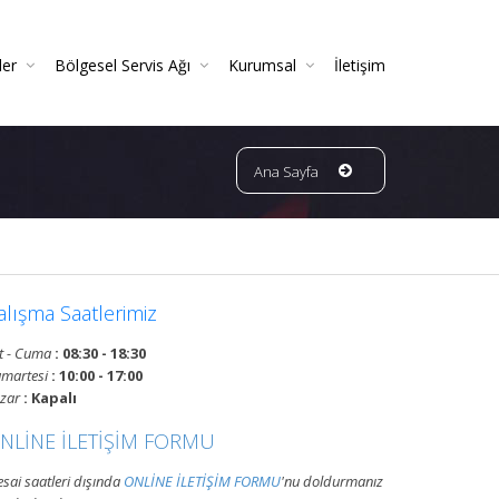
ler
Bölgesel Servis Ağı
Kurumsal
İletişim
 Ve Periyodik Kontrolleri | TSE Belgeli
Ve Garantili Yangın Söndürücüler
ın Dedektörleri & Sensörleri (Duman, Isı, Gaz)
ndürme Sistemleri (FM200 / Novec)
ngın Hortumu Makaralı Seyyar Tekerlekli (60 Mt Hortumlu)
Bursa Bölgesi Ve Ilçeleri Yangın Tüpü Ve Sistemleri Tüp Dolum Servisi
VATAN GRUP YANGIN | Faaliyet Alanları | Ürün Ve Hizmetleri
Ana Sayfa
alışma Saatlerimiz
t - Cuma
: 08:30 - 18:30
martesi
: 10:00 - 17:00
zar
: Kapalı
NLİNE İLETİŞİM FORMU
sai saatleri dışında
ONLİNE İLETİŞİM FORMU
'nu doldurmanız