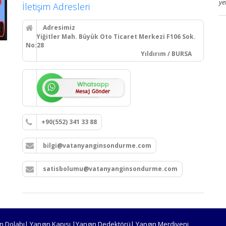
ye
İletişim Adresleri
Adresimiz
Yiğitler Mah. Büyük Oto Ticaret Merkezi F106 Sok.
No:28
Yıldırım / BURSA
+90(552) 341 33 88
bilgi@vatanyanginsondurme.com
satisbolumu@vatanyanginsondurme.com
n Dolabı| Yangın Kapısı |Yangın Dedektörü| Yangın Merdiveni