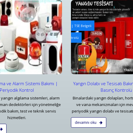
ngın Tesisatı Bakım ve Periyodik Kontrolleri | TSE Belgeli
Yangın Algılama ve Alarm Bakım
abı ve Tesisatı Bakımı | Periyodik Basınç Kontrolü
Bursa Yangın Uyarı Algılama ve
ar
Detaylar
ama ve Alarm Sistemi Bakımı |
Yangın Dolabı ve Tesisatı Bakı
Periyodik Kontrol
Basınç Kontrolü
 yangın algılama sistemleri, alarm
Binalardaki yangın dolapları, hort
uman dedektörleri için yönetmeliğe
ve vana mekanizmaları için me
dik bakım, test ve teknik servis
periyodik yangın dolabı ve tesisatı
hizmetleri.
devamnı oku