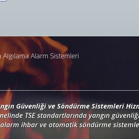
ngın Algılama ve İhbar Alarm Sistemleri
resli ve konvansiyonel yangın alarm sistemle
dedektörler, kontrol panelleri ve yangın but
 Algılama Alarm Sistemleri
ngın Güvenliği ve Söndürme Sistemleri Hizm
nelinde TSE standartlarında yangın güvenliği
alarm ihbar ve otomatik söndürme sistemler