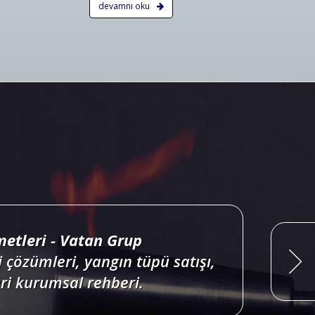
devamnı oku
ri projelendirme, duman, ısı,
onları satış, bakım, montajı.
Devamını Oku
etleri - Vatan Grup
 çözümleri, yangın tüpü satışı,
i kurumsal rehberi.