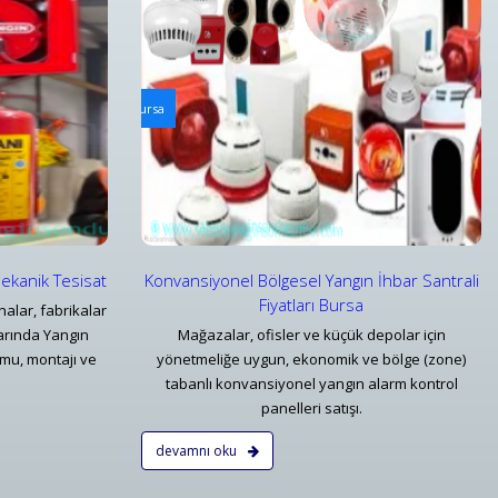
ri
Arabalı Yangın Hortum Makaraları
hbar Santrali Fiyatları Bursa
Tekerlekli Mobil Yangın Hortumu Makaraları ve Ekip
Detaylar
Mekanik Tesisat
Konvansiyonel Bölgesel Yangın İhbar Santrali
Fiyatları Bursa
alar, fabrikalar
larında Yangın
Mağazalar, ofisler ve küçük depolar için
mu, montajı ve
yönetmeliğe uygun, ekonomik ve bölge (zone)
tabanlı konvansiyonel yangın alarm kontrol
panelleri satışı.
devamnı oku