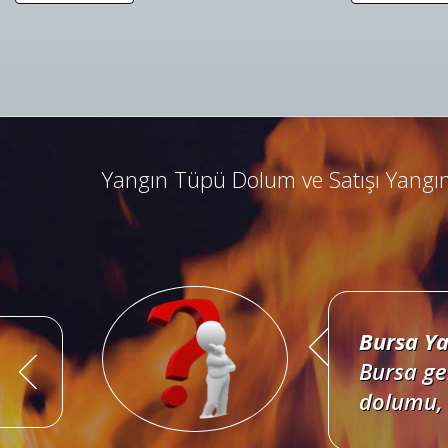
Bursa Ya
Bursa ad
kombine 
Yangın Tüpü Dolum ve Satışı Yangın
Bursa Ya
Bursa ge
dolumu, 