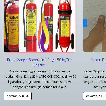
Yangın Dedektörleri & Sensörleri (Duman, Isı, Gaz)
Ya
i
Yangın Dedektörü Çeşitleri ve İhbar Ekipmanları Fiyatları
Bu
Detaylar
Bursa Yangın Söndürücü 1 kg - 50 kg Tüp
Yangın De
Çeşitleri
E
Bursa'da en uygun yangın tüpü çeşitleri ve
Vatan Grup Yan
fiyatları! 6 kg -12 kg -25 kg ABC KKT, CO2, gazlı ve 50
standartlarına 
kg arabalı yangın söndürücü dolum, satışı ve
ve gaz dedektörl
periyodik bakımı için hemen teklif alın.
sesli yan
devamnı oku
devamnı oku