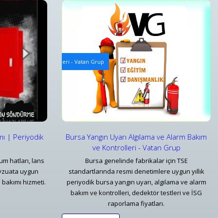
 ve Kontrolleri
Mekanik Yangın Tesisatı Bakım ve Periyodik Kontrolle
 Alarm Bakım ve Kontrolleri - Vatan Grup
Bursa Mekanik Yangın Tesisatı ve Periyodik Kontro
Detaylar
mı | Periyodik
Bursa Yangın Uyarı Algılama ve Alarm Bakım
ve Kontrolleri - Vatan Grup
um hatları, lans
Bursa genelinde fabrikalar için TSE
vzuata uygun
standartlarında resmi denetimlere uygun yıllık
 bakımı hizmeti.
periyodik bursa yangın uyarı, algılama ve alarm
bakım ve kontrolleri, dedektör testleri ve İSG
raporlama fiyatları.