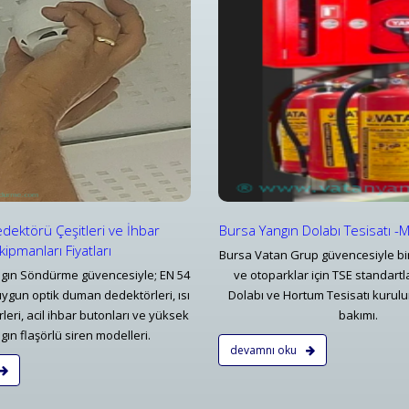
ngın Dolabı ve Hortum Tesisatı
Yangın Alarm & Kontrol Panelle
rsa Yangın Dolabı Tesisatı -Mekanik Tesisat
Konvansiyonel Bölgesel Yangın İ
Detaylar
Detaylar
dektörü Çeşitleri ve İhbar
Bursa Yangın Dolabı Tesisatı -
kipmanları Fiyatları
Bursa Vatan Grup güvencesiyle bin
gın Söndürme güvencesiyle; EN 54
ve otoparklar için TSE standart
uygun optik duman dedektörleri, ısı
Dolabı ve Hortum Tesisatı kurulu
eri, acil ihbar butonları ve yüksek
bakımı.
gın flaşörlü siren modelleri.
devamnı oku