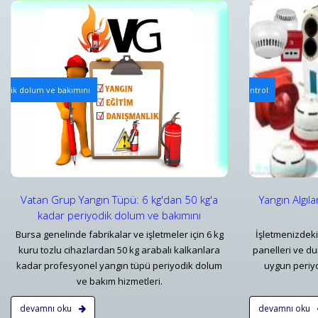
Yangın Algılama ve Alarm Bakım ve Kontrolleri
Mekanik Ya
iyodik dolum ve bakımını
Yangın Algılama ve Alarm Sistemi Bakımı | Periyodik Kontrol
Yangın Dol
Detaylar
Detayl
Vatan Grup Yangın Tüpü: 6 kg'dan 50 kg'a
Yangın Algıl
kadar periyodik dolum ve bakımını
Bursa genelinde fabrikalar ve işletmeler için 6 kg
İşletmenizdeki
kuru tozlu cihazlardan 50 kg arabalı kalkanlara
panelleri ve d
kadar profesyonel yangın tüpü periyodik dolum
uygun periyo
ve bakım hizmetleri.
devamnı oku
devamnı oku