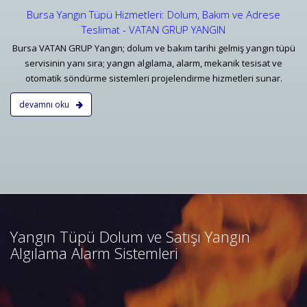
Bursa Yangın Tüpü Hizmetleri: Dolum, Bakım ve Adrese
Teslimat - VATAN GRUP YANGIN
Bursa VATAN GRUP Yangın; dolum ve bakım tarihi gelmiş yangın tüpü
servisinin yanı sıra; yangın algılama, alarm, mekanik tesisat ve
otomatik söndürme sistemleri projelendirme hizmetleri sunar.
devamnı oku
Bursa Yangın Algılama ve İhbar
Alarm Sistemleri
Bursa adresli ve konvansiyonel
yangın alarm sistemleri
projelendirme, duman, ısı,
Yangın Tüpü Dolum ve Satışı Yangın
kombine dedektörler, kontrol
Algılama Alarm Sistemleri
panelleri ve yangın butonları
satış, bakım, montajı.
Devamını Oku