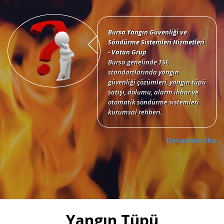
Bursa Yangın Güvenliği ve
Söndürme Sistemleri Hizmetleri
- Vatan Grup
Bursa genelinde TSE
standartlarında yangın
güvenliği çözümleri, yangın tüpü
satışı, dolumu, alarm ihbar ve
otomatik söndürme sistemleri
kurumsal rehberi.
Devamını Oku
Bursa Yangın Tüpü Satışı,
Dolumu ve Periyodik Bakım
Hizmetleri
TSE standartlarında 6 kg, 12 kg,
Yangın Tüpü
50 kg KKT tozlu, köpüklü, CO2