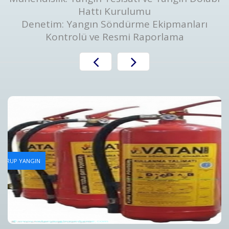
Hattı Kurulumu
Denetim: Yangın Söndürme Ekipmanları
Kontrolü ve Resmi Raporlama
Yangın Tüpü Dolum Hizmeti
AN GRUP YANGIN
Bursa Yangın Tüpü Dolum Hizmeti ve Fiyatları - Vatan Gru
Detaylar