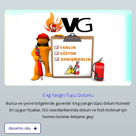
i
Yangın Tüpü Satışı ve Ekipman Tedariki
Bursa Yangın Söndürücü 1 kg 6 kg - 50 kg Tüp Çeşitleri ve Fiyatları - Vatan
Detaylar
6 kg Yangın Tüpü Dolumu
Bursa ve çevre bölgelerde güvenilir 6 kg yangın tüpü dolum hizmeti!
En uygun fiyatlar, ISO standartlarında dolum ve hızlı teslimat için
hemen bizimle iletişime geçi
devamnı oku