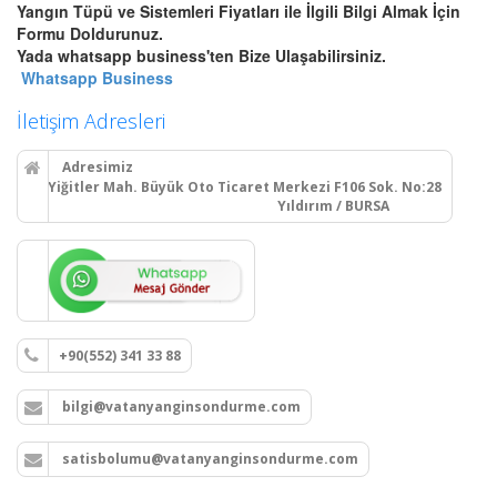
Yangın Tüpü ve Sistemleri Fiyatları ile İlgili Bilgi Almak İçin
Bursa Otomatik Gazlı Söndürme
Formu Doldurunuz.
ve Mühendislik Sistemleri
Yada whatsapp business'ten Bize Ulaşabilirsiniz.
Bursa FM200, Novec 1230
Whatsapp Business
otomatik gazlı söndürme, pano
içi mikro söndürme ve
İletişim Adresleri
endüstriyel mutfak davlumbaz
söndürme sistemleri kurulum,
Adresimiz
montaj ve tüp dolumu.
Yiğitler Mah. Büyük Oto Ticaret Merkezi F106 Sok. No:28
Yıldırım / BURSA
Devamını Oku
Bursa Yangın Dolabı, Hortum
Tesisatı ve Hidrant Sistemleri
+90(552) 341 33 88
Bursa sıva üstü, sıva altı yangın
dolapları montajı, seyyar
bilgi@vatanyanginsondurme.com
tekerlekli yangın hortumu
makaraları, yangın hidrant
hatları kurulumu ve periyodik
satisbolumu@vatanyanginsondurme.com
vana testleri.