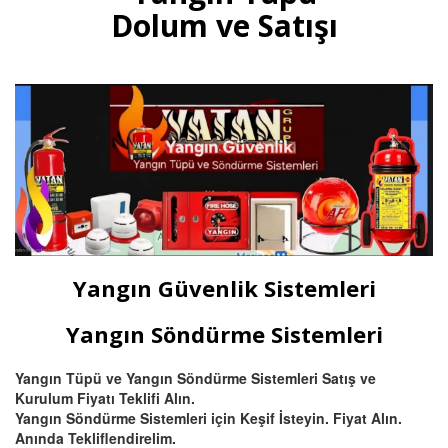
gazlı yangın tüpleri, otomatik
Dolum ve Satışı
tavan tipi sprinkli, pano ve
mutfak davlumbaz tüpü satışı
ve dolumu Bursa.
Devamını Oku
Bursa Hassas Yangın ve Duman
Dedektörü Çeşitleri
Bursa duman dedektörü ısı
dedektörü, (pilli duman
dedektörü) kombine
Yangın Güvenlik Sistemleri
multisensörler ve yüksek tavanlı
fabrikalar için beam (ışın) tipi
yangın dedektörü satış ve
Yangın Söndürme Sistemleri
montajı.
Yangın Tüpü ve Yangın Söndürme Sistemleri Satış ve
Kurulum Fiyatı Teklifi Alın.
Devamını Oku
Yangın Söndürme Sistemleri için Keşif İsteyin. Fiyat Alın.
Anında Tekliflendirelim.