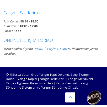
Devamını Oku
Çalışma Saatlerimiz
Pzt - Cuma
: 08:30 - 18:30
Bursa Yangın Alarm ve Algılama
Cumartesi
: 10:00 - 17:00
Paneli Çeşitleri
Pazar
: Kapalı
Bursa adresli ve konvansiyonel
ONLİNE İLETİŞİM FORMU
yangın alarm kontrol paneli
satışı, yangın algılama panelleri
Mesai saatleri dışında
ONLİNE İLETİŞİM FORMU
'nu doldurmanız yeterli
projelendirme, montaj ve
olacaktır.
periyodik teknik servis
hizmetleri.
Devamını Oku
© @Bursa Vatan Grup Yangın Tüpü Dolumu, Satışı |Yangın
Dolabı| Yangın Kapısı |Yangın Dedektörü| Yangın Merdiveni
Yangın Algılama Alarm Sistemleri | Yangın Tesisatı | Yangın
Söndürme Sistemleri ve Yangın Söndürme Cihazları
Bursa Yangın Algılama ve İhbar
Alarm Sistemleri
Bursa adresli ve konvansiyonel
yangın alarm sistemleri