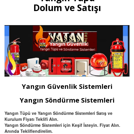
gazlı yangın tüpleri, otomatik
Dolum ve Satışı
tavan tipi sprinkli, pano ve
mutfak davlumbaz tüpü satışı
ve dolumu Bursa.
Devamını Oku
Bursa Hassas Yangın ve Duman
Dedektörü Çeşitleri
Bursa duman dedektörü ısı
dedektörü, (pilli duman
dedektörü) kombine
Yangın Güvenlik Sistemleri
multisensörler ve yüksek tavanlı
fabrikalar için beam (ışın) tipi
yangın dedektörü satış ve
Yangın Söndürme Sistemleri
montajı.
Yangın Tüpü ve Yangın Söndürme Sistemleri Satış ve
Kurulum Fiyatı Teklifi Alın.
Devamını Oku
Yangın Söndürme Sistemleri için Keşif İsteyin. Fiyat Alın.
Anında Tekliflendirelim.