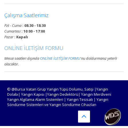
Devamını Oku
Çalışma Saatlerimiz
Pzt - Cuma
: 08:30 - 18:30
Bursa Yangın Alarm ve Algılama
Cumartesi
: 10:00 - 17:00
Paneli Çeşitleri
Pazar
: Kapalı
Bursa adresli ve konvansiyonel
ONLİNE İLETİŞİM FORMU
yangın alarm kontrol paneli
satışı, yangın algılama panelleri
Mesai saatleri dışında
ONLİNE İLETİŞİM FORMU
'nu doldurmanız yeterli
projelendirme, montaj ve
olacaktır.
periyodik teknik servis
hizmetleri.
Devamını Oku
© @Bursa Vatan Grup Yangın Tüpü Dolumu, Satışı |Yangın
Dolabı| Yangın Kapısı |Yangın Dedektörü| Yangın Merdiveni
Yangın Algılama Alarm Sistemleri | Yangın Tesisatı | Yangın
Söndürme Sistemleri ve Yangın Söndürme Cihazları
Bursa Yangın Algılama ve İhbar
Alarm Sistemleri
Bursa adresli ve konvansiyonel
yangın alarm sistemleri