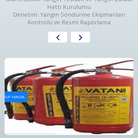
Hattı Kurulumu
Denetim: Yangın Söndürme Ekipmanları
Kontrolü ve Resmi Raporlama
Yangın Tüpü Dolum Hizmeti
AN GRUP YANGIN
Bursa Yangın Tüpü Dolum Hizmeti ve Fiyatları - Vatan Gru
Detaylar