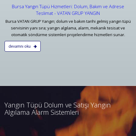
Bursa Yangın Tüpü Hizmetleri: Dolum, Bakım ve Adrese
Teslimat - VATAN GRUP YANGIN
Bursa VATAN GRUP Yangın; dolum ve bakım tarihi gelmiş yangın tüpü
servisinin yanı sıra; yangın algılama, alarm, mekanik tesisat ve
otomatik söndürme sistemleri projelendirme hizmetleri sunar.
devamnı oku
Bursa Yangın Algılama ve İhbar
Alarm Sistemleri
Bursa adresli ve konvansiyonel
yangın alarm sistemleri
projelendirme, duman, ısı,
Yangın Tüpü Dolum ve Satışı Yangın
kombine dedektörler, kontrol
Algılama Alarm Sistemleri
panelleri ve yangın butonları
satış, bakım, montajı.
Devamını Oku