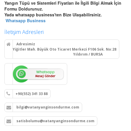
Yangın Tüpü ve Sistemleri Fiyatları ile İlgili Bilgi Almak İçin
Bursa Otomatik Gazlı Söndürme
Formu Doldurunuz.
ve Mühendislik Sistemleri
Yada whatsapp business'ten Bize Ulaşabilirsiniz.
Bursa FM200, Novec 1230
Whatsapp Business
otomatik gazlı söndürme, pano
içi mikro söndürme ve
İletişim Adresleri
endüstriyel mutfak davlumbaz
söndürme sistemleri kurulum,
Adresimiz
montaj ve tüp dolumu.
Yiğitler Mah. Büyük Oto Ticaret Merkezi F106 Sok. No:28
Yıldırım / BURSA
Devamını Oku
Bursa Yangın Dolabı, Hortum
Tesisatı ve Hidrant Sistemleri
+90(552) 341 33 88
Bursa sıva üstü, sıva altı yangın
dolapları montajı, seyyar
bilgi@vatanyanginsondurme.com
tekerlekli yangın hortumu
makaraları, yangın hidrant
hatları kurulumu ve periyodik
satisbolumu@vatanyanginsondurme.com
vana testleri.