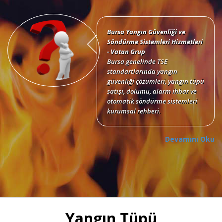
Bursa Yangın Güvenliği ve
Söndürme Sistemleri Hizmetleri
- Vatan Grup
Bursa genelinde TSE
standartlarında yangın
güvenliği çözümleri, yangın tüpü
satışı, dolumu, alarm ihbar ve
otomatik söndürme sistemleri
kurumsal rehberi.
Devamını Oku
Bursa Yangın Tüpü Satışı,
Dolumu ve Periyodik Bakım
Hizmetleri
TSE standartlarında 6 kg, 12 kg,
Yangın Tüpü
50 kg KKT tozlu, köpüklü, CO2