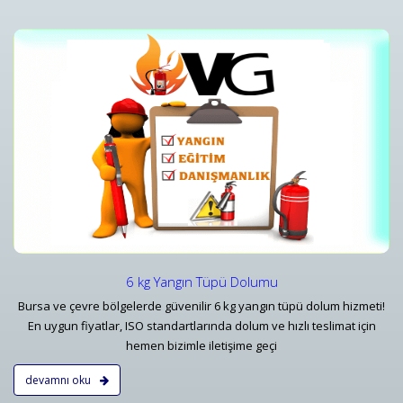
i
Yangın Tüpü Satışı ve Ekipman Tedariki
Bursa Yangın Söndürücü 1 kg 6 kg - 50 kg Tüp Çeşitleri ve Fiyatları - Vatan
Detaylar
6 kg Yangın Tüpü Dolumu
Bursa ve çevre bölgelerde güvenilir 6 kg yangın tüpü dolum hizmeti!
En uygun fiyatlar, ISO standartlarında dolum ve hızlı teslimat için
hemen bizimle iletişime geçi
devamnı oku