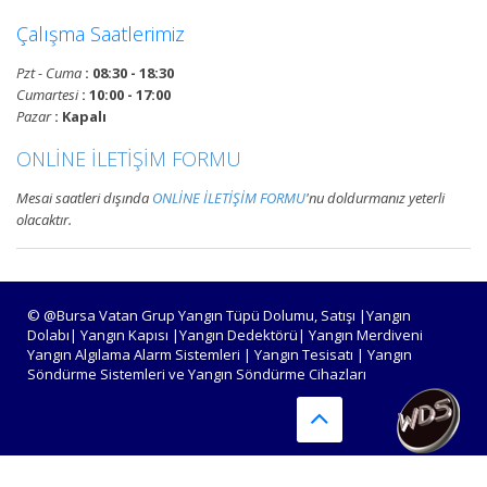
Devamını Oku
Çalışma Saatlerimiz
Pzt - Cuma
: 08:30 - 18:30
Bursa Yangın Alarm ve Algılama
Cumartesi
: 10:00 - 17:00
Paneli Çeşitleri
Pazar
: Kapalı
Bursa adresli ve konvansiyonel
ONLİNE İLETİŞİM FORMU
yangın alarm kontrol paneli
satışı, yangın algılama panelleri
Mesai saatleri dışında
ONLİNE İLETİŞİM FORMU
'nu doldurmanız yeterli
projelendirme, montaj ve
olacaktır.
periyodik teknik servis
hizmetleri.
Devamını Oku
© @Bursa Vatan Grup Yangın Tüpü Dolumu, Satışı |Yangın
Dolabı| Yangın Kapısı |Yangın Dedektörü| Yangın Merdiveni
Yangın Algılama Alarm Sistemleri | Yangın Tesisatı | Yangın
Söndürme Sistemleri ve Yangın Söndürme Cihazları
Bursa Yangın Algılama ve İhbar
Alarm Sistemleri
Bursa adresli ve konvansiyonel
yangın alarm sistemleri
projelendirme, duman, ısı,