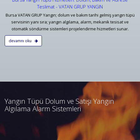
Teslimat - VATAN GRUP YANGIN
Bursa VATAN GRUP Yangın; dolum ve bakım tarihi gelmiş yangın tüpü
servisinin yanı sıra; yangın algılama, alarm, mekanik tesisat ve
otomatik söndürme sistemleri projelendirme hizmetleri sunar.
devamnı oku
Bursa Yangın Algılama ve İhbar
Alarm Sistemleri
Bursa adresli ve konvansiyonel
yangın alarm sistemleri
projelendirme, duman, ısı,
Yangın Tüpü Dolum ve Satışı Yangın
kombine dedektörler, kontrol
Algılama Alarm Sistemleri
panelleri ve yangın butonları
satış, bakım, montajı.
Devamını Oku