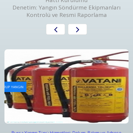
Hattı Kurulumu
Denetim: Yangın Söndürme Ekipmanları
Kontrolü ve Resmi Raporlama
Yangın Tüpü Dolum Hizmeti
AN GRUP YANGIN
Bursa Yangın Tüpü Dolum Hizmeti ve Fiyatları - Vatan Gru
Detaylar
Bursa Yangın Tüpü Hizmetleri: Dolum, Bakım ve Adrese