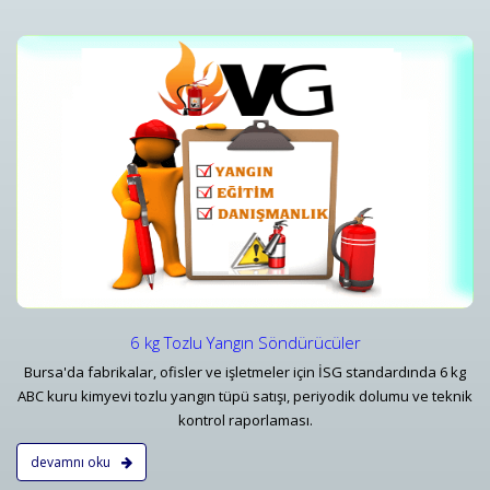
r
12 kg Tozlu Yangın Söndürücüle
r
12 kg Tozlu Yangın Söndürücüle
Detaylar
6 kg Tozlu Yangın Söndürücüler
Bursa'da fabrikalar, ofisler ve işletmeler için İSG standardında 6 kg
ABC kuru kimyevi tozlu yangın tüpü satışı, periyodik dolumu ve teknik
kontrol raporlaması.
devamnı oku