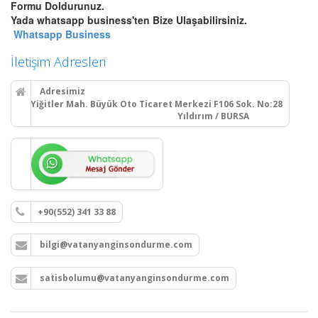
Bursa Otomatik Gazlı Söndürme
Formu Doldurunuz.
ve Mühendislik Sistemleri
Yada whatsapp business'ten Bize Ulaşabilirsiniz.
Bursa FM200, Novec 1230
Whatsapp Business
otomatik gazlı söndürme, pano
içi mikro söndürme ve
İletişim Adresleri
endüstriyel mutfak davlumbaz
söndürme sistemleri kurulum,
Adresimiz
montaj ve tüp dolumu.
Yiğitler Mah. Büyük Oto Ticaret Merkezi F106 Sok. No:28
Yıldırım / BURSA
Devamını Oku
Bursa Yangın Dolabı, Hortum
Tesisatı ve Hidrant Sistemleri
+90(552) 341 33 88
Bursa sıva üstü, sıva altı yangın
dolapları montajı, seyyar
bilgi@vatanyanginsondurme.com
tekerlekli yangın hortumu
makaraları, yangın hidrant
hatları kurulumu ve periyodik
satisbolumu@vatanyanginsondurme.com
vana testleri.