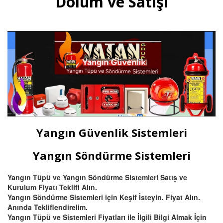
Dolum ve Satışı
mutfak davlumbaz tüpü satışı
ve dolumu Bursa.
Devamını Oku
Bursa Hassas Yangın ve Duman
Dedektörü Çeşitleri
Bursa duman dedektörü ısı
dedektörü, (pilli duman
dedektörü) kombine
Yangın Güvenlik Sistemleri
multisensörler ve yüksek tavanlı
fabrikalar için beam (ışın) tipi
yangın dedektörü satış ve
Yangın Söndürme Sistemleri
montajı.
Yangın Tüpü ve Yangın Söndürme Sistemleri Satış ve
Kurulum Fiyatı Teklifi Alın.
Devamını Oku
Yangın Söndürme Sistemleri için Keşif İsteyin. Fiyat Alın.
Anında Tekliflendirelim.
Yangın Tüpü ve Sistemleri Fiyatları ile İlgili Bilgi Almak İçin