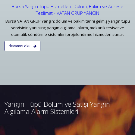
Bursa Yangın Tüpü Hizmetleri: Dolum, Bakım ve Adrese
Teslimat - VATAN GRUP YANGIN
Bursa VATAN GRUP Yangın; dolum ve bakım tarihi gelmiş yangın tüpü
servisinin yanı sıra; yangın algılama, alarm, mekanik tesisat ve
otomatik söndürme sistemleri projelendirme hizmetleri sunar.
devamnı oku
Bursa Yangın Algılama ve İhbar
Alarm Sistemleri
Bursa adresli ve konvansiyonel
yangın alarm sistemleri
projelendirme, duman, ısı,
Yangın Tüpü Dolum ve Satışı Yangın
kombine dedektörler, kontrol
Algılama Alarm Sistemleri
panelleri ve yangın butonları
satış, bakım, montajı.
Devamını Oku