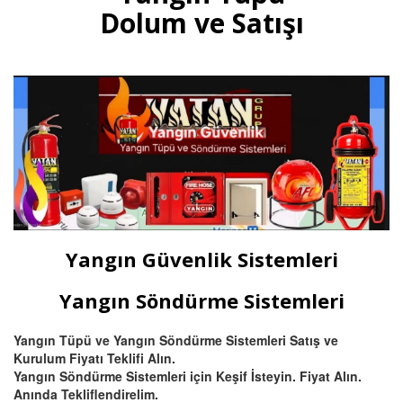
gazlı yangın tüpleri, otomatik
Dolum ve Satışı
tavan tipi sprinkli, pano ve
mutfak davlumbaz tüpü satışı
ve dolumu Bursa.
Devamını Oku
Bursa Hassas Yangın ve Duman
Dedektörü Çeşitleri
Bursa duman dedektörü ısı
dedektörü, (pilli duman
dedektörü) kombine
Yangın Güvenlik Sistemleri
multisensörler ve yüksek tavanlı
fabrikalar için beam (ışın) tipi
yangın dedektörü satış ve
Yangın Söndürme Sistemleri
montajı.
Yangın Tüpü ve Yangın Söndürme Sistemleri Satış ve
Kurulum Fiyatı Teklifi Alın.
Devamını Oku
Yangın Söndürme Sistemleri için Keşif İsteyin. Fiyat Alın.
Anında Tekliflendirelim.