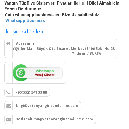
Yangın Tüpü ve Sistemleri Fiyatları ile İlgili Bilgi Almak İçin
Bursa Otomatik Gazlı Söndürme
Formu Doldurunuz.
ve Mühendislik Sistemleri
Yada whatsapp business'ten Bize Ulaşabilirsiniz.
Bursa FM200, Novec 1230
Whatsapp Business
otomatik gazlı söndürme, pano
içi mikro söndürme ve
İletişim Adresleri
endüstriyel mutfak davlumbaz
söndürme sistemleri kurulum,
Adresimiz
montaj ve tüp dolumu.
Yiğitler Mah. Büyük Oto Ticaret Merkezi F106 Sok. No:28
Yıldırım / BURSA
Devamını Oku
Bursa Yangın Dolabı, Hortum
Tesisatı ve Hidrant Sistemleri
+90(552) 341 33 88
Bursa sıva üstü, sıva altı yangın
dolapları montajı, seyyar
bilgi@vatanyanginsondurme.com
tekerlekli yangın hortumu
makaraları, yangın hidrant
hatları kurulumu ve periyodik
satisbolumu@vatanyanginsondurme.com
vana testleri.