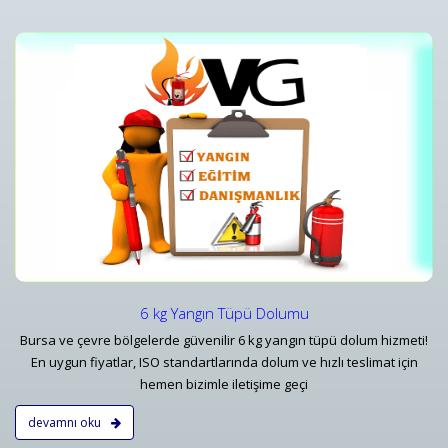
i
Yangın Tüpü Satışı ve Ekipman Tedariki
Bursa Yangın Söndürücü 1 kg 6 kg - 50 kg Tüp Çeşitleri ve Fiyatları - Vatan
Detaylar
6 kg Yangın Tüpü Dolumu
Bursa ve çevre bölgelerde güvenilir 6 kg yangın tüpü dolum hizmeti!
En uygun fiyatlar, ISO standartlarında dolum ve hızlı teslimat için
hemen bizimle iletişime geçi
devamnı oku