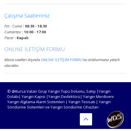
Devamını Oku
Çalışma Saatlerimiz
Pzt - Cuma
: 08:30 - 18:30
Bursa Yangın Alarm ve Algılama
Cumartesi
: 10:00 - 17:00
Paneli Çeşitleri
Pazar
: Kapalı
Bursa adresli ve konvansiyonel
ONLİNE İLETİŞİM FORMU
yangın alarm kontrol paneli
satışı, yangın algılama panelleri
Mesai saatleri dışında
ONLİNE İLETİŞİM FORMU
'nu doldurmanız yeterli
projelendirme, montaj ve
olacaktır.
periyodik teknik servis
hizmetleri.
Devamını Oku
© @Bursa Vatan Grup Yangın Tüpü Dolumu, Satışı |Yangın
Dolabı| Yangın Kapısı |Yangın Dedektörü| Yangın Merdiveni
Yangın Algılama Alarm Sistemleri | Yangın Tesisatı | Yangın
Söndürme Sistemleri ve Yangın Söndürme Cihazları
Bursa Yangın Algılama ve İhbar
Alarm Sistemleri
Bursa adresli ve konvansiyonel
yangın alarm sistemleri