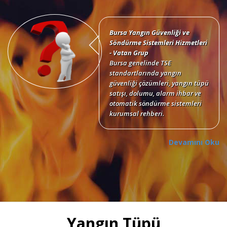
Bursa Yangın Güvenliği ve
Söndürme Sistemleri Hizmetleri
- Vatan Grup
Bursa genelinde TSE
standartlarında yangın
güvenliği çözümleri, yangın tüpü
satışı, dolumu, alarm ihbar ve
otomatik söndürme sistemleri
kurumsal rehberi.
Devamını Oku
Bursa Yangın Tüpü Satışı,
Dolumu ve Periyodik Bakım
Hizmetleri
TSE standartlarında 6 kg, 12 kg,
Yangın Tüpü
50 kg KKT tozlu, köpüklü, CO2