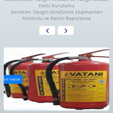
Hattı Kurulumu
Denetim: Yangın Söndürme Ekipmanları
Kontrolü ve Resmi Raporlama
Yangın Tüpü Dolum Hizmeti
AN GRUP YANGIN
Bursa Yangın Tüpü Dolum Hizmeti ve Fiyatları - Vatan Gru
Detaylar