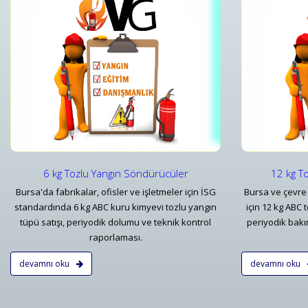
r
12 kg Tozlu Yangın Söndürücüler
r
12 kg Tozlu Yangın Söndürücüler
Detaylar
6 kg Tozlu Yangın Söndürücüler
12 kg T
Bursa'da fabrikalar, ofisler ve işletmeler için İSG
Bursa ve çevre 
standardında 6 kg ABC kuru kimyevi tozlu yangın
için 12 kg ABC 
tüpü satışı, periyodik dolumu ve teknik kontrol
periyodik bakı
raporlaması.
devamnı oku
devamnı oku