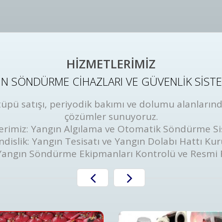
HİZMETLERİMİZ
N SÖNDÜRME CİHAZLARI VE GÜVENLİK SİST
ü satışı, periyodik bakımı ve dolumu alanlarında
çözümler sunuyoruz.
erimiz: Yangın Algılama ve Otomatik Söndürme Si
dislik: Yangın Tesisatı ve Yangın Dolabı Hattı Ku
Yangın Söndürme Ekipmanları Kontrolü ve Resmi