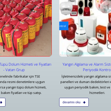
ılama ve Alarm Bakım ve Kontrolleri
Mekanik Yangın Tesisatı Bakım v
ılama ve Alarm Sistemi Bakımı | Periyodik Kontrol
Bursa Mekanik Yangın Tesisatı 
ar
Detaylar
Tüpü Dolum Hizmeti ve Fiyatları
Yangın Algılama ve Alarm Sis
- Vatan Grup
Periyodik Kontro
nelinde fabrikalar için TSE
İşletmenizdeki yangın algılama si
rında resmi denetimlere uygun
panelleri ve duman dedektörleri i
rsa yangın tüpü dolum hizmeti,
uygun periyodik bakım, test ve 
bakım fiyatları ve tüp satışı.
hizmetleri.
devamnı oku