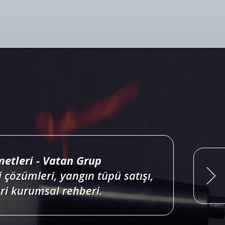
ri projelendirme, duman, ısı,
onları satış, bakım, montajı.
Devamını Oku
etleri - Vatan Grup
 çözümleri, yangın tüpü satışı,
i kurumsal rehberi.