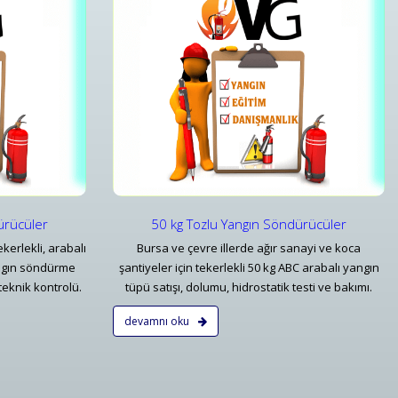
u Yangın Söndürücüler
6 Kg Köpüklü Yangın Söndürme Tüpü Modeller
u Yangın Söndürücüler
6 Kg Köpüklü Yangın Söndürme Tüpü Modeller
ar
Detaylar
ürücüler
50 kg Tozlu Yangın Söndürücüler
ekerlekli, arabalı
Bursa ve çevre illerde ağır sanayi ve koca
angın söndürme
şantiyeler için tekerlekli 50 kg ABC arabalı yangın
teknik kontrolü.
tüpü satışı, dolumu, hidrostatik testi ve bakımı.
devamnı oku