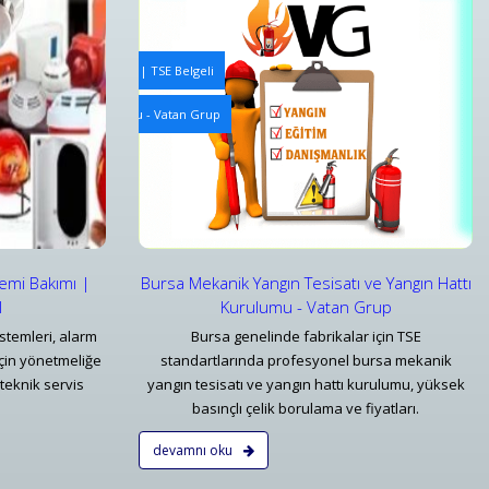
e Periyodik Kontrolleri | TSE Belgeli
Yangın Algılama ve Alarm Bakım ve Kontrolleri
ve Yangın Hattı Kurulumu - Vatan Grup
Bursa Yangın Uyarı Algılama ve Alarm Bakım ve Kontr
Detaylar
temi Bakımı |
Bursa Mekanik Yangın Tesisatı ve Yangın Hattı
l
Kurulumu - Vatan Grup
stemleri, alarm
Bursa genelinde fabrikalar için TSE
çin yönetmeliğe
standartlarında profesyonel bursa mekanik
teknik servis
yangın tesisatı ve yangın hattı kurulumu, yüksek
basınçlı çelik borulama ve fiyatları.
devamnı oku