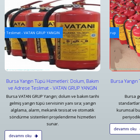
Yangın Tüpü Dolum Hizmeti
Yangın Alg
rese Teslimat - VATAN GRUP YANGIN
Bursa Yangın Tüpü Dolum Hizmeti ve Fiyatları - Vatan Grup
Yangın Alg
Detaylar
Detayl
Bursa Yangın Tüpü Hizmetleri: Dolum, Bakım
Bursa Yangın 
ve Adrese Teslimat - VATAN GRUP YANGIN
Bursa VATAN GRUP Yangın; dolum ve bakım tarihi
Bursa ge
gelmiş yangın tüpü servisinin yanı sıra; yangın
standartla
algılama, alarm, mekanik tesisat ve otomatik
kurumsal bu
söndürme sistemleri projelendirme hizmetleri
periyodik 
sunar.
devamnı oku
devamnı oku