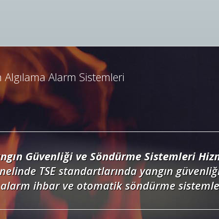
ngın Algılama ve İhbar Alarm Sistemleri
resli ve konvansiyonel yangın alarm sistemle
dedektörler, kontrol panelleri ve yangın but
 Algılama Alarm Sistemleri
ngın Güvenliği ve Söndürme Sistemleri Hizm
nelinde TSE standartlarında yangın güvenliği
alarm ihbar ve otomatik söndürme sistemler