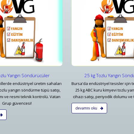
25 kg Tozlu Yangın Söndürücüler
50 kg Tozl
25 kg Tozlu Yangın Söndürücüler
50 kg Tozl
Detaylar
Detayl
ozlu Yangın Söndürücüler
25 kg Tozlu Yangın Sönd
illerde endüstriyel üretim sahaları
Bursa'da endüstriyel tesisler için t
tozlu yangın söndürme tüpü satışı,
25 kg ABC kuru kimyevi tozlu y
mı ve resmi teknik kontrolü. Vatan
cihazı satışı, periyodik dolumu ve 
Grup güvencesi!
devamnı oku