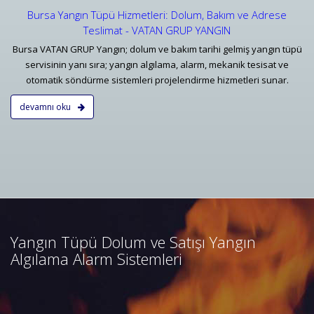
Bursa Yangın Tüpü Hizmetleri: Dolum, Bakım ve Adrese
Teslimat - VATAN GRUP YANGIN
Bursa VATAN GRUP Yangın; dolum ve bakım tarihi gelmiş yangın tüpü
servisinin yanı sıra; yangın algılama, alarm, mekanik tesisat ve
otomatik söndürme sistemleri projelendirme hizmetleri sunar.
devamnı oku
Bursa Yangın Algılama ve İhbar
Alarm Sistemleri
Bursa adresli ve konvansiyonel
yangın alarm sistemleri
projelendirme, duman, ısı,
Yangın Tüpü Dolum ve Satışı Yangın
kombine dedektörler, kontrol
Algılama Alarm Sistemleri
panelleri ve yangın butonları
satış, bakım, montajı.
Devamını Oku