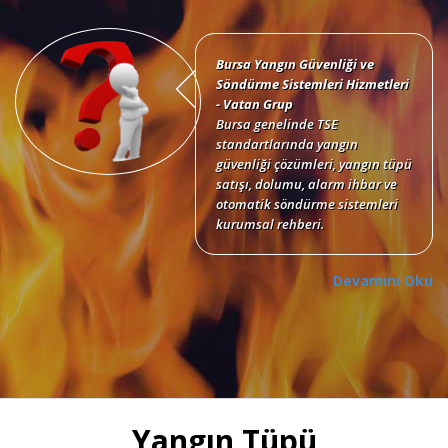
Bursa Yangın Güvenliği ve
Söndürme Sistemleri Hizmetleri
- Vatan Grup
Bursa genelinde TSE
standartlarında yangın
güvenliği çözümleri, yangın tüpü
satışı, dolumu, alarm ihbar ve
otomatik söndürme sistemleri
kurumsal rehberi.
Devamını Oku
Bursa Yangın Tüpü Satışı,
Dolumu ve Periyodik Bakım
Hizmetleri
TSE standartlarında 6 kg, 12 kg,
Yangın Tüpü
50 kg KKT tozlu, köpüklü, CO2