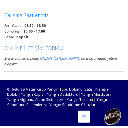
Devamını Oku
Çalışma Saatlerimiz
Pzt - Cuma
: 08:30 - 18:30
Bursa Yangın Alarm ve Algılama
Cumartesi
: 10:00 - 17:00
Paneli Çeşitleri
Pazar
: Kapalı
Bursa adresli ve konvansiyonel
ONLİNE İLETİŞİM FORMU
yangın alarm kontrol paneli
satışı, yangın algılama panelleri
Mesai saatleri dışında
ONLİNE İLETİŞİM FORMU
'nu doldurmanız yeterli
projelendirme, montaj ve
olacaktır.
periyodik teknik servis
hizmetleri.
Devamını Oku
© @Bursa Vatan Grup Yangın Tüpü Dolumu, Satışı |Yangın
Dolabı| Yangın Kapısı |Yangın Dedektörü| Yangın Merdiveni
Yangın Algılama Alarm Sistemleri | Yangın Tesisatı | Yangın
Söndürme Sistemleri ve Yangın Söndürme Cihazları
Bursa Yangın Algılama ve İhbar
Alarm Sistemleri
Bursa adresli ve konvansiyonel
yangın alarm sistemleri