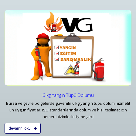
i
Yangın Tüpü Satışı ve Ekipman Tedariki
Bursa Yangın Söndürücü 1 kg 6 kg - 50 kg Tüp Çeşitleri ve Fiyatları - Vatan
Detaylar
6 kg Yangın Tüpü Dolumu
Bursa ve çevre bölgelerde güvenilir 6 kg yangın tüpü dolum hizmeti!
En uygun fiyatlar, ISO standartlarında dolum ve hızlı teslimat için
hemen bizimle iletişime geçi
devamnı oku