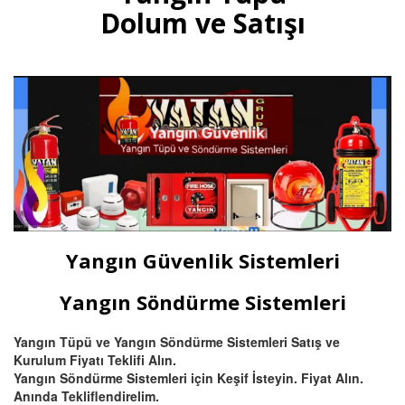
gazlı yangın tüpleri, otomatik
Dolum ve Satışı
tavan tipi sprinkli, pano ve
mutfak davlumbaz tüpü satışı
ve dolumu Bursa.
Devamını Oku
Bursa Hassas Yangın ve Duman
Dedektörü Çeşitleri
Bursa duman dedektörü ısı
dedektörü, (pilli duman
dedektörü) kombine
Yangın Güvenlik Sistemleri
multisensörler ve yüksek tavanlı
fabrikalar için beam (ışın) tipi
yangın dedektörü satış ve
Yangın Söndürme Sistemleri
montajı.
Yangın Tüpü ve Yangın Söndürme Sistemleri Satış ve
Kurulum Fiyatı Teklifi Alın.
Devamını Oku
Yangın Söndürme Sistemleri için Keşif İsteyin. Fiyat Alın.
Anında Tekliflendirelim.