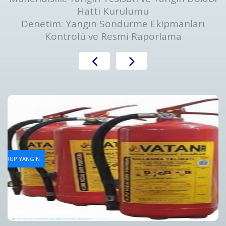
Hattı Kurulumu
Denetim: Yangın Söndürme Ekipmanları
Kontrolü ve Resmi Raporlama
Yangın Tüpü Dolum Hizmeti
AN GRUP YANGIN
Bursa Yangın Tüpü Dolum Hizmeti ve Fiyatları - Vatan Gru
Detaylar