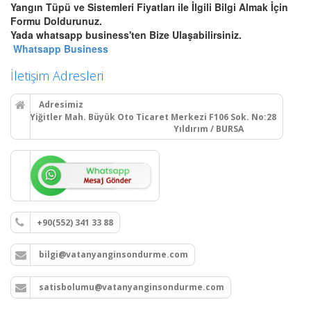
Yangın Tüpü ve Sistemleri Fiyatları ile İlgili Bilgi Almak İçin
Bursa Otomatik Gazlı Söndürme
Formu Doldurunuz.
ve Mühendislik Sistemleri
Yada whatsapp business'ten Bize Ulaşabilirsiniz.
Bursa FM200, Novec 1230
Whatsapp Business
otomatik gazlı söndürme, pano
içi mikro söndürme ve
İletişim Adresleri
endüstriyel mutfak davlumbaz
söndürme sistemleri kurulum,
Adresimiz
montaj ve tüp dolumu.
Yiğitler Mah. Büyük Oto Ticaret Merkezi F106 Sok. No:28
Yıldırım / BURSA
Devamını Oku
Bursa Yangın Dolabı, Hortum
Tesisatı ve Hidrant Sistemleri
+90(552) 341 33 88
Bursa sıva üstü, sıva altı yangın
dolapları montajı, seyyar
bilgi@vatanyanginsondurme.com
tekerlekli yangın hortumu
makaraları, yangın hidrant
hatları kurulumu ve periyodik
satisbolumu@vatanyanginsondurme.com
vana testleri.