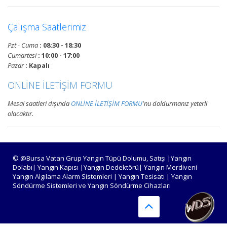
Devamını Oku
Çalışma Saatlerimiz
Bursa Yangın Algılama ve İhbar
Pzt - Cuma
: 08:30 - 18:30
Alarm Sistemleri
Cumartesi
: 10:00 - 17:00
Bursa adresli ve konvansiyonel
Pazar
: Kapalı
yangın alarm sistemleri
ONLİNE İLETİŞİM FORMU
projelendirme, duman, ısı,
kombine dedektörler, kontrol
Mesai saatleri dışında
ONLİNE İLETİŞİM FORMU
'nu doldurmanız yeterli
panelleri ve yangın butonları
olacaktır.
satış, bakım, montajı.
Devamını Oku
© @Bursa Vatan Grup Yangın Tüpü Dolumu, Satışı |Yangın
Dolabı| Yangın Kapısı |Yangın Dedektörü| Yangın Merdiveni
Yangın Algılama Alarm Sistemleri | Yangın Tesisatı | Yangın
Bursa Yangın Tüpü Satışı,
Söndürme Sistemleri ve Yangın Söndürme Cihazları
Dolumu ve Periyodik Bakım
Hizmetleri
TSE standartlarında 6 kg, 12 kg,
50 kg KKT tozlu, köpüklü, CO2