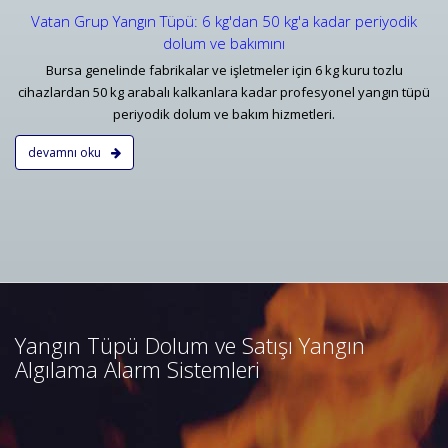
Vatan Grup Yangın Tüpü: 6 kg'dan 50 kg'a kadar periyodik
dolum ve bakımını
Bursa genelinde fabrikalar ve işletmeler için 6 kg kuru tozlu
cihazlardan 50 kg arabalı kalkanlara kadar profesyonel yangın tüpü
periyodik dolum ve bakım hizmetleri.
devamnı oku
Bursa Yangın Algılama ve İhbar
Alarm Sistemleri
Bursa adresli ve konvansiyonel
yangın alarm sistemleri
projelendirme, duman, ısı,
Yangın Tüpü Dolum ve Satışı Yangın
kombine dedektörler, kontrol
Algılama Alarm Sistemleri
panelleri ve yangın butonları
satış, bakım, montajı.
Devamını Oku