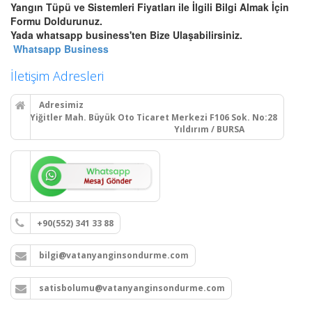
Bursa Yangın Dolabı, Hortum
Yangın Tüpü ve Sistemleri Fiyatları ile İlgili Bilgi Almak İçin
Tesisatı ve Hidrant Sistemleri
Formu Doldurunuz.
Bursa sıva üstü, sıva altı yangın
Yada whatsapp business'ten Bize Ulaşabilirsiniz.
dolapları montajı, seyyar
Whatsapp Business
tekerlekli yangın hortumu
makaraları, yangın hidrant
İletişim Adresleri
hatları kurulumu ve periyodik
vana testleri.
Adresimiz
Yiğitler Mah. Büyük Oto Ticaret Merkezi F106 Sok. No:28
Yıldırım / BURSA
Devamını Oku
Bursa Yangın Alarm ve Algılama
Paneli Çeşitleri
Bursa adresli ve konvansiyonel
+90(552) 341 33 88
yangın alarm kontrol paneli
satışı, yangın algılama panelleri
bilgi@vatanyanginsondurme.com
projelendirme, montaj ve
periyodik teknik servis
hizmetleri.
satisbolumu@vatanyanginsondurme.com