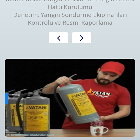
Hattı Kurulumu
Denetim: Yangın Söndürme Ekipmanları
Kontrolü ve Resmi Raporlama
Yangın Algılama ve Alarm Bakım ve Kontrolleri
ını
Yangın Algılama ve Alarm Sistemi Bakımı | Periyodik Kontro
Detaylar