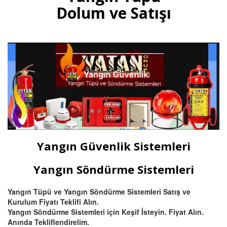
multisensörler ve yüksek tavanlı
Dolum ve Satışı
fabrikalar için beam (ışın) tipi
yangın dedektörü satış ve
montajı.
Devamını Oku
Bursa Otomatik Gazlı Söndürme
ve Mühendislik Sistemleri
Bursa FM200, Novec 1230
otomatik gazlı söndürme, pano
içi mikro söndürme ve
Yangın Güvenlik Sistemleri
endüstriyel mutfak davlumbaz
söndürme sistemleri kurulum,
montaj ve tüp dolumu.
Yangın Söndürme Sistemleri
Yangın Tüpü ve Yangın Söndürme Sistemleri Satış ve
Devamını Oku
Kurulum Fiyatı Teklifi Alın.
Yangın Söndürme Sistemleri için Keşif İsteyin. Fiyat Alın.
Anında Tekliflendirelim.