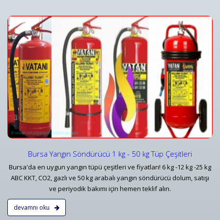
Yangın Dedektörleri & Sensörleri (Duman, Isı, Gaz)
i
Yangın Dedektörü Çeşitleri ve İhbar Ekipmanları Fiyatlar
Detaylar
Bursa Yangın Söndürücü 1 kg - 50 kg Tüp Çeşitleri
Bursa'da en uygun yangın tüpü çeşitleri ve fiyatları! 6 kg -12 kg -25 kg
ABC KKT, CO2, gazlı ve 50 kg arabalı yangın söndürücü dolum, satışı
ve periyodik bakımı için hemen teklif alın.
devamnı oku