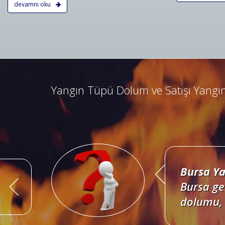
devamnı oku
Bursa Ya
Bursa ad
kombine 
Yangın Tüpü Dolum ve Satışı Yangın
Bursa Ya
Bursa ge
dolumu, 