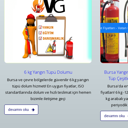
i
Yangın Tüpü Satışı ve Ekipman Tedariki
Tavan Tip
Bursa Yangın Söndürücü 1 kg 6 kg - 50 kg Tüp Çeşitleri ve Fiyatları - Vatan
Tavan Tipi
Detaylar
Detayl
6 kg Yangın Tüpü Dolumu
Bursa Yangı
Tüp Çeşitl
Bursa ve çevre bölgelerde güvenilir 6 kg yangın
tüpü dolum hizmeti! En uygun fiyatlar, ISO
Bursa'da en
standartlarında dolum ve hızlı teslimat için hemen
fiyatları! 6 kg -
bizimle iletişime geçi
kg arabalı y
periyodik 
devamnı oku
devamnı oku