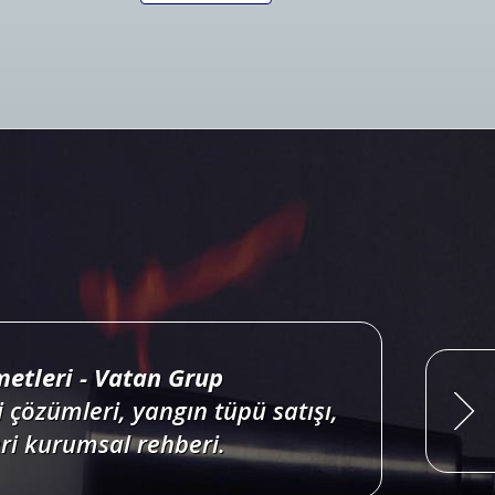
ri projelendirme, duman, ısı,
onları satış, bakım, montajı.
Devamını Oku
etleri - Vatan Grup
 çözümleri, yangın tüpü satışı,
i kurumsal rehberi.