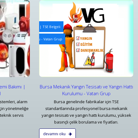
e Periyodik Kontrolleri | TSE Belgeli
Yangın Algılama ve Alarm Bakım ve Kontrolleri
ve Yangın Hattı Kurulumu - Vatan Grup
Bursa Yangın Uyarı Algılama ve Alarm Bakım ve Kontr
Detaylar
temi Bakımı |
Bursa Mekanik Yangın Tesisatı ve Yangın Hattı
l
Kurulumu - Vatan Grup
stemleri, alarm
Bursa genelinde fabrikalar için TSE
çin yönetmeliğe
standartlarında profesyonel bursa mekanik
teknik servis
yangın tesisatı ve yangın hattı kurulumu, yüksek
basınçlı çelik borulama ve fiyatları.
devamnı oku