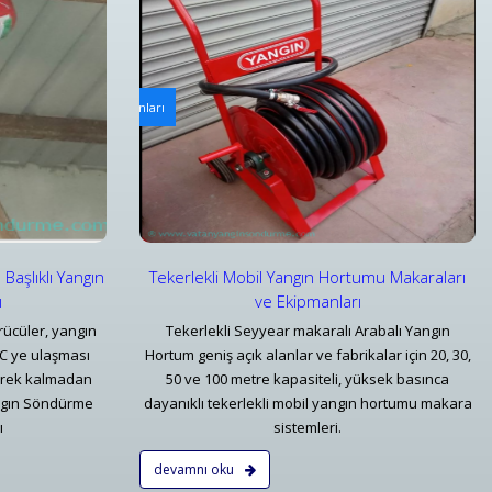
rı
Tüp Bölmeli Sıva Üstü Yangın Dolabı
u Makaraları ve Ekipmanları
Bursa Tüp Bölmeli Sıva Üstü Yangın Dolabı Fiyatları 
Detaylar
 Başlıklı Yangın
Tekerlekli Mobil Yangın Hortumu Makaraları
ı
ve Ekipmanları
rücüler, yangın
Tekerlekli Seyyear makaralı Arabalı Yangın
°C ye ulaşması
Hortum geniş açık alanlar ve fabrikalar için 20, 30,
erek kalmadan
50 ve 100 metre kapasiteli, yüksek basınca
ngın Söndürme
dayanıklı tekerlekli mobil yangın hortumu makara
ı
sistemleri.
devamnı oku