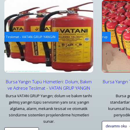
Yangın Tüpü Dolum Hizmeti
Yangın Alg
rese Teslimat - VATAN GRUP YANGIN
Bursa Yangın Tüpü Dolum Hizmeti ve Fiyatları - Vatan Grup
Yangın Alg
Detaylar
Detayl
Bursa Yangın Tüpü Hizmetleri: Dolum, Bakım
Bursa Yangın 
ve Adrese Teslimat - VATAN GRUP YANGIN
Bursa VATAN GRUP Yangın; dolum ve bakım tarihi
Bursa ge
gelmiş yangın tüpü servisinin yanı sıra; yangın
standartla
algılama, alarm, mekanik tesisat ve otomatik
kurumsal bu
söndürme sistemleri projelendirme hizmetleri
periyodik 
sunar.
devamnı oku