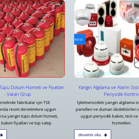
ılama ve Alarm Bakım ve Kontrolleri
Mekanik Yangın Tesisatı Bakım v
ılama ve Alarm Sistemi Bakımı | Periyodik Kontrol
Bursa Mekanik Yangın Tesisatı 
ar
Detaylar
Tüpü Dolum Hizmeti ve Fiyatları
Yangın Algılama ve Alarm Sis
- Vatan Grup
Periyodik Kontro
nelinde fabrikalar için TSE
İşletmenizdeki yangın algılama si
rında resmi denetimlere uygun
panelleri ve duman dedektörleri i
rsa yangın tüpü dolum hizmeti,
uygun periyodik bakım, test ve 
bakım fiyatları ve tüp satışı.
hizmetleri.
devamnı oku