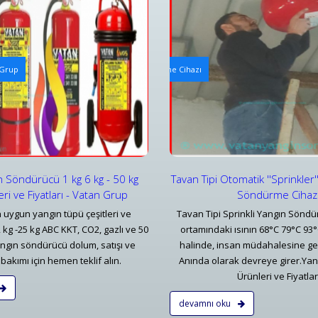
i Otomatik Söndürücüler
Arabalı Yangın Hortum Makarala
 Grup
 Otomatik ''Sprinkler'' Başlıklı Yangın Söndürme Cihazı
Tekerlekli Mobil Yangın Hortum
ar
Detaylar
n Söndürücü 1 kg 6 kg - 50 kg
Tavan Tipi Otomatik ''Sprinkler''
eri ve Fiyatları - Vatan Grup
Söndürme Cihaz
 uygun yangın tüpü çeşitleri ve
Tavan Tipi Sprinkli Yangın Söndü
12 kg -25 kg ABC KKT, CO2, gazlı ve 50
ortamındaki ısının 68°C 79°C 93
angın söndürücü dolum, satışı ve
halinde, insan müdahalesine g
bakımı için hemen teklif alın.
Anında olarak devreye girer.Ya
Ürünleri ve Fiyatlar
devamnı oku