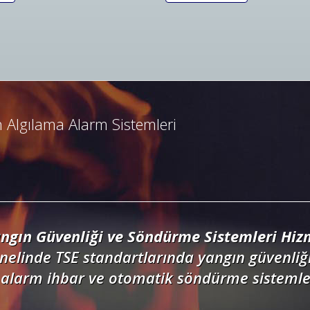
ngın Algılama ve İhbar Alarm Sistemleri
resli ve konvansiyonel yangın alarm sistemle
dedektörler, kontrol panelleri ve yangın but
 Algılama Alarm Sistemleri
ngın Güvenliği ve Söndürme Sistemleri Hizm
nelinde TSE standartlarında yangın güvenliği
alarm ihbar ve otomatik söndürme sistemler