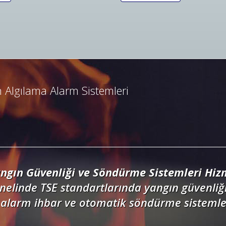
ngın Algılama ve İhbar Alarm Sistemleri
resli ve konvansiyonel yangın alarm sistemle
dedektörler, kontrol panelleri ve yangın but
 Algılama Alarm Sistemleri
ngın Güvenliği ve Söndürme Sistemleri Hizm
nelinde TSE standartlarında yangın güvenliği
alarm ihbar ve otomatik söndürme sistemler