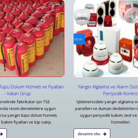
ılama ve Alarm Bakım ve Kontrolleri
Mekanik Yangın Tesisatı Bakım v
ılama ve Alarm Sistemi Bakımı | Periyodik Kontrol
Bursa Mekanik Yangın Tesisatı 
ar
Detaylar
Tüpü Dolum Hizmeti ve Fiyatları
Yangın Algılama ve Alarm Sis
- Vatan Grup
Periyodik Kontro
nelinde fabrikalar için TSE
İşletmenizdeki yangın algılama si
rında resmi denetimlere uygun
panelleri ve duman dedektörleri i
rsa yangın tüpü dolum hizmeti,
uygun periyodik bakım, test ve 
bakım fiyatları ve tüp satışı.
hizmetleri.
devamnı oku