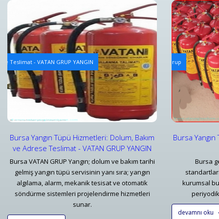
Yangın Tüpü Dolum Hizmeti
Yangın Alg
rese Teslimat - VATAN GRUP YANGIN
Bursa Yangın Tüpü Dolum Hizmeti ve Fiyatları - Vatan Grup
Yangın Alg
Detaylar
Detayl
Bursa Yangın Tüpü Hizmetleri: Dolum, Bakım
Bursa Yangın 
ve Adrese Teslimat - VATAN GRUP YANGIN
Bursa VATAN GRUP Yangın; dolum ve bakım tarihi
Bursa ge
gelmiş yangın tüpü servisinin yanı sıra; yangın
standartla
algılama, alarm, mekanik tesisat ve otomatik
kurumsal bu
söndürme sistemleri projelendirme hizmetleri
periyodik 
sunar.
devamnı oku