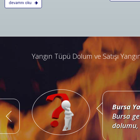
devamnı oku
Bursa Ya
Bursa ad
kombine 
Yangın Tüpü Dolum ve Satışı Yangın
Bursa Ya
Bursa ge
dolumu, 