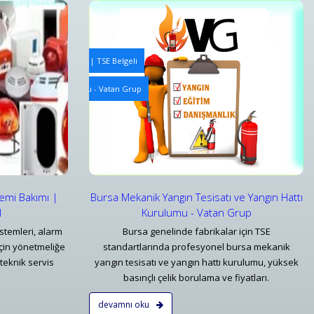
e Periyodik Kontrolleri | TSE Belgeli
Yangın Algılama ve Alarm Bakım ve Kontrolleri
ve Yangın Hattı Kurulumu - Vatan Grup
Bursa Yangın Uyarı Algılama ve Alarm Bakım ve Kontr
Detaylar
temi Bakımı |
Bursa Mekanik Yangın Tesisatı ve Yangın Hattı
l
Kurulumu - Vatan Grup
stemleri, alarm
Bursa genelinde fabrikalar için TSE
çin yönetmeliğe
standartlarında profesyonel bursa mekanik
teknik servis
yangın tesisatı ve yangın hattı kurulumu, yüksek
basınçlı çelik borulama ve fiyatları.
devamnı oku