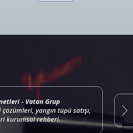
ri projelendirme, duman, ısı,
onları satış, bakım, montajı.
Devamını Oku
etleri - Vatan Grup
 çözümleri, yangın tüpü satışı,
i kurumsal rehberi.