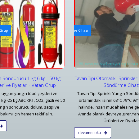
i Otomatik Söndürücüler
Arabalı Yangın Hortum Makarala
 Grup
 Otomatik ''Sprinkler'' Başlıklı Yangın Söndürme Cihazı
Tekerlekli Mobil Yangın Hortum
ar
Detaylar
n Söndürücü 1 kg 6 kg - 50 kg
Tavan Tipi Otomatik ''Sprinkler''
eri ve Fiyatları - Vatan Grup
Söndürme Cihaz
 uygun yangın tüpü çeşitleri ve
Tavan Tipi Sprinkli Yangın Söndü
12 kg -25 kg ABC KKT, CO2, gazlı ve 50
ortamındaki ısının 68°C 79°C 93
angın söndürücü dolum, satışı ve
halinde, insan müdahalesine g
bakımı için hemen teklif alın.
Anında olarak devreye girer.Ya
Ürünleri ve Fiyatlar
devamnı oku