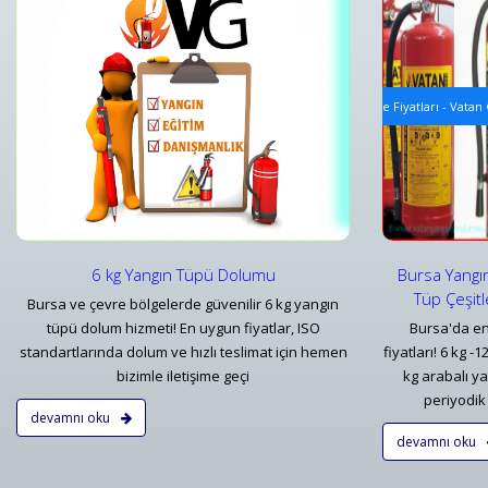
i
Yangın Tüpü Satışı ve Ekipman Tedariki
Tavan Tip
Bursa Yangın Söndürücü 1 kg 6 kg - 50 kg Tüp Çeşitleri ve Fiyatları - Vatan
Tavan Tipi
Detaylar
Detayl
6 kg Yangın Tüpü Dolumu
Bursa Yangı
Tüp Çeşitl
Bursa ve çevre bölgelerde güvenilir 6 kg yangın
tüpü dolum hizmeti! En uygun fiyatlar, ISO
Bursa'da en
standartlarında dolum ve hızlı teslimat için hemen
fiyatları! 6 kg -
bizimle iletişime geçi
kg arabalı y
periyodik 
devamnı oku
devamnı oku