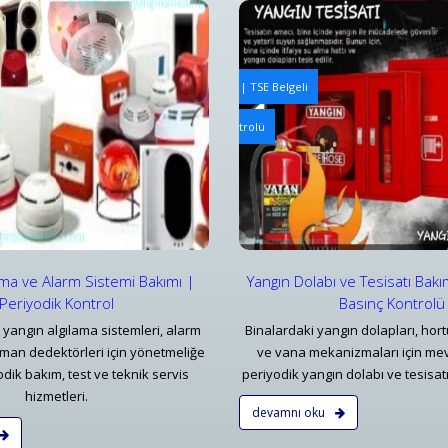
ngın Tesisatı Bakım ve Periyodik Kontrolleri | TSE Belgeli
Yangın Algılama ve Alarm Bakım
abı ve Tesisatı Bakımı | Periyodik Basınç Kontrolü
Bursa Yangın Uyarı Algılama ve
ar
Detaylar
ama ve Alarm Sistemi Bakımı |
Yangın Dolabı ve Tesisatı Bakı
Periyodik Kontrol
Basınç Kontrolü
 yangın algılama sistemleri, alarm
Binalardaki yangın dolapları, hort
uman dedektörleri için yönetmeliğe
ve vana mekanizmaları için me
dik bakım, test ve teknik servis
periyodik yangın dolabı ve tesisatı
hizmetleri.
devamnı oku