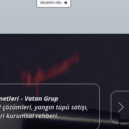
devamnı oku
ri projelendirme, duman, ısı,
onları satış, bakım, montajı.
Devamını Oku
etleri - Vatan Grup
 çözümleri, yangın tüpü satışı,
i kurumsal rehberi.