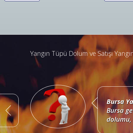
Bursa Ya
Bursa ad
kombine 
Yangın Tüpü Dolum ve Satışı Yangın
Bursa Ya
Bursa ge
dolumu, 