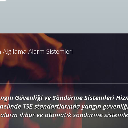
ngın Algılama ve İhbar Alarm Sistemleri
resli ve konvansiyonel yangın alarm sistemle
dedektörler, kontrol panelleri ve yangın but
 Algılama Alarm Sistemleri
ngın Güvenliği ve Söndürme Sistemleri Hizm
nelinde TSE standartlarında yangın güvenliği
alarm ihbar ve otomatik söndürme sistemler