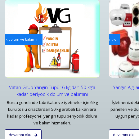
Yangın Algılama ve Alarm Bakım ve Kontrolleri
Mekanik Ya
iyodik dolum ve bakımını
Yangın Algılama ve Alarm Sistemi Bakımı | Periyodik Kontrol
Yangın Dol
Detaylar
Detayl
Vatan Grup Yangın Tüpü: 6 kg'dan 50 kg'a
Yangın Algıl
kadar periyodik dolum ve bakımını
Bursa genelinde fabrikalar ve işletmeler için 6 kg
İşletmenizdeki
kuru tozlu cihazlardan 50 kg arabalı kalkanlara
panelleri ve d
kadar profesyonel yangın tüpü periyodik dolum
uygun periyo
ve bakım hizmetleri.
devamnı oku
devamnı oku