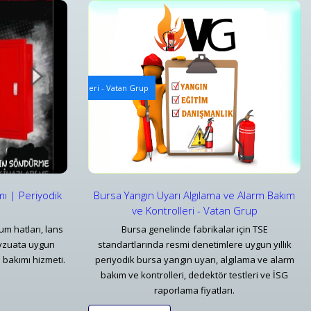
 ve Kontrolleri
Mekanik Yangın Tesisatı Bakım ve Periyodik Kontrolle
 Alarm Bakım ve Kontrolleri - Vatan Grup
Bursa Mekanik Yangın Tesisatı ve Periyodik Kontro
Detaylar
mı | Periyodik
Bursa Yangın Uyarı Algılama ve Alarm Bakım
ve Kontrolleri - Vatan Grup
um hatları, lans
Bursa genelinde fabrikalar için TSE
vzuata uygun
standartlarında resmi denetimlere uygun yıllık
 bakımı hizmeti.
periyodik bursa yangın uyarı, algılama ve alarm
bakım ve kontrolleri, dedektör testleri ve İSG
raporlama fiyatları.