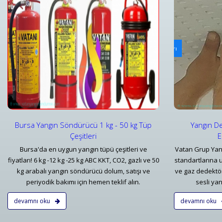
Yangın Dedektörleri & Sensörleri (Duman, Isı, Gaz)
Ya
i
Yangın Dedektörü Çeşitleri ve İhbar Ekipmanları Fiyatları
Bu
Detaylar
Bursa Yangın Söndürücü 1 kg - 50 kg Tüp
Yangın De
Çeşitleri
E
Bursa'da en uygun yangın tüpü çeşitleri ve
Vatan Grup Yan
fiyatları! 6 kg -12 kg -25 kg ABC KKT, CO2, gazlı ve 50
standartlarına 
kg arabalı yangın söndürücü dolum, satışı ve
ve gaz dedektörl
periyodik bakımı için hemen teklif alın.
sesli yan
devamnı oku
devamnı oku