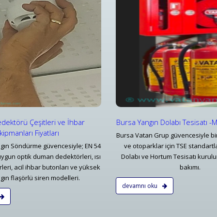
ngın Dolabı ve Hortum Tesisatı
Yangın Alarm & Kontrol Panelle
rsa Yangın Dolabı Tesisatı -Mekanik Tesisat
Konvansiyonel Bölgesel Yangın İ
Detaylar
Detaylar
dektörü Çeşitleri ve İhbar
Bursa Yangın Dolabı Tesisatı -
kipmanları Fiyatları
Bursa Vatan Grup güvencesiyle bin
gın Söndürme güvencesiyle; EN 54
ve otoparklar için TSE standart
uygun optik duman dedektörleri, ısı
Dolabı ve Hortum Tesisatı kurulu
eri, acil ihbar butonları ve yüksek
bakımı.
gın flaşörlü siren modelleri.
devamnı oku