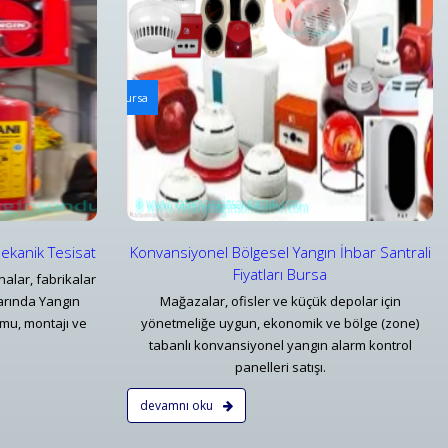
ri
Arabalı Yangın Hortum Makaraları
hbar Santrali Fiyatları Bursa
Tekerlekli Mobil Yangın Hortumu Makaraları ve Ekip
Detaylar
Mekanik Tesisat
Konvansiyonel Bölgesel Yangın İhbar Santrali
Fiyatları Bursa
alar, fabrikalar
larında Yangın
Mağazalar, ofisler ve küçük depolar için
mu, montajı ve
yönetmeliğe uygun, ekonomik ve bölge (zone)
tabanlı konvansiyonel yangın alarm kontrol
panelleri satışı.
devamnı oku