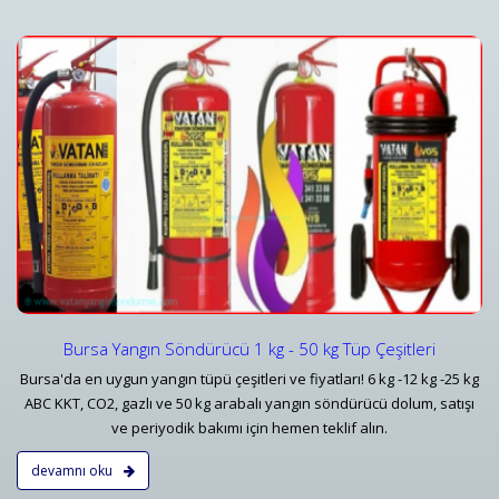
Yangın Dedektörleri & Sensörleri (Duman, Isı, Gaz)
i
Yangın Dedektörü Çeşitleri ve İhbar Ekipmanları Fiyatlar
Detaylar
Bursa Yangın Söndürücü 1 kg - 50 kg Tüp Çeşitleri
Bursa'da en uygun yangın tüpü çeşitleri ve fiyatları! 6 kg -12 kg -25 kg
ABC KKT, CO2, gazlı ve 50 kg arabalı yangın söndürücü dolum, satışı
ve periyodik bakımı için hemen teklif alın.
devamnı oku