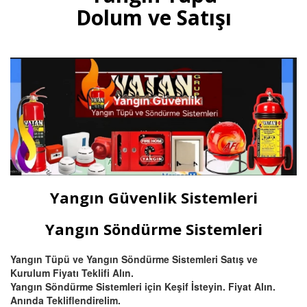
multisensörler ve yüksek tavanlı
Dolum ve Satışı
fabrikalar için beam (ışın) tipi
yangın dedektörü satış ve
montajı.
Devamını Oku
Bursa Otomatik Gazlı Söndürme
ve Mühendislik Sistemleri
Bursa FM200, Novec 1230
otomatik gazlı söndürme, pano
içi mikro söndürme ve
Yangın Güvenlik Sistemleri
endüstriyel mutfak davlumbaz
söndürme sistemleri kurulum,
montaj ve tüp dolumu.
Yangın Söndürme Sistemleri
Yangın Tüpü ve Yangın Söndürme Sistemleri Satış ve
Devamını Oku
Kurulum Fiyatı Teklifi Alın.
Yangın Söndürme Sistemleri için Keşif İsteyin. Fiyat Alın.
Anında Tekliflendirelim.