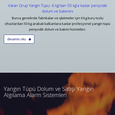
Vatan Grup Yangın Tüpü: 6 kg'dan 50 kg'a kadar periyodik
dolum ve bakımını
Bursa genelinde fabrikalar ve işletmeler için 6 kg kuru tozlu
cihazlardan 50 kg arabalı kalkanlara kadar profesyonel yangın tüpü
periyodik dolum ve bakım hizmetleri.
devamnı oku
Bursa Yangın Algılama ve İhbar
Alarm Sistemleri
Bursa adresli ve konvansiyonel
yangın alarm sistemleri
projelendirme, duman, ısı,
Yangın Tüpü Dolum ve Satışı Yangın
kombine dedektörler, kontrol
Algılama Alarm Sistemleri
panelleri ve yangın butonları
satış, bakım, montajı.
Devamını Oku