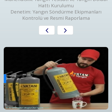
Hattı Kurulumu
Denetim: Yangın Söndürme Ekipmanları
Kontrolü ve Resmi Raporlama
Yangın Algılama ve Alarm Bakım ve Kontrolleri
ını
Yangın Algılama ve Alarm Sistemi Bakımı | Periyodik Kontro
Detaylar