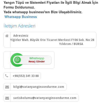
Bursa Yangın Dolabı, Hortum
Yangın Tüpü ve Sistemleri Fiyatları ile İlgili Bilgi Almak İçin
Tesisatı ve Hidrant Sistemleri
Formu Doldurunuz.
Bursa sıva üstü, sıva altı yangın
Yada whatsapp business'ten Bize Ulaşabilirsiniz.
dolapları montajı, seyyar
Whatsapp Business
tekerlekli yangın hortumu
makaraları, yangın hidrant
İletişim Adresleri
hatları kurulumu ve periyodik
vana testleri.
Adresimiz
Yiğitler Mah. Büyük Oto Ticaret Merkezi F106 Sok. No:28
Yıldırım / BURSA
Devamını Oku
Bursa Yangın Alarm ve Algılama
Paneli Çeşitleri
Bursa adresli ve konvansiyonel
+90(552) 341 33 88
yangın alarm kontrol paneli
satışı, yangın algılama panelleri
bilgi@vatanyanginsondurme.com
projelendirme, montaj ve
periyodik teknik servis
hizmetleri.
satisbolumu@vatanyanginsondurme.com