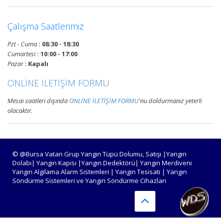
Devamını Oku
Çalışma Saatlerimiz
Bursa Yangın Algılama ve İhbar
Pzt - Cuma
: 08:30 - 18:30
Alarm Sistemleri
Cumartesi
: 10:00 - 17:00
Bursa adresli ve konvansiyonel
Pazar
: Kapalı
yangın alarm sistemleri
ONLİNE İLETİŞİM FORMU
projelendirme, duman, ısı,
kombine dedektörler, kontrol
Mesai saatleri dışında
ONLİNE İLETİŞİM FORMU
'nu doldurmanız yeterli
panelleri ve yangın butonları
olacaktır.
satış, bakım, montajı.
Devamını Oku
© @Bursa Vatan Grup Yangın Tüpü Dolumu, Satışı |Yangın
Dolabı| Yangın Kapısı |Yangın Dedektörü| Yangın Merdiveni
Yangın Algılama Alarm Sistemleri | Yangın Tesisatı | Yangın
Bursa Yangın Tüpü Satışı,
Söndürme Sistemleri ve Yangın Söndürme Cihazları
Dolumu ve Periyodik Bakım
Hizmetleri
TSE standartlarında 6 kg, 12 kg,
50 kg KKT tozlu, köpüklü, CO2