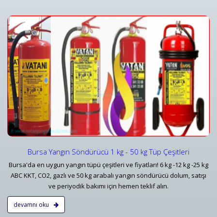
Yangın Dedektörleri & Sensörleri (Duman, Isı, Gaz)
i
Yangın Dedektörü Çeşitleri ve İhbar Ekipmanları Fiyatlar
Detaylar
Bursa Yangın Söndürücü 1 kg - 50 kg Tüp Çeşitleri
Bursa'da en uygun yangın tüpü çeşitleri ve fiyatları! 6 kg -12 kg -25 kg
ABC KKT, CO2, gazlı ve 50 kg arabalı yangın söndürücü dolum, satışı
ve periyodik bakımı için hemen teklif alın.
devamnı oku