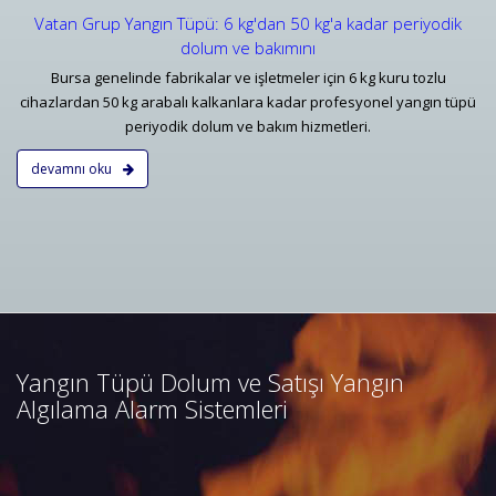
Vatan Grup Yangın Tüpü: 6 kg'dan 50 kg'a kadar periyodik
dolum ve bakımını
Bursa genelinde fabrikalar ve işletmeler için 6 kg kuru tozlu
cihazlardan 50 kg arabalı kalkanlara kadar profesyonel yangın tüpü
periyodik dolum ve bakım hizmetleri.
devamnı oku
Bursa Yangın Algılama ve İhbar
Alarm Sistemleri
Bursa adresli ve konvansiyonel
yangın alarm sistemleri
projelendirme, duman, ısı,
Yangın Tüpü Dolum ve Satışı Yangın
kombine dedektörler, kontrol
Algılama Alarm Sistemleri
panelleri ve yangın butonları
satış, bakım, montajı.
Devamını Oku