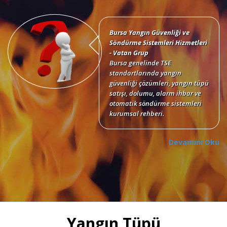
Bursa Yangın Güvenliği ve
Söndürme Sistemleri Hizmetleri
- Vatan Grup
Bursa genelinde TSE
standartlarında yangın
güvenliği çözümleri, yangın tüpü
satışı, dolumu, alarm ihbar ve
otomatik söndürme sistemleri
kurumsal rehberi.
Devamını Oku
Bursa Yangın Tüpü Satışı,
Dolumu ve Periyodik Bakım
Hizmetleri
TSE standartlarında 6 kg, 12 kg,
Yangın Tüpü
50 kg KKT tozlu, köpüklü, CO2