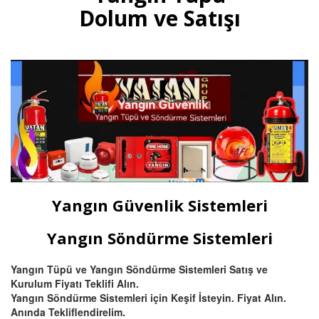
gazlı yangın tüpleri, otomatik
Dolum ve Satışı
tavan tipi sprinkli, pano ve
mutfak davlumbaz tüpü satışı
ve dolumu Bursa.
Devamını Oku
Bursa Hassas Yangın ve Duman
Dedektörü Çeşitleri
Bursa duman dedektörü ısı
dedektörü, (pilli duman
dedektörü) kombine
Yangın Güvenlik Sistemleri
multisensörler ve yüksek tavanlı
fabrikalar için beam (ışın) tipi
yangın dedektörü satış ve
Yangın Söndürme Sistemleri
montajı.
Yangın Tüpü ve Yangın Söndürme Sistemleri Satış ve
Kurulum Fiyatı Teklifi Alın.
Devamını Oku
Yangın Söndürme Sistemleri için Keşif İsteyin. Fiyat Alın.
Anında Tekliflendirelim.