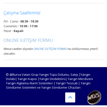
Devamını Oku
Çalışma Saatlerimiz
Pzt - Cuma
: 08:30 - 18:30
Bursa Yangın Alarm ve Algılama
Cumartesi
: 10:00 - 17:00
Paneli Çeşitleri
Pazar
: Kapalı
Bursa adresli ve konvansiyonel
ONLİNE İLETİŞİM FORMU
yangın alarm kontrol paneli
satışı, yangın algılama panelleri
Mesai saatleri dışında
ONLİNE İLETİŞİM FORMU
'nu doldurmanız yeterli
projelendirme, montaj ve
olacaktır.
periyodik teknik servis
hizmetleri.
Devamını Oku
© @Bursa Vatan Grup Yangın Tüpü Dolumu, Satışı |Yangın
Dolabı| Yangın Kapısı |Yangın Dedektörü| Yangın Merdiveni
Yangın Algılama Alarm Sistemleri | Yangın Tesisatı | Yangın
Söndürme Sistemleri ve Yangın Söndürme Cihazları
Bursa Yangın Algılama ve İhbar
Alarm Sistemleri
Bursa adresli ve konvansiyonel
yangın alarm sistemleri