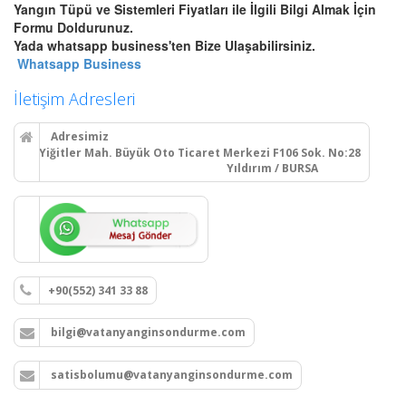
Yangın Tüpü ve Sistemleri Fiyatları ile İlgili Bilgi Almak İçin
Bursa Otomatik Gazlı Söndürme
Formu Doldurunuz.
ve Mühendislik Sistemleri
Yada whatsapp business'ten Bize Ulaşabilirsiniz.
Bursa FM200, Novec 1230
Whatsapp Business
otomatik gazlı söndürme, pano
içi mikro söndürme ve
İletişim Adresleri
endüstriyel mutfak davlumbaz
söndürme sistemleri kurulum,
Adresimiz
montaj ve tüp dolumu.
Yiğitler Mah. Büyük Oto Ticaret Merkezi F106 Sok. No:28
Yıldırım / BURSA
Devamını Oku
Bursa Yangın Dolabı, Hortum
Tesisatı ve Hidrant Sistemleri
+90(552) 341 33 88
Bursa sıva üstü, sıva altı yangın
dolapları montajı, seyyar
bilgi@vatanyanginsondurme.com
tekerlekli yangın hortumu
makaraları, yangın hidrant
hatları kurulumu ve periyodik
satisbolumu@vatanyanginsondurme.com
vana testleri.