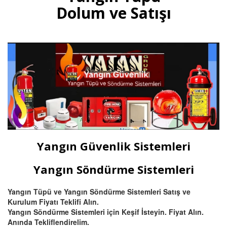
gazlı yangın tüpleri, otomatik
Dolum ve Satışı
tavan tipi sprinkli, pano ve
mutfak davlumbaz tüpü satışı
ve dolumu Bursa.
Devamını Oku
Bursa Hassas Yangın ve Duman
Dedektörü Çeşitleri
Bursa duman dedektörü ısı
dedektörü, (pilli duman
dedektörü) kombine
Yangın Güvenlik Sistemleri
multisensörler ve yüksek tavanlı
fabrikalar için beam (ışın) tipi
yangın dedektörü satış ve
Yangın Söndürme Sistemleri
montajı.
Yangın Tüpü ve Yangın Söndürme Sistemleri Satış ve
Kurulum Fiyatı Teklifi Alın.
Devamını Oku
Yangın Söndürme Sistemleri için Keşif İsteyin. Fiyat Alın.
Anında Tekliflendirelim.