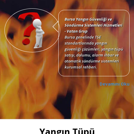
Bursa Yangın Güvenliği ve
Söndürme Sistemleri Hizmetleri
- Vatan Grup
Bursa genelinde TSE
standartlarında yangın
güvenliği çözümleri, yangın tüpü
satışı, dolumu, alarm ihbar ve
otomatik söndürme sistemleri
kurumsal rehberi.
Devamını Oku
Bursa Yangın Tüpü Satışı,
Dolumu ve Periyodik Bakım
Hizmetleri
TSE standartlarında 6 kg, 12 kg,
Yangın Tüpü
50 kg KKT tozlu, köpüklü, CO2