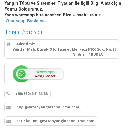
Yangın Tüpü ve Sistemleri Fiyatları ile İlgili Bilgi Almak İçin
Bursa Otomatik Gazlı Söndürme
Formu Doldurunuz.
ve Mühendislik Sistemleri
Yada whatsapp business'ten Bize Ulaşabilirsiniz.
Bursa FM200, Novec 1230
Whatsapp Business
otomatik gazlı söndürme, pano
içi mikro söndürme ve
İletişim Adresleri
endüstriyel mutfak davlumbaz
söndürme sistemleri kurulum,
Adresimiz
montaj ve tüp dolumu.
Yiğitler Mah. Büyük Oto Ticaret Merkezi F106 Sok. No:28
Yıldırım / BURSA
Devamını Oku
Bursa Yangın Dolabı, Hortum
Tesisatı ve Hidrant Sistemleri
+90(552) 341 33 88
Bursa sıva üstü, sıva altı yangın
dolapları montajı, seyyar
bilgi@vatanyanginsondurme.com
tekerlekli yangın hortumu
makaraları, yangın hidrant
hatları kurulumu ve periyodik
satisbolumu@vatanyanginsondurme.com
vana testleri.