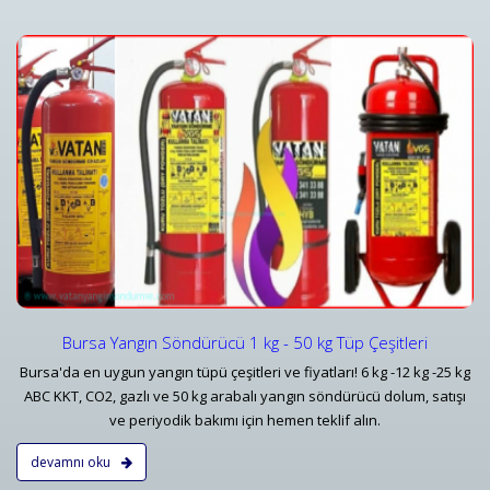
Yangın Dedektörleri & Sensörleri (Duman, Isı, Gaz)
i
Yangın Dedektörü Çeşitleri ve İhbar Ekipmanları Fiyatlar
Detaylar
Bursa Yangın Söndürücü 1 kg - 50 kg Tüp Çeşitleri
Bursa'da en uygun yangın tüpü çeşitleri ve fiyatları! 6 kg -12 kg -25 kg
ABC KKT, CO2, gazlı ve 50 kg arabalı yangın söndürücü dolum, satışı
ve periyodik bakımı için hemen teklif alın.
devamnı oku