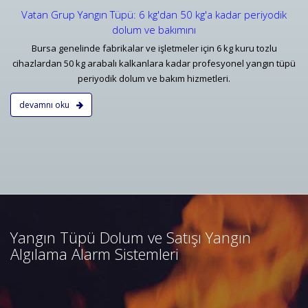
Vatan Grup Yangın Tüpü: 6 kg'dan 50 kg'a kadar periyodik
dolum ve bakımını
Bursa genelinde fabrikalar ve işletmeler için 6 kg kuru tozlu
cihazlardan 50 kg arabalı kalkanlara kadar profesyonel yangın tüpü
periyodik dolum ve bakım hizmetleri.
devamnı oku
Bursa Yangın Algılama ve İhbar
Alarm Sistemleri
Bursa adresli ve konvansiyonel
yangın alarm sistemleri
projelendirme, duman, ısı,
Yangın Tüpü Dolum ve Satışı Yangın
kombine dedektörler, kontrol
Algılama Alarm Sistemleri
panelleri ve yangın butonları
satış, bakım, montajı.
Devamını Oku