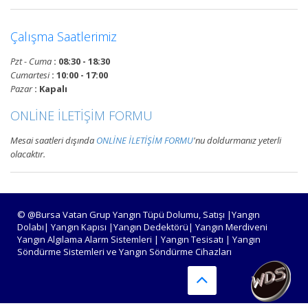
Devamını Oku
Çalışma Saatlerimiz
Pzt - Cuma
: 08:30 - 18:30
Bursa Yangın Alarm ve Algılama
Cumartesi
: 10:00 - 17:00
Paneli Çeşitleri
Pazar
: Kapalı
Bursa adresli ve konvansiyonel
ONLİNE İLETİŞİM FORMU
yangın alarm kontrol paneli
satışı, yangın algılama panelleri
Mesai saatleri dışında
ONLİNE İLETİŞİM FORMU
'nu doldurmanız yeterli
projelendirme, montaj ve
olacaktır.
periyodik teknik servis
hizmetleri.
Devamını Oku
© @Bursa Vatan Grup Yangın Tüpü Dolumu, Satışı |Yangın
Dolabı| Yangın Kapısı |Yangın Dedektörü| Yangın Merdiveni
Yangın Algılama Alarm Sistemleri | Yangın Tesisatı | Yangın
Söndürme Sistemleri ve Yangın Söndürme Cihazları
Bursa Yangın Algılama ve İhbar
Alarm Sistemleri
Bursa adresli ve konvansiyonel
yangın alarm sistemleri