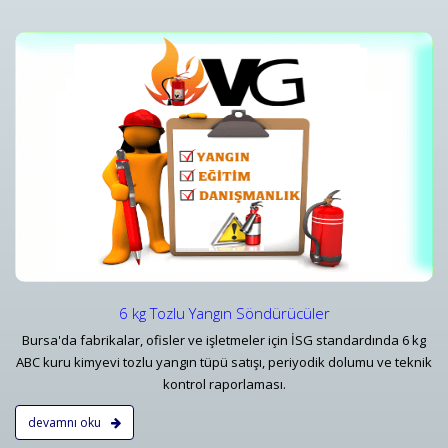
r
12 kg Tozlu Yangın Söndürücüle
r
12 kg Tozlu Yangın Söndürücüle
Detaylar
6 kg Tozlu Yangın Söndürücüler
Bursa'da fabrikalar, ofisler ve işletmeler için İSG standardında 6 kg
ABC kuru kimyevi tozlu yangın tüpü satışı, periyodik dolumu ve teknik
kontrol raporlaması.
devamnı oku