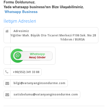
Bursa Otomatik Gazlı Söndürme
Formu Doldurunuz.
ve Mühendislik Sistemleri
Yada whatsapp business'ten Bize Ulaşabilirsiniz.
Bursa FM200, Novec 1230
Whatsapp Business
otomatik gazlı söndürme, pano
içi mikro söndürme ve
İletişim Adresleri
endüstriyel mutfak davlumbaz
söndürme sistemleri kurulum,
Adresimiz
montaj ve tüp dolumu.
Yiğitler Mah. Büyük Oto Ticaret Merkezi F106 Sok. No:28
Yıldırım / BURSA
Devamını Oku
Bursa Yangın Dolabı, Hortum
Tesisatı ve Hidrant Sistemleri
+90(552) 341 33 88
Bursa sıva üstü, sıva altı yangın
dolapları montajı, seyyar
bilgi@vatanyanginsondurme.com
tekerlekli yangın hortumu
makaraları, yangın hidrant
hatları kurulumu ve periyodik
satisbolumu@vatanyanginsondurme.com
vana testleri.