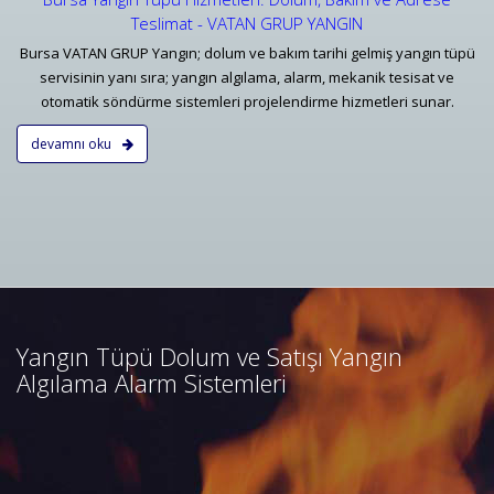
Teslimat - VATAN GRUP YANGIN
Bursa VATAN GRUP Yangın; dolum ve bakım tarihi gelmiş yangın tüpü
servisinin yanı sıra; yangın algılama, alarm, mekanik tesisat ve
otomatik söndürme sistemleri projelendirme hizmetleri sunar.
devamnı oku
Bursa Yangın Algılama ve İhbar
Alarm Sistemleri
Bursa adresli ve konvansiyonel
yangın alarm sistemleri
projelendirme, duman, ısı,
Yangın Tüpü Dolum ve Satışı Yangın
kombine dedektörler, kontrol
Algılama Alarm Sistemleri
panelleri ve yangın butonları
satış, bakım, montajı.
Devamını Oku