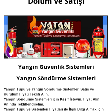
Dolum ve Satışı
mutfak davlumbaz tüpü satışı
ve dolumu Bursa.
Devamını Oku
Bursa Hassas Yangın ve Duman
Dedektörü Çeşitleri
Bursa duman dedektörü ısı
dedektörü, (pilli duman
dedektörü) kombine
Yangın Güvenlik Sistemleri
multisensörler ve yüksek tavanlı
fabrikalar için beam (ışın) tipi
yangın dedektörü satış ve
Yangın Söndürme Sistemleri
montajı.
Yangın Tüpü ve Yangın Söndürme Sistemleri Satış ve
Kurulum Fiyatı Teklifi Alın.
Devamını Oku
Yangın Söndürme Sistemleri için Keşif İsteyin. Fiyat Alın.
Anında Tekliflendirelim.
Yangın Tüpü ve Sistemleri Fiyatları ile İlgili Bilgi Almak İçin