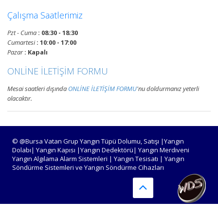
Devamını Oku
Çalışma Saatlerimiz
Pzt - Cuma
: 08:30 - 18:30
Bursa Yangın Alarm ve Algılama
Cumartesi
: 10:00 - 17:00
Paneli Çeşitleri
Pazar
: Kapalı
Bursa adresli ve konvansiyonel
ONLİNE İLETİŞİM FORMU
yangın alarm kontrol paneli
satışı, yangın algılama panelleri
Mesai saatleri dışında
ONLİNE İLETİŞİM FORMU
'nu doldurmanız yeterli
projelendirme, montaj ve
olacaktır.
periyodik teknik servis
hizmetleri.
Devamını Oku
© @Bursa Vatan Grup Yangın Tüpü Dolumu, Satışı |Yangın
Dolabı| Yangın Kapısı |Yangın Dedektörü| Yangın Merdiveni
Yangın Algılama Alarm Sistemleri | Yangın Tesisatı | Yangın
Söndürme Sistemleri ve Yangın Söndürme Cihazları
Bursa Yangın Algılama ve İhbar
Alarm Sistemleri
Bursa adresli ve konvansiyonel
yangın alarm sistemleri
projelendirme, duman, ısı,