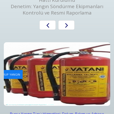
Hattı Kurulumu
Denetim: Yangın Söndürme Ekipmanları
Kontrolü ve Resmi Raporlama
Yangın Tüpü Dolum Hizmeti
AN GRUP YANGIN
Bursa Yangın Tüpü Dolum Hizmeti ve Fiyatları - Vatan Gru
Detaylar
Bursa Yangın Tüpü Hizmetleri: Dolum, Bakım ve Adrese