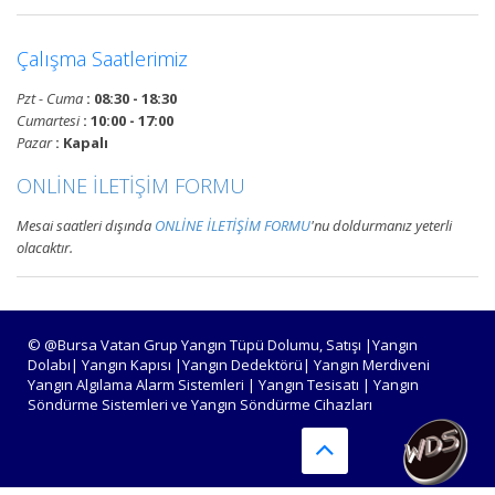
Devamını Oku
Çalışma Saatlerimiz
Pzt - Cuma
: 08:30 - 18:30
Bursa Yangın Alarm ve Algılama
Cumartesi
: 10:00 - 17:00
Paneli Çeşitleri
Pazar
: Kapalı
Bursa adresli ve konvansiyonel
ONLİNE İLETİŞİM FORMU
yangın alarm kontrol paneli
satışı, yangın algılama panelleri
Mesai saatleri dışında
ONLİNE İLETİŞİM FORMU
'nu doldurmanız yeterli
projelendirme, montaj ve
olacaktır.
periyodik teknik servis
hizmetleri.
Devamını Oku
© @Bursa Vatan Grup Yangın Tüpü Dolumu, Satışı |Yangın
Dolabı| Yangın Kapısı |Yangın Dedektörü| Yangın Merdiveni
Yangın Algılama Alarm Sistemleri | Yangın Tesisatı | Yangın
Söndürme Sistemleri ve Yangın Söndürme Cihazları
Bursa Yangın Algılama ve İhbar
Alarm Sistemleri
Bursa adresli ve konvansiyonel
yangın alarm sistemleri