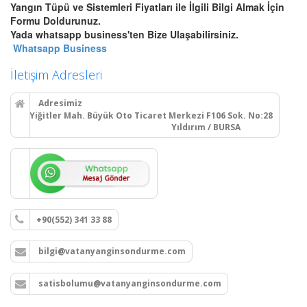
Yangın Tüpü ve Sistemleri Fiyatları ile İlgili Bilgi Almak İçin
Bursa Otomatik Gazlı Söndürme
Formu Doldurunuz.
ve Mühendislik Sistemleri
Yada whatsapp business'ten Bize Ulaşabilirsiniz.
Bursa FM200, Novec 1230
Whatsapp Business
otomatik gazlı söndürme, pano
içi mikro söndürme ve
İletişim Adresleri
endüstriyel mutfak davlumbaz
söndürme sistemleri kurulum,
Adresimiz
montaj ve tüp dolumu.
Yiğitler Mah. Büyük Oto Ticaret Merkezi F106 Sok. No:28
Yıldırım / BURSA
Devamını Oku
Bursa Yangın Dolabı, Hortum
Tesisatı ve Hidrant Sistemleri
+90(552) 341 33 88
Bursa sıva üstü, sıva altı yangın
dolapları montajı, seyyar
bilgi@vatanyanginsondurme.com
tekerlekli yangın hortumu
makaraları, yangın hidrant
hatları kurulumu ve periyodik
satisbolumu@vatanyanginsondurme.com
vana testleri.