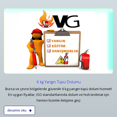
i
Yangın Tüpü Satışı ve Ekipman Tedariki
Bursa Yangın Söndürücü 1 kg 6 kg - 50 kg Tüp Çeşitleri ve Fiyatları - Vatan
Detaylar
6 kg Yangın Tüpü Dolumu
Bursa ve çevre bölgelerde güvenilir 6 kg yangın tüpü dolum hizmeti!
En uygun fiyatlar, ISO standartlarında dolum ve hızlı teslimat için
hemen bizimle iletişime geçi
devamnı oku