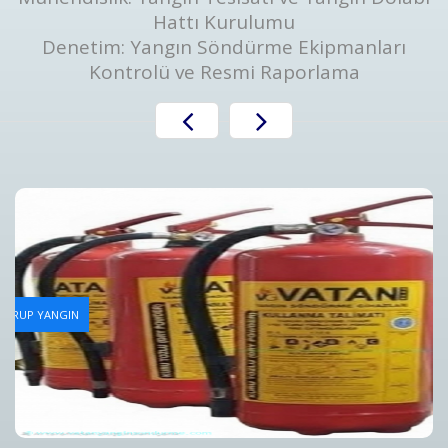
Hattı Kurulumu
Denetim: Yangın Söndürme Ekipmanları
Kontrolü ve Resmi Raporlama
Yangın Tüpü Dolum Hizmeti
AN GRUP YANGIN
Bursa Yangın Tüpü Dolum Hizmeti ve Fiyatları - Vatan Gru
Detaylar