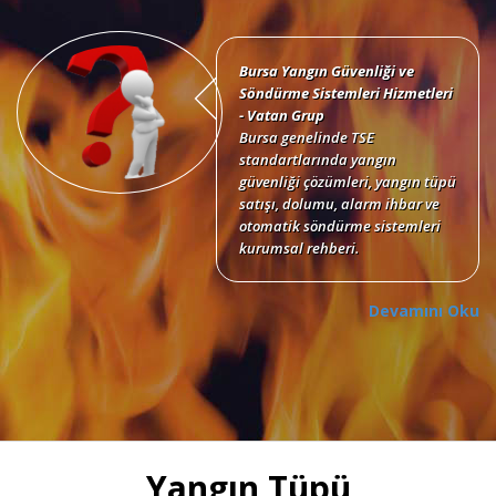
Bursa Yangın Güvenliği ve
Söndürme Sistemleri Hizmetleri
- Vatan Grup
Bursa genelinde TSE
standartlarında yangın
güvenliği çözümleri, yangın tüpü
satışı, dolumu, alarm ihbar ve
otomatik söndürme sistemleri
kurumsal rehberi.
Devamını Oku
Bursa Yangın Tüpü Satışı,
Dolumu ve Periyodik Bakım
Hizmetleri
TSE standartlarında 6 kg, 12 kg,
Yangın Tüpü
50 kg KKT tozlu, köpüklü, CO2