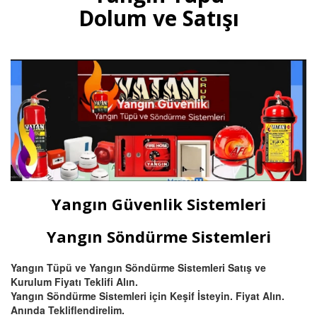
gazlı yangın tüpleri, otomatik
Dolum ve Satışı
tavan tipi sprinkli, pano ve
mutfak davlumbaz tüpü satışı
ve dolumu Bursa.
Devamını Oku
Bursa Hassas Yangın ve Duman
Dedektörü Çeşitleri
Bursa duman dedektörü ısı
dedektörü, (pilli duman
dedektörü) kombine
Yangın Güvenlik Sistemleri
multisensörler ve yüksek tavanlı
fabrikalar için beam (ışın) tipi
yangın dedektörü satış ve
Yangın Söndürme Sistemleri
montajı.
Yangın Tüpü ve Yangın Söndürme Sistemleri Satış ve
Kurulum Fiyatı Teklifi Alın.
Devamını Oku
Yangın Söndürme Sistemleri için Keşif İsteyin. Fiyat Alın.
Anında Tekliflendirelim.