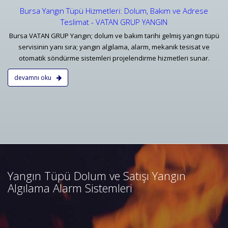
Bursa Yangın Tüpü Hizmetleri: Dolum, Bakım ve Adrese
Teslimat - VATAN GRUP YANGIN
Bursa VATAN GRUP Yangın; dolum ve bakım tarihi gelmiş yangın tüpü
servisinin yanı sıra; yangın algılama, alarm, mekanik tesisat ve
otomatik söndürme sistemleri projelendirme hizmetleri sunar.
devamnı oku
Bursa Yangın Algılama ve İhbar
Alarm Sistemleri
Bursa adresli ve konvansiyonel
yangın alarm sistemleri
projelendirme, duman, ısı,
Yangın Tüpü Dolum ve Satışı Yangın
kombine dedektörler, kontrol
Algılama Alarm Sistemleri
panelleri ve yangın butonları
satış, bakım, montajı.
Devamını Oku