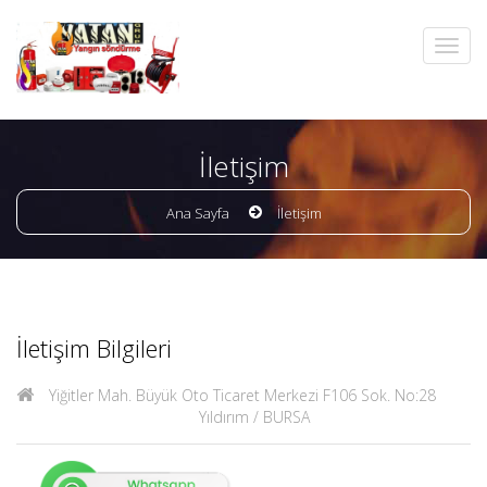
İletişim
Ana Sayfa
İletişim
İletişim Bilgileri
Yiğitler Mah. Büyük Oto Ticaret Merkezi F106 Sok. No:28
Yıldırım / BURSA