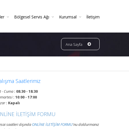
ler
Bölgesel Servis Ağı
Kurumsal
İletişim
 Ve Periyodik Kontrolleri | TSE Belgeli
Ve Garantili Yangın Söndürücüler
ın Dedektörleri & Sensörleri (Duman, Isı, Gaz)
ndürme Sistemleri (FM200 / Novec)
ngın Hortumu Makaralı Seyyar Tekerlekli (60 Mt Hortumlu)
Bursa Bölgesi Ve Ilçeleri Yangın Tüpü Ve Sistemleri Tüp Dolum Servisi
VATAN GRUP YANGIN | Faaliyet Alanları | Ürün Ve Hizmetleri
Ana Sayfa
alışma Saatlerimiz
t - Cuma
: 08:30 - 18:30
martesi
: 10:00 - 17:00
zar
: Kapalı
NLİNE İLETİŞİM FORMU
sai saatleri dışında
ONLİNE İLETİŞİM FORMU
'nu doldurmanız