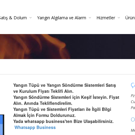
Satış & Dolum
Yangın Algılama ve Alarm
Hizmetler
Ürün
 Söndürücüler
 Danışmanlığı
Yangın Dedektörleri (Duman, Isı, Gaz)
Yangın Söndürme Cihazları Bakım Hizmeti
Yangın Söndürme Tüpü Satışı | Garantili
Yangın Algılama Ve Alarm Bakım Ve Kontrolleri
Mekanik Yangın Tesisatı Bakım
Yangın Tüpü Satışı | Kaliteli 
Yang
Gazlı Sö
Ya
Ç
Yangın Tüpü ve Yangın Söndürme Sistemleri Satış
ve Kurulum Fiyatı Teklifi Alın.
Pz
Yangın Söndürme Sistemleri için Keşif İsteyin. Fiyat
Cu
Alın. Anında Tekliflendirelim.
Pa
Yangın Tüpü ve Sistemleri Fiyatları ile İlgili Bilgi
Almak İçin Formu Doldurunuz.
O
Yada whatsapp business'ten Bize Ulaşabilirsiniz.
Whatsapp Business
Me