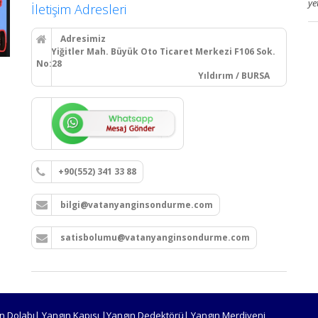
ye
İletişim Adresleri
Adresimiz
Yiğitler Mah. Büyük Oto Ticaret Merkezi F106 Sok.
No:28
Yıldırım / BURSA
+90(552) 341 33 88
bilgi@vatanyanginsondurme.com
satisbolumu@vatanyanginsondurme.com
n Dolabı| Yangın Kapısı |Yangın Dedektörü| Yangın Merdiveni