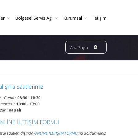
ler
Bölgesel Servis Ağı
Kurumsal
İletişim
 Ve Periyodik Kontrolleri | TSE Belgeli
Ve Garantili Yangın Söndürücüler
ın Dedektörleri & Sensörleri (Duman, Isı, Gaz)
ndürme Sistemleri (FM200 / Novec)
ngın Hortumu Makaralı Seyyar Tekerlekli (60 Mt Hortumlu)
Bursa Bölgesi Ve Ilçeleri Yangın Tüpü Ve Sistemleri Tüp Dolum Servisi
VATAN GRUP YANGIN | Faaliyet Alanları | Ürün Ve Hizmetleri
Ana Sayfa
alışma Saatlerimiz
t - Cuma
: 08:30 - 18:30
martesi
: 10:00 - 17:00
zar
: Kapalı
NLİNE İLETİŞİM FORMU
sai saatleri dışında
ONLİNE İLETİŞİM FORMU
'nu doldurmanız