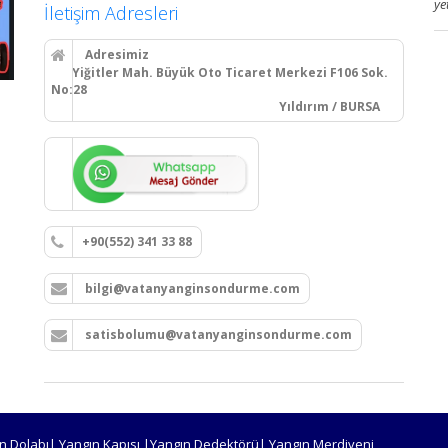
ye
İletişim Adresleri
Adresimiz
Yiğitler Mah. Büyük Oto Ticaret Merkezi F106 Sok.
No:28
Yıldırım / BURSA
+90(552) 341 33 88
bilgi@vatanyanginsondurme.com
satisbolumu@vatanyanginsondurme.com
n Dolabı| Yangın Kapısı |Yangın Dedektörü| Yangın Merdiveni