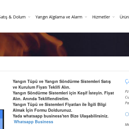
Satış & Dolum
Yangın Algılama ve Alarm
Hizmetler
Ürün
 Söndürücüler
 Danışmanlığı
Yangın Dedektörleri (Duman, Isı, Gaz)
Yangın Söndürme Cihazları Bakım Hizmeti
Yangın Söndürme Tüpü Satışı | Garantili
Yangın Algılama Ve Alarm Bakım Ve Kontrolleri
Mekanik Yangın Tesisatı Bakım
Yangın Tüpü Satışı | Kaliteli 
Yang
Gazlı Sö
Ya
Ç
Yangın Tüpü ve Yangın Söndürme Sistemleri Satış
ve Kurulum Fiyatı Teklifi Alın.
Pz
Yangın Söndürme Sistemleri için Keşif İsteyin. Fiyat
Cu
Alın. Anında Tekliflendirelim.
Pa
Yangın Tüpü ve Sistemleri Fiyatları ile İlgili Bilgi
Almak İçin Formu Doldurunuz.
O
Yada whatsapp business'ten Bize Ulaşabilirsiniz.
Whatsapp Business
Me