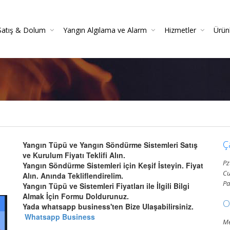
Satış & Dolum
Yangın Algılama ve Alarm
Hizmetler
Ürün
 Söndürücüler
 Danışmanlığı
Yangın Dedektörleri (Duman, Isı, Gaz)
Yangın Söndürme Cihazları Bakım Hizmeti
Yangın Söndürme Tüpü Satışı | Garantili
Yangın Algılama Ve Alarm Bakım Ve Kontrolleri
Mekanik Yangın Tesisatı Bakım
Yangın Tüpü Satışı | Kaliteli 
Yang
Gazlı Sö
Ya
Ç
Yangın Tüpü ve Yangın Söndürme Sistemleri Satış
ve Kurulum Fiyatı Teklifi Alın.
Pz
Yangın Söndürme Sistemleri için Keşif İsteyin. Fiyat
Cu
Alın. Anında Tekliflendirelim.
Pa
Yangın Tüpü ve Sistemleri Fiyatları ile İlgili Bilgi
Almak İçin Formu Doldurunuz.
O
Yada whatsapp business'ten Bize Ulaşabilirsiniz.
Whatsapp Business
Me