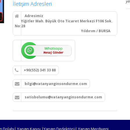
ye
İletişim Adresleri
Adresimiz
Yiğitler Mah. Büyük Oto Ticaret Merkezi F106 Sok.
No:28
Yıldırım / BURSA
+90(552) 341 33 88
bilgi@vatanyanginsondurme.com
satisbolumu@vatanyanginsondurme.com
n Dolabı| Yangın Kapısı |Yangın Dedektörü| Yangın Merdiveni