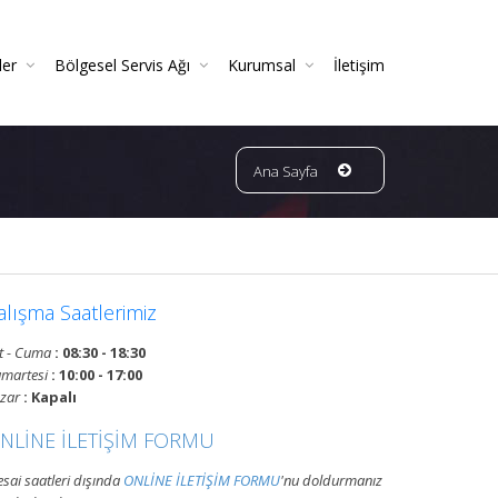
ler
Bölgesel Servis Ağı
Kurumsal
İletişim
 Ve Periyodik Kontrolleri | TSE Belgeli
Ve Garantili Yangın Söndürücüler
ın Dedektörleri & Sensörleri (Duman, Isı, Gaz)
ndürme Sistemleri (FM200 / Novec)
ngın Hortumu Makaralı Seyyar Tekerlekli (60 Mt Hortumlu)
Bursa Bölgesi Ve Ilçeleri Yangın Tüpü Ve Sistemleri Tüp Dolum Servisi
VATAN GRUP YANGIN | Faaliyet Alanları | Ürün Ve Hizmetleri
Ana Sayfa
alışma Saatlerimiz
t - Cuma
: 08:30 - 18:30
martesi
: 10:00 - 17:00
zar
: Kapalı
NLİNE İLETİŞİM FORMU
sai saatleri dışında
ONLİNE İLETİŞİM FORMU
'nu doldurmanız