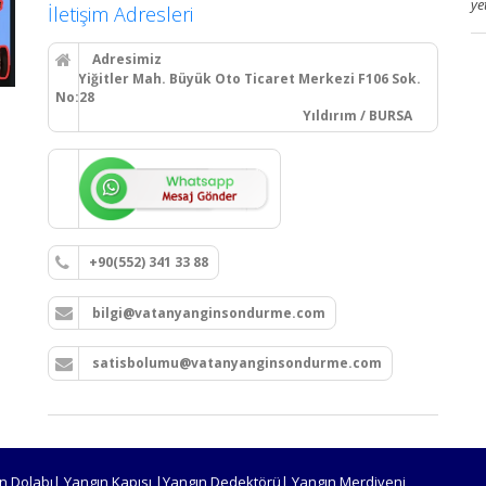
ye
İletişim Adresleri
Adresimiz
Yiğitler Mah. Büyük Oto Ticaret Merkezi F106 Sok.
No:28
Yıldırım / BURSA
+90(552) 341 33 88
bilgi@vatanyanginsondurme.com
satisbolumu@vatanyanginsondurme.com
n Dolabı| Yangın Kapısı |Yangın Dedektörü| Yangın Merdiveni