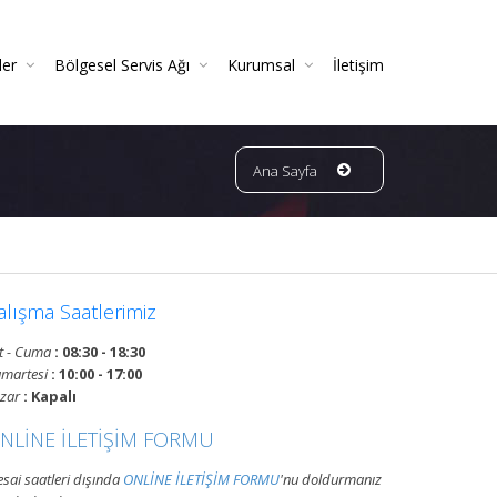
ler
Bölgesel Servis Ağı
Kurumsal
İletişim
 Ve Periyodik Kontrolleri | TSE Belgeli
Ve Garantili Yangın Söndürücüler
ın Dedektörleri & Sensörleri (Duman, Isı, Gaz)
ndürme Sistemleri (FM200 / Novec)
ngın Hortumu Makaralı Seyyar Tekerlekli (60 Mt Hortumlu)
Bursa Bölgesi Ve Ilçeleri Yangın Tüpü Ve Sistemleri Tüp Dolum Servisi
VATAN GRUP YANGIN | Faaliyet Alanları | Ürün Ve Hizmetleri
Ana Sayfa
alışma Saatlerimiz
t - Cuma
: 08:30 - 18:30
martesi
: 10:00 - 17:00
zar
: Kapalı
NLİNE İLETİŞİM FORMU
sai saatleri dışında
ONLİNE İLETİŞİM FORMU
'nu doldurmanız