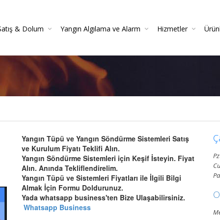
Satış & Dolum
Yangın Algılama ve Alarm
Hizmetler
Ürün
 Söndürücüler
 Danışmanlığı
Yangın Dedektörleri (Duman, Isı, Gaz)
Yangın Söndürme Cihazları Bakım Hizmeti
Yangın Söndürme Tüpü Satışı | Garantili
Yangın Algılama Ve Alarm Bakım Ve Kontrolleri
Mekanik Yangın Tesisatı Bakım
Yangın Tüpü Satışı | Kaliteli 
Yang
Gazlı Sö
Ya
Ç
Yangın Tüpü ve Yangın Söndürme Sistemleri Satış
ve Kurulum Fiyatı Teklifi Alın.
Pz
Yangın Söndürme Sistemleri için Keşif İsteyin. Fiyat
Cu
Alın. Anında Tekliflendirelim.
Pa
Yangın Tüpü ve Sistemleri Fiyatları ile İlgili Bilgi
Almak İçin Formu Doldurunuz.
O
Yada whatsapp business'ten Bize Ulaşabilirsiniz.
Whatsapp Business
Me