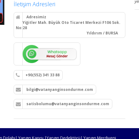
ye
İletişim Adresleri
Adresimiz
Yiğitler Mah. Büyük Oto Ticaret Merkezi F106 Sok.
No:28
Yıldırım / BURSA
+90(552) 341 33 88
bilgi@vatanyanginsondurme.com
satisbolumu@vatanyanginsondurme.com
n Dolabı| Yangın Kapısı |Yangın Dedektörü| Yangın Merdiveni