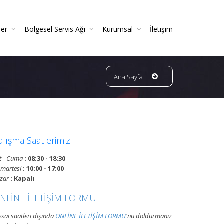
ler
Bölgesel Servis Ağı
Kurumsal
İletişim
 Ve Periyodik Kontrolleri | TSE Belgeli
Ve Garantili Yangın Söndürücüler
ın Dedektörleri & Sensörleri (Duman, Isı, Gaz)
ndürme Sistemleri (FM200 / Novec)
ngın Hortumu Makaralı Seyyar Tekerlekli (60 Mt Hortumlu)
Bursa Bölgesi Ve Ilçeleri Yangın Tüpü Ve Sistemleri Tüp Dolum Servisi
VATAN GRUP YANGIN | Faaliyet Alanları | Ürün Ve Hizmetleri
Ana Sayfa
alışma Saatlerimiz
t - Cuma
: 08:30 - 18:30
martesi
: 10:00 - 17:00
zar
: Kapalı
NLİNE İLETİŞİM FORMU
sai saatleri dışında
ONLİNE İLETİŞİM FORMU
'nu doldurmanız