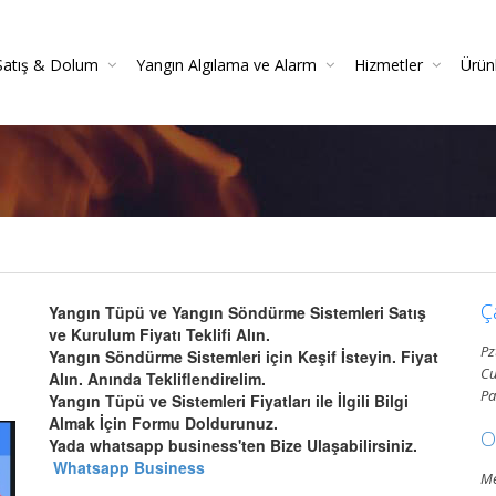
Satış & Dolum
Yangın Algılama ve Alarm
Hizmetler
Ürün
 Söndürücüler
 Danışmanlığı
Yangın Dedektörleri (Duman, Isı, Gaz)
Yangın Söndürme Cihazları Bakım Hizmeti
Yangın Söndürme Tüpü Satışı | Garantili
Yangın Algılama Ve Alarm Bakım Ve Kontrolleri
Mekanik Yangın Tesisatı Bakım
Yangın Tüpü Satışı | Kaliteli 
Yang
Gazlı Sö
Ya
Ç
Yangın Tüpü ve Yangın Söndürme Sistemleri Satış
ve Kurulum Fiyatı Teklifi Alın.
Pz
Yangın Söndürme Sistemleri için Keşif İsteyin. Fiyat
Cu
Alın. Anında Tekliflendirelim.
Pa
Yangın Tüpü ve Sistemleri Fiyatları ile İlgili Bilgi
Almak İçin Formu Doldurunuz.
O
Yada whatsapp business'ten Bize Ulaşabilirsiniz.
Whatsapp Business
Me