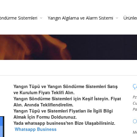
öndürme Sistemleri
Yangın Algılama ve Alarm Sistemi
Ürünle
irme
azlı Söndürme Sistemleri Montajı Ve Resmi Itfaiye On
Yangın Algılama Sistemleri - Yangın Alarm Sistemleri
Yangın Dedektörleri (Duman-Isı-Beam-Pilli)
Yangın Sistemleri Kurulum Ve Montaj Hizmetleri
Yangın De
Gazlı Söndürme Sis
Yangın
Ç
Yangın Tüpü ve Yangın Söndürme Sistemleri Satış
ve Kurulum Fiyatı Teklifi Alın.
Pz
Yangın Söndürme Sistemleri için Keşif İsteyin. Fiyat
Cu
Alın. Anında Tekliflendirelim.
Pa
Yangın Tüpü ve Sistemleri Fiyatları ile İlgili Bilgi
Almak İçin Formu Doldurunuz.
O
Yada whatsapp business'ten Bize Ulaşabilirsiniz.
Whatsapp Business
Me