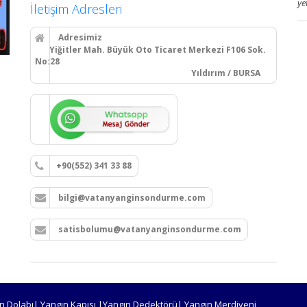
ye
İletişim Adresleri
Adresimiz
Yiğitler Mah. Büyük Oto Ticaret Merkezi F106 Sok.
No:28
Yıldırım / BURSA
+90(552) 341 33 88
bilgi@vatanyanginsondurme.com
satisbolumu@vatanyanginsondurme.com
n Dolabı| Yangın Kapısı |Yangın Dedektörü| Yangın Merdiveni