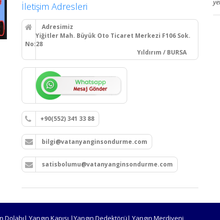
ye
İletişim Adresleri
Adresimiz
Yiğitler Mah. Büyük Oto Ticaret Merkezi F106 Sok.
No:28
Yıldırım / BURSA
+90(552) 341 33 88
bilgi@vatanyanginsondurme.com
satisbolumu@vatanyanginsondurme.com
n Dolabı| Yangın Kapısı |Yangın Dedektörü| Yangın Merdiveni