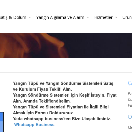
Satış & Dolum
Yangın Algılama ve Alarm
Hizmetler
Ürün
 Söndürücüler
 Danışmanlığı
Yangın Dedektörleri (Duman, Isı, Gaz)
Yangın Söndürme Cihazları Bakım Hizmeti
Yangın Söndürme Tüpü Satışı | Garantili
Yangın Algılama Ve Alarm Bakım Ve Kontrolleri
Mekanik Yangın Tesisatı Bakım
Yangın Tüpü Satışı | Kaliteli 
Yang
Gazlı Sö
Ya
Ç
Yangın Tüpü ve Yangın Söndürme Sistemleri Satış
ve Kurulum Fiyatı Teklifi Alın.
Pz
Yangın Söndürme Sistemleri için Keşif İsteyin. Fiyat
Cu
Alın. Anında Tekliflendirelim.
Pa
Yangın Tüpü ve Sistemleri Fiyatları ile İlgili Bilgi
Almak İçin Formu Doldurunuz.
O
Yada whatsapp business'ten Bize Ulaşabilirsiniz.
Whatsapp Business
Me