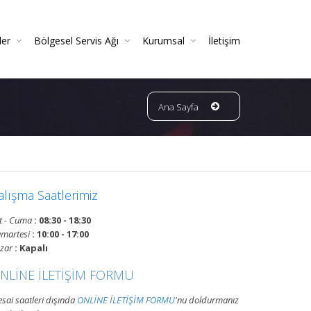
ler
Bölgesel Servis Ağı
Kurumsal
İletişim
 Ve Periyodik Kontrolleri | TSE Belgeli
Ve Garantili Yangın Söndürücüler
ın Dedektörleri & Sensörleri (Duman, Isı, Gaz)
ndürme Sistemleri (FM200 / Novec)
ngın Hortumu Makaralı Seyyar Tekerlekli (60 Mt Hortumlu)
Bursa Bölgesi Ve Ilçeleri Yangın Tüpü Ve Sistemleri Tüp Dolum Servisi
VATAN GRUP YANGIN | Faaliyet Alanları | Ürün Ve Hizmetleri
Ana Sayfa
alışma Saatlerimiz
t - Cuma
: 08:30 - 18:30
martesi
: 10:00 - 17:00
zar
: Kapalı
NLİNE İLETİŞİM FORMU
sai saatleri dışında
ONLİNE İLETİŞİM FORMU
'nu doldurmanız