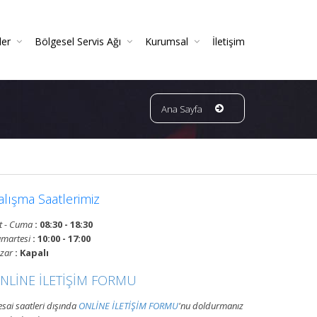
ler
Bölgesel Servis Ağı
Kurumsal
İletişim
 Ve Periyodik Kontrolleri | TSE Belgeli
Ve Garantili Yangın Söndürücüler
ın Dedektörleri & Sensörleri (Duman, Isı, Gaz)
ndürme Sistemleri (FM200 / Novec)
ngın Hortumu Makaralı Seyyar Tekerlekli (60 Mt Hortumlu)
Bursa Bölgesi Ve Ilçeleri Yangın Tüpü Ve Sistemleri Tüp Dolum Servisi
VATAN GRUP YANGIN | Faaliyet Alanları | Ürün Ve Hizmetleri
Ana Sayfa
alışma Saatlerimiz
t - Cuma
: 08:30 - 18:30
martesi
: 10:00 - 17:00
zar
: Kapalı
NLİNE İLETİŞİM FORMU
sai saatleri dışında
ONLİNE İLETİŞİM FORMU
'nu doldurmanız