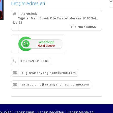
ye
İletişim Adresleri
Adresimiz
Yiğitler Mah. Büyük Oto Ticaret Merkezi F106 Sok.
No:28
Yıldırım / BURSA
+90(552) 341 33 88
bilgi@vatanyanginsondurme.com
satisbolumu@vatanyanginsondurme.com
n Dolabı| Yangın Kapısı |Yangın Dedektörü| Yangın Merdiveni