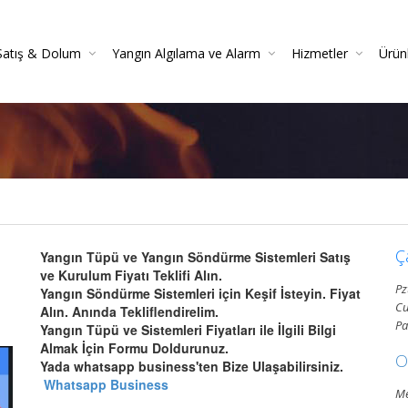
Satış & Dolum
Yangın Algılama ve Alarm
Hizmetler
Ürün
 Söndürücüler
 Danışmanlığı
Yangın Dedektörleri (Duman, Isı, Gaz)
Yangın Söndürme Cihazları Bakım Hizmeti
Yangın Söndürme Tüpü Satışı | Garantili
Yangın Algılama Ve Alarm Bakım Ve Kontrolleri
Mekanik Yangın Tesisatı Bakım
Yangın Tüpü Satışı | Kaliteli 
Yang
Gazlı Sö
Ya
Ç
Yangın Tüpü ve Yangın Söndürme Sistemleri Satış
ve Kurulum Fiyatı Teklifi Alın.
Pz
Yangın Söndürme Sistemleri için Keşif İsteyin. Fiyat
Cu
Alın. Anında Tekliflendirelim.
Pa
Yangın Tüpü ve Sistemleri Fiyatları ile İlgili Bilgi
Almak İçin Formu Doldurunuz.
O
Yada whatsapp business'ten Bize Ulaşabilirsiniz.
Whatsapp Business
Me