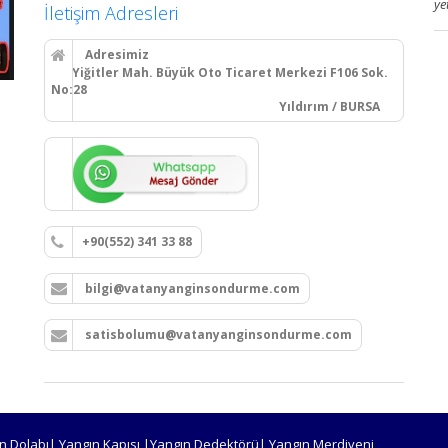
ye
İletişim Adresleri
Adresimiz
Yiğitler Mah. Büyük Oto Ticaret Merkezi F106 Sok.
No:28
Yıldırım / BURSA
+90(552) 341 33 88
bilgi@vatanyanginsondurme.com
satisbolumu@vatanyanginsondurme.com
n Dolabı| Yangın Kapısı |Yangın Dedektörü| Yangın Merdiveni