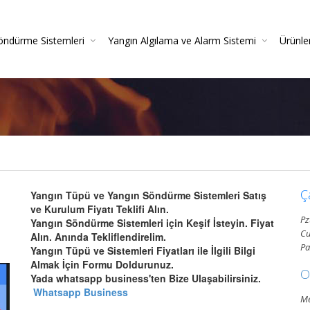
öndürme Sistemleri
Yangın Algılama ve Alarm Sistemi
Ürünle
irme
azlı Söndürme Sistemleri Montajı Ve Resmi Itfaiye On
Yangın Algılama Sistemleri - Yangın Alarm Sistemleri
Yangın Dedektörleri (Duman-Isı-Beam-Pilli)
Yangın Sistemleri Kurulum Ve Montaj Hizmetleri
Yangın De
Gazlı Söndürme Sis
Yangın
Ç
Yangın Tüpü ve Yangın Söndürme Sistemleri Satış
ve Kurulum Fiyatı Teklifi Alın.
Pz
Yangın Söndürme Sistemleri için Keşif İsteyin. Fiyat
Cu
Alın. Anında Tekliflendirelim.
Pa
Yangın Tüpü ve Sistemleri Fiyatları ile İlgili Bilgi
Almak İçin Formu Doldurunuz.
O
Yada whatsapp business'ten Bize Ulaşabilirsiniz.
Whatsapp Business
Me