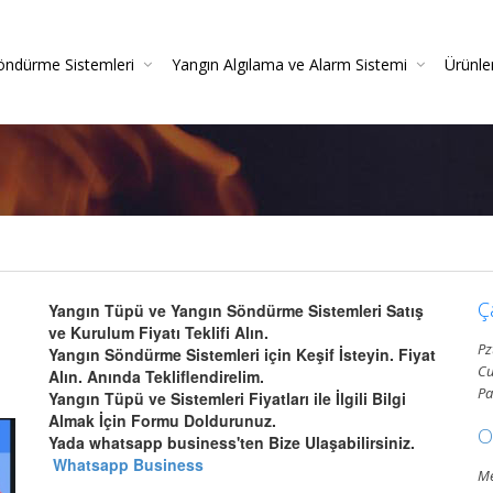
öndürme Sistemleri
Yangın Algılama ve Alarm Sistemi
Ürünle
irme
azlı Söndürme Sistemleri Montajı Ve Resmi Itfaiye On
Yangın Algılama Sistemleri - Yangın Alarm Sistemleri
Yangın Dedektörleri (Duman-Isı-Beam-Pilli)
Yangın Sistemleri Kurulum Ve Montaj Hizmetleri
Yangın De
Gazlı Söndürme Sis
Yangın
Ç
Yangın Tüpü ve Yangın Söndürme Sistemleri Satış
ve Kurulum Fiyatı Teklifi Alın.
Pz
Yangın Söndürme Sistemleri için Keşif İsteyin. Fiyat
Cu
Alın. Anında Tekliflendirelim.
Pa
Yangın Tüpü ve Sistemleri Fiyatları ile İlgili Bilgi
Almak İçin Formu Doldurunuz.
O
Yada whatsapp business'ten Bize Ulaşabilirsiniz.
Whatsapp Business
Me