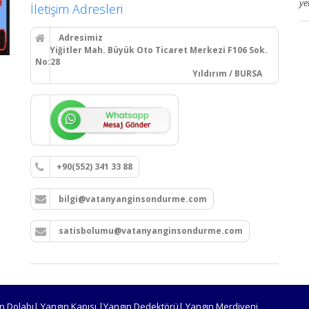
ye
İletişim Adresleri
Adresimiz
Yiğitler Mah. Büyük Oto Ticaret Merkezi F106 Sok.
No:28
Yıldırım / BURSA
+90(552) 341 33 88
bilgi@vatanyanginsondurme.com
satisbolumu@vatanyanginsondurme.com
n Dolabı| Yangın Kapısı |Yangın Dedektörü| Yangın Merdiveni