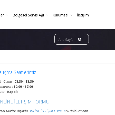
ler
Bölgesel Servis Ağı
Kurumsal
İletişim
 Ve Periyodik Kontrolleri | TSE Belgeli
Ve Garantili Yangın Söndürücüler
ın Dedektörleri & Sensörleri (Duman, Isı, Gaz)
ndürme Sistemleri (FM200 / Novec)
ngın Hortumu Makaralı Seyyar Tekerlekli (60 Mt Hortumlu)
Bursa Bölgesi Ve Ilçeleri Yangın Tüpü Ve Sistemleri Tüp Dolum Servisi
VATAN GRUP YANGIN | Faaliyet Alanları | Ürün Ve Hizmetleri
Ana Sayfa
alışma Saatlerimiz
t - Cuma
: 08:30 - 18:30
martesi
: 10:00 - 17:00
zar
: Kapalı
NLİNE İLETİŞİM FORMU
sai saatleri dışında
ONLİNE İLETİŞİM FORMU
'nu doldurmanız