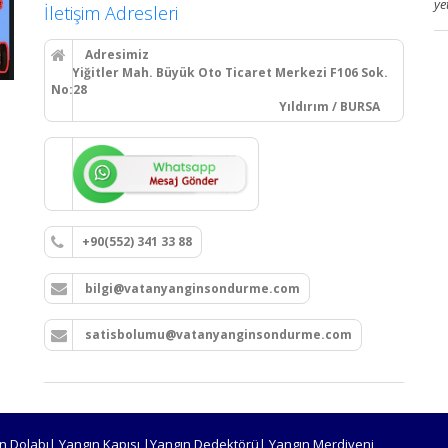
ye
İletişim Adresleri
Adresimiz
Yiğitler Mah. Büyük Oto Ticaret Merkezi F106 Sok.
No:28
Yıldırım / BURSA
+90(552) 341 33 88
bilgi@vatanyanginsondurme.com
satisbolumu@vatanyanginsondurme.com
n Dolabı| Yangın Kapısı |Yangın Dedektörü| Yangın Merdiveni