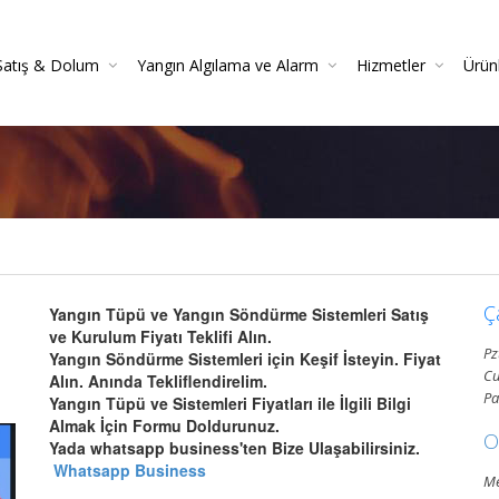
Satış & Dolum
Yangın Algılama ve Alarm
Hizmetler
Ürün
 Söndürücüler
 Danışmanlığı
Yangın Dedektörleri (Duman, Isı, Gaz)
Yangın Söndürme Cihazları Bakım Hizmeti
Yangın Söndürme Tüpü Satışı | Garantili
Yangın Algılama Ve Alarm Bakım Ve Kontrolleri
Mekanik Yangın Tesisatı Bakım
Yangın Tüpü Satışı | Kaliteli 
Yang
Gazlı Sö
Ya
Ç
Yangın Tüpü ve Yangın Söndürme Sistemleri Satış
ve Kurulum Fiyatı Teklifi Alın.
Pz
Yangın Söndürme Sistemleri için Keşif İsteyin. Fiyat
Cu
Alın. Anında Tekliflendirelim.
Pa
Yangın Tüpü ve Sistemleri Fiyatları ile İlgili Bilgi
Almak İçin Formu Doldurunuz.
O
Yada whatsapp business'ten Bize Ulaşabilirsiniz.
Whatsapp Business
Me