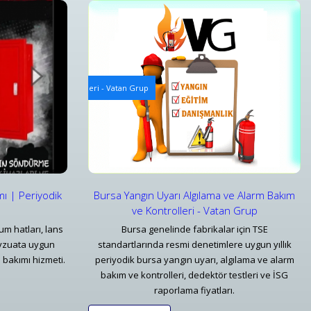
 ve Kontrolleri
Mekanik Yangın Tesisatı Bakım ve Periyodik Kontrolle
 Alarm Bakım ve Kontrolleri - Vatan Grup
Bursa Mekanik Yangın Tesisatı ve Periyodik Kontro
Detaylar
mı | Periyodik
Bursa Yangın Uyarı Algılama ve Alarm Bakım
ve Kontrolleri - Vatan Grup
um hatları, lans
Bursa genelinde fabrikalar için TSE
vzuata uygun
standartlarında resmi denetimlere uygun yıllık
 bakımı hizmeti.
periyodik bursa yangın uyarı, algılama ve alarm
bakım ve kontrolleri, dedektör testleri ve İSG
raporlama fiyatları.