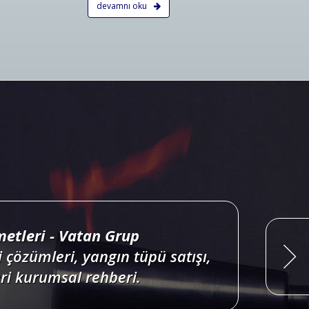
devamnı oku
ri projelendirme, duman, ısı,
onları satış, bakım, montajı.
Devamını Oku
etleri - Vatan Grup
 çözümleri, yangın tüpü satışı,
i kurumsal rehberi.