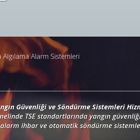
ngın Algılama ve İhbar Alarm Sistemleri
resli ve konvansiyonel yangın alarm sistemle
dedektörler, kontrol panelleri ve yangın but
 Algılama Alarm Sistemleri
ngın Güvenliği ve Söndürme Sistemleri Hizm
nelinde TSE standartlarında yangın güvenliği
alarm ihbar ve otomatik söndürme sistemler