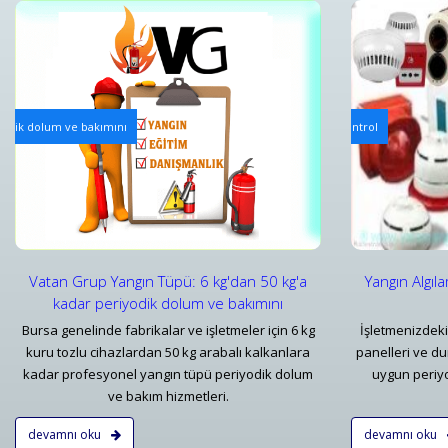
Yangın Algılama ve Alarm Bakım ve Kontrolleri
Mekanik Ya
iyodik dolum ve bakımını
Yangın Algılama ve Alarm Sistemi Bakımı | Periyodik Kontrol
Yangın Dol
Detaylar
Detayl
Vatan Grup Yangın Tüpü: 6 kg'dan 50 kg'a
Yangın Algıl
kadar periyodik dolum ve bakımını
Bursa genelinde fabrikalar ve işletmeler için 6 kg
İşletmenizdeki
kuru tozlu cihazlardan 50 kg arabalı kalkanlara
panelleri ve d
kadar profesyonel yangın tüpü periyodik dolum
uygun periyo
ve bakım hizmetleri.
devamnı oku
devamnı oku