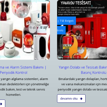
ngın Tesisatı Bakım ve Periyodik Kontrolleri | TSE Belgeli
Yangın Algılama ve Alarm Bakım
abı ve Tesisatı Bakımı | Periyodik Basınç Kontrolü
Bursa Yangın Uyarı Algılama ve
ar
Detaylar
ama ve Alarm Sistemi Bakımı |
Yangın Dolabı ve Tesisatı Bakı
Periyodik Kontrol
Basınç Kontrolü
 yangın algılama sistemleri, alarm
Binalardaki yangın dolapları, hort
uman dedektörleri için yönetmeliğe
ve vana mekanizmaları için me
dik bakım, test ve teknik servis
periyodik yangın dolabı ve tesisatı
hizmetleri.
devamnı oku