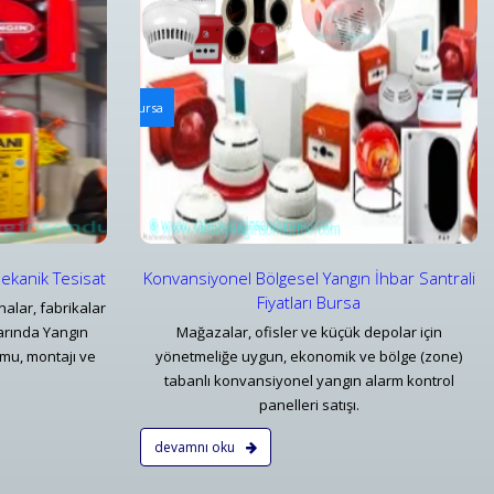
ri
Arabalı Yangın Hortum Makaraları
hbar Santrali Fiyatları Bursa
Tekerlekli Mobil Yangın Hortumu Makaraları ve Ekip
Detaylar
Mekanik Tesisat
Konvansiyonel Bölgesel Yangın İhbar Santrali
Fiyatları Bursa
alar, fabrikalar
larında Yangın
Mağazalar, ofisler ve küçük depolar için
mu, montajı ve
yönetmeliğe uygun, ekonomik ve bölge (zone)
tabanlı konvansiyonel yangın alarm kontrol
panelleri satışı.
devamnı oku