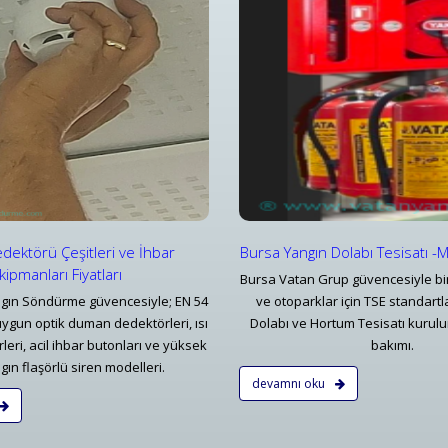
ngın Dolabı ve Hortum Tesisatı
Yangın Alarm & Kontrol Panelle
rsa Yangın Dolabı Tesisatı -Mekanik Tesisat
Konvansiyonel Bölgesel Yangın İ
Detaylar
Detaylar
dektörü Çeşitleri ve İhbar
Bursa Yangın Dolabı Tesisatı -
kipmanları Fiyatları
Bursa Vatan Grup güvencesiyle bin
gın Söndürme güvencesiyle; EN 54
ve otoparklar için TSE standart
uygun optik duman dedektörleri, ısı
Dolabı ve Hortum Tesisatı kurulu
eri, acil ihbar butonları ve yüksek
bakımı.
gın flaşörlü siren modelleri.
devamnı oku