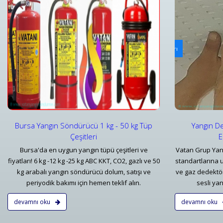
Yangın Dedektörleri & Sensörleri (Duman, Isı, Gaz)
Ya
i
Yangın Dedektörü Çeşitleri ve İhbar Ekipmanları Fiyatları
Bu
Detaylar
Bursa Yangın Söndürücü 1 kg - 50 kg Tüp
Yangın De
Çeşitleri
E
Bursa'da en uygun yangın tüpü çeşitleri ve
Vatan Grup Yan
fiyatları! 6 kg -12 kg -25 kg ABC KKT, CO2, gazlı ve 50
standartlarına 
kg arabalı yangın söndürücü dolum, satışı ve
ve gaz dedektörl
periyodik bakımı için hemen teklif alın.
sesli yan
devamnı oku
devamnı oku