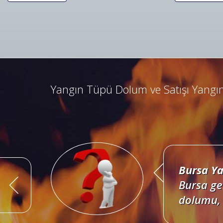
Bursa Ya
Bursa ad
kombine 
Yangın Tüpü Dolum ve Satışı Yangın
Bursa Ya
Bursa ge
dolumu, 