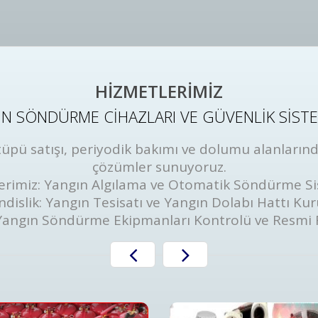
HİZMETLERİMİZ
N SÖNDÜRME CİHAZLARI VE GÜVENLİK SİST
ü satışı, periyodik bakımı ve dolumu alanlarında
çözümler sunuyoruz.
erimiz: Yangın Algılama ve Otomatik Söndürme Si
dislik: Yangın Tesisatı ve Yangın Dolabı Hattı Ku
Yangın Söndürme Ekipmanları Kontrolü ve Resmi