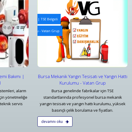
e Periyodik Kontrolleri | TSE Belgeli
Yangın Algılama ve Alarm Bakım ve Kontrolleri
ve Yangın Hattı Kurulumu - Vatan Grup
Bursa Yangın Uyarı Algılama ve Alarm Bakım ve Kontr
Detaylar
temi Bakımı |
Bursa Mekanik Yangın Tesisatı ve Yangın Hattı
l
Kurulumu - Vatan Grup
stemleri, alarm
Bursa genelinde fabrikalar için TSE
çin yönetmeliğe
standartlarında profesyonel bursa mekanik
teknik servis
yangın tesisatı ve yangın hattı kurulumu, yüksek
basınçlı çelik borulama ve fiyatları.
devamnı oku