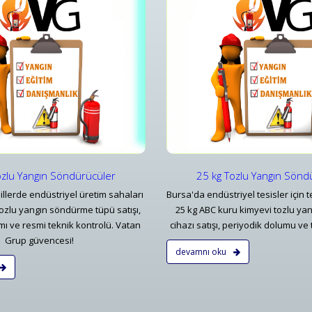
25 kg Tozlu Yangın Söndürücüler
50 kg Tozl
25 kg Tozlu Yangın Söndürücüler
50 kg Tozl
Detaylar
Detayl
ozlu Yangın Söndürücüler
25 kg Tozlu Yangın Sönd
illerde endüstriyel üretim sahaları
Bursa'da endüstriyel tesisler için t
tozlu yangın söndürme tüpü satışı,
25 kg ABC kuru kimyevi tozlu y
mı ve resmi teknik kontrolü. Vatan
cihazı satışı, periyodik dolumu ve 
Grup güvencesi!
devamnı oku