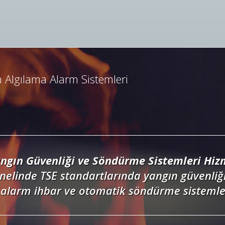
ngın Algılama ve İhbar Alarm Sistemleri
resli ve konvansiyonel yangın alarm sistemle
dedektörler, kontrol panelleri ve yangın but
 Algılama Alarm Sistemleri
ngın Güvenliği ve Söndürme Sistemleri Hizm
nelinde TSE standartlarında yangın güvenliği
alarm ihbar ve otomatik söndürme sistemler