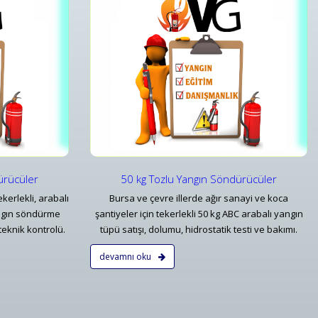
u Yangın Söndürücüler
6 Kg Köpüklü Yangın Söndürme Tüpü Modeller
u Yangın Söndürücüler
6 Kg Köpüklü Yangın Söndürme Tüpü Modeller
ar
Detaylar
ürücüler
50 kg Tozlu Yangın Söndürücüler
ekerlekli, arabalı
Bursa ve çevre illerde ağır sanayi ve koca
angın söndürme
şantiyeler için tekerlekli 50 kg ABC arabalı yangın
teknik kontrolü.
tüpü satışı, dolumu, hidrostatik testi ve bakımı.
devamnı oku