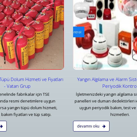
ılama ve Alarm Bakım ve Kontrolleri
Mekanik Yangın Tesisatı Bakım v
ılama ve Alarm Sistemi Bakımı | Periyodik Kontrol
Bursa Mekanik Yangın Tesisatı 
ar
Detaylar
Tüpü Dolum Hizmeti ve Fiyatları
Yangın Algılama ve Alarm Sis
- Vatan Grup
Periyodik Kontro
nelinde fabrikalar için TSE
İşletmenizdeki yangın algılama si
rında resmi denetimlere uygun
panelleri ve duman dedektörleri i
rsa yangın tüpü dolum hizmeti,
uygun periyodik bakım, test ve 
bakım fiyatları ve tüp satışı.
hizmetleri.
devamnı oku