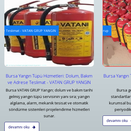
Yangın Tüpü Dolum Hizmeti
Yangın Alg
rese Teslimat - VATAN GRUP YANGIN
Bursa Yangın Tüpü Dolum Hizmeti ve Fiyatları - Vatan Grup
Yangın Alg
Detaylar
Detayl
Bursa Yangın Tüpü Hizmetleri: Dolum, Bakım
Bursa Yangın 
ve Adrese Teslimat - VATAN GRUP YANGIN
Bursa VATAN GRUP Yangın; dolum ve bakım tarihi
Bursa ge
gelmiş yangın tüpü servisinin yanı sıra; yangın
standartla
algılama, alarm, mekanik tesisat ve otomatik
kurumsal bu
söndürme sistemleri projelendirme hizmetleri
periyodik 
sunar.
devamnı oku
devamnı oku