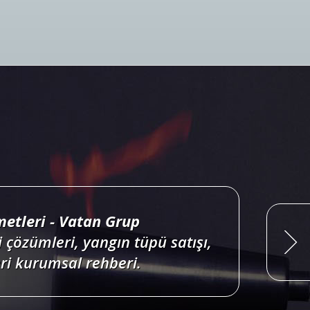
ri projelendirme, duman, ısı,
onları satış, bakım, montajı.
Devamını Oku
etleri - Vatan Grup
 çözümleri, yangın tüpü satışı,
i kurumsal rehberi.