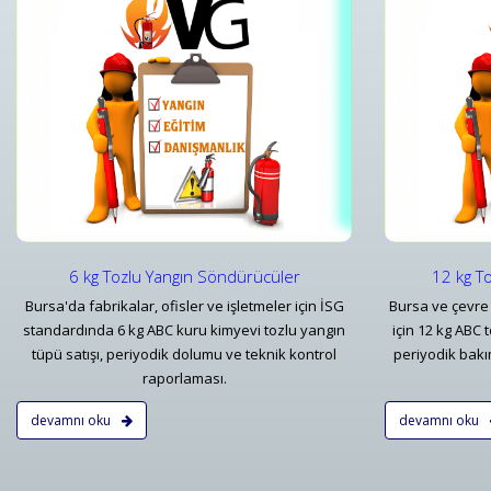
r
12 kg Tozlu Yangın Söndürücüler
r
12 kg Tozlu Yangın Söndürücüler
Detaylar
6 kg Tozlu Yangın Söndürücüler
12 kg T
Bursa'da fabrikalar, ofisler ve işletmeler için İSG
Bursa ve çevre 
standardında 6 kg ABC kuru kimyevi tozlu yangın
için 12 kg ABC 
tüpü satışı, periyodik dolumu ve teknik kontrol
periyodik bakı
raporlaması.
devamnı oku
devamnı oku