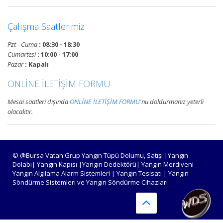
Devamını Oku
Çalışma Saatlerimiz
Pzt - Cuma
: 08:30 - 18:30
Bursa Yangın Alarm ve Algılama
Cumartesi
: 10:00 - 17:00
Paneli Çeşitleri
Pazar
: Kapalı
Bursa adresli ve konvansiyonel
ONLİNE İLETİŞİM FORMU
yangın alarm kontrol paneli
satışı, yangın algılama panelleri
Mesai saatleri dışında
ONLİNE İLETİŞİM FORMU
'nu doldurmanız yeterli
projelendirme, montaj ve
olacaktır.
periyodik teknik servis
hizmetleri.
Devamını Oku
© @Bursa Vatan Grup Yangın Tüpü Dolumu, Satışı |Yangın
Dolabı| Yangın Kapısı |Yangın Dedektörü| Yangın Merdiveni
Yangın Algılama Alarm Sistemleri | Yangın Tesisatı | Yangın
Söndürme Sistemleri ve Yangın Söndürme Cihazları
Bursa Yangın Algılama ve İhbar
Alarm Sistemleri
Bursa adresli ve konvansiyonel
yangın alarm sistemleri