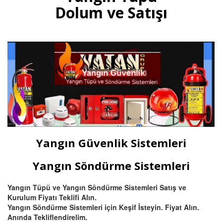
gazlı yangın tüpleri, otomatik
Dolum ve Satışı
tavan tipi sprinkli, pano ve
mutfak davlumbaz tüpü satışı
ve dolumu Bursa.
Devamını Oku
Bursa Hassas Yangın ve Duman
Dedektörü Çeşitleri
Bursa duman dedektörü ısı
dedektörü, (pilli duman
dedektörü) kombine
Yangın Güvenlik Sistemleri
multisensörler ve yüksek tavanlı
fabrikalar için beam (ışın) tipi
yangın dedektörü satış ve
Yangın Söndürme Sistemleri
montajı.
Yangın Tüpü ve Yangın Söndürme Sistemleri Satış ve
Kurulum Fiyatı Teklifi Alın.
Devamını Oku
Yangın Söndürme Sistemleri için Keşif İsteyin. Fiyat Alın.
Anında Tekliflendirelim.