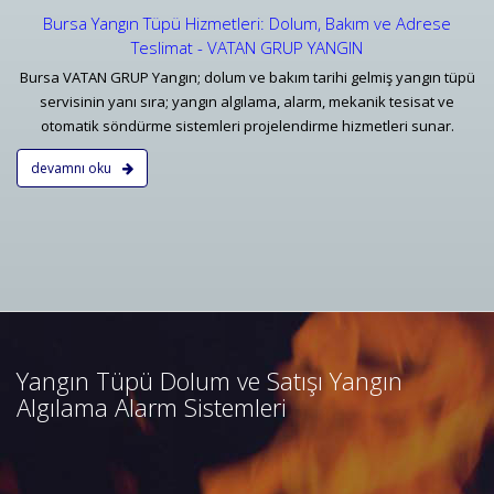
Bursa Yangın Tüpü Hizmetleri: Dolum, Bakım ve Adrese
Teslimat - VATAN GRUP YANGIN
Bursa VATAN GRUP Yangın; dolum ve bakım tarihi gelmiş yangın tüpü
servisinin yanı sıra; yangın algılama, alarm, mekanik tesisat ve
otomatik söndürme sistemleri projelendirme hizmetleri sunar.
devamnı oku
Bursa Yangın Algılama ve İhbar
Alarm Sistemleri
Bursa adresli ve konvansiyonel
yangın alarm sistemleri
projelendirme, duman, ısı,
Yangın Tüpü Dolum ve Satışı Yangın
kombine dedektörler, kontrol
Algılama Alarm Sistemleri
panelleri ve yangın butonları
satış, bakım, montajı.
Devamını Oku