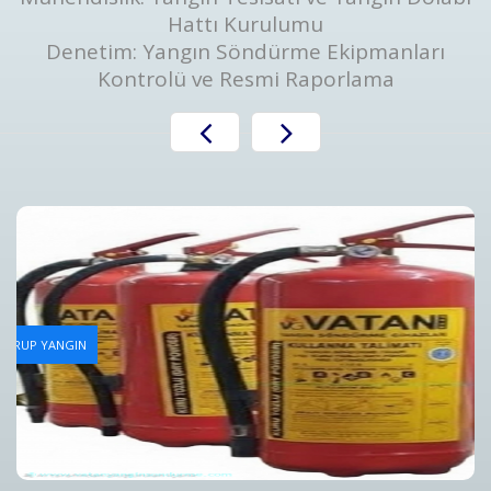
Hattı Kurulumu
Denetim: Yangın Söndürme Ekipmanları
Kontrolü ve Resmi Raporlama
Yangın Tüpü Dolum Hizmeti
AN GRUP YANGIN
Bursa Yangın Tüpü Dolum Hizmeti ve Fiyatları - Vatan Gru
Detaylar