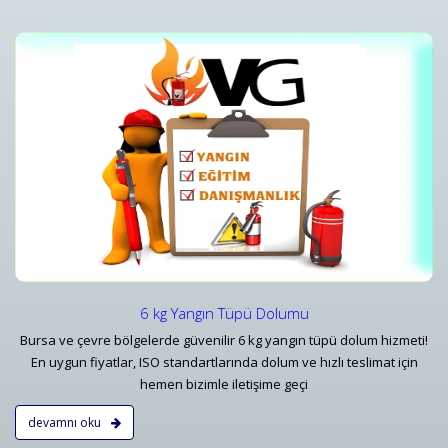
i
Yangın Tüpü Satışı ve Ekipman Tedariki
Bursa Yangın Söndürücü 1 kg 6 kg - 50 kg Tüp Çeşitleri ve Fiyatları - Vatan
Detaylar
6 kg Yangın Tüpü Dolumu
Bursa ve çevre bölgelerde güvenilir 6 kg yangın tüpü dolum hizmeti!
En uygun fiyatlar, ISO standartlarında dolum ve hızlı teslimat için
hemen bizimle iletişime geçi
devamnı oku