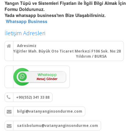
Yangın Tüpü ve Sistemleri Fiyatları ile İlgili Bilgi Almak İçin
Bursa Otomatik Gazlı Söndürme
Formu Doldurunuz.
ve Mühendislik Sistemleri
Yada whatsapp business'ten Bize Ulaşabilirsiniz.
Bursa FM200, Novec 1230
Whatsapp Business
otomatik gazlı söndürme, pano
içi mikro söndürme ve
İletişim Adresleri
endüstriyel mutfak davlumbaz
söndürme sistemleri kurulum,
Adresimiz
montaj ve tüp dolumu.
Yiğitler Mah. Büyük Oto Ticaret Merkezi F106 Sok. No:28
Yıldırım / BURSA
Devamını Oku
Bursa Yangın Dolabı, Hortum
Tesisatı ve Hidrant Sistemleri
+90(552) 341 33 88
Bursa sıva üstü, sıva altı yangın
dolapları montajı, seyyar
bilgi@vatanyanginsondurme.com
tekerlekli yangın hortumu
makaraları, yangın hidrant
hatları kurulumu ve periyodik
satisbolumu@vatanyanginsondurme.com
vana testleri.