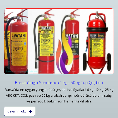
Yangın Dedektörleri & Sensörleri (Duman, Isı, Gaz)
i
Yangın Dedektörü Çeşitleri ve İhbar Ekipmanları Fiyatlar
Detaylar
Bursa Yangın Söndürücü 1 kg - 50 kg Tüp Çeşitleri
Bursa'da en uygun yangın tüpü çeşitleri ve fiyatları! 6 kg -12 kg -25 kg
ABC KKT, CO2, gazlı ve 50 kg arabalı yangın söndürücü dolum, satışı
ve periyodik bakımı için hemen teklif alın.
devamnı oku