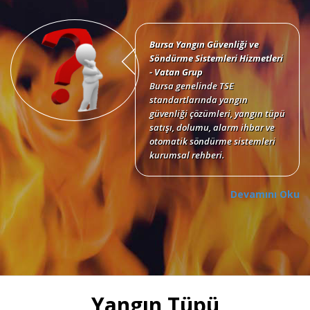
Bursa Yangın Güvenliği ve
Söndürme Sistemleri Hizmetleri
- Vatan Grup
Bursa genelinde TSE
standartlarında yangın
güvenliği çözümleri, yangın tüpü
satışı, dolumu, alarm ihbar ve
otomatik söndürme sistemleri
kurumsal rehberi.
Devamını Oku
Bursa Yangın Tüpü Satışı,
Dolumu ve Periyodik Bakım
Hizmetleri
TSE standartlarında 6 kg, 12 kg,
Yangın Tüpü
50 kg KKT tozlu, köpüklü, CO2