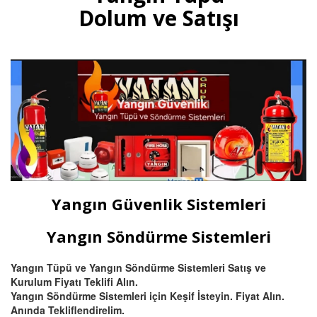
gazlı yangın tüpleri, otomatik
Dolum ve Satışı
tavan tipi sprinkli, pano ve
mutfak davlumbaz tüpü satışı
ve dolumu Bursa.
Devamını Oku
Bursa Hassas Yangın ve Duman
Dedektörü Çeşitleri
Bursa duman dedektörü ısı
dedektörü, (pilli duman
dedektörü) kombine
Yangın Güvenlik Sistemleri
multisensörler ve yüksek tavanlı
fabrikalar için beam (ışın) tipi
yangın dedektörü satış ve
Yangın Söndürme Sistemleri
montajı.
Yangın Tüpü ve Yangın Söndürme Sistemleri Satış ve
Kurulum Fiyatı Teklifi Alın.
Devamını Oku
Yangın Söndürme Sistemleri için Keşif İsteyin. Fiyat Alın.
Anında Tekliflendirelim.