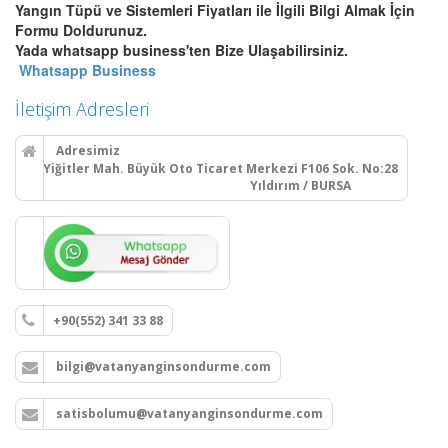
Yangın Tüpü ve Sistemleri Fiyatları ile İlgili Bilgi Almak İçin
Bursa Otomatik Gazlı Söndürme
Formu Doldurunuz.
ve Mühendislik Sistemleri
Yada whatsapp business'ten Bize Ulaşabilirsiniz.
Bursa FM200, Novec 1230
Whatsapp Business
otomatik gazlı söndürme, pano
içi mikro söndürme ve
İletişim Adresleri
endüstriyel mutfak davlumbaz
söndürme sistemleri kurulum,
Adresimiz
montaj ve tüp dolumu.
Yiğitler Mah. Büyük Oto Ticaret Merkezi F106 Sok. No:28
Yıldırım / BURSA
Devamını Oku
Bursa Yangın Dolabı, Hortum
Tesisatı ve Hidrant Sistemleri
+90(552) 341 33 88
Bursa sıva üstü, sıva altı yangın
dolapları montajı, seyyar
bilgi@vatanyanginsondurme.com
tekerlekli yangın hortumu
makaraları, yangın hidrant
hatları kurulumu ve periyodik
satisbolumu@vatanyanginsondurme.com
vana testleri.