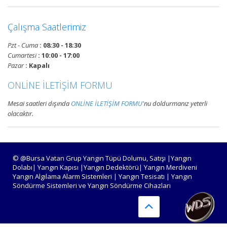
Devamını Oku
Çalışma Saatlerimiz
Pzt - Cuma
: 08:30 - 18:30
Bursa Yangın Alarm ve Algılama
Cumartesi
: 10:00 - 17:00
Paneli Çeşitleri
Pazar
: Kapalı
Bursa adresli ve konvansiyonel
ONLİNE İLETİŞİM FORMU
yangın alarm kontrol paneli
satışı, yangın algılama panelleri
Mesai saatleri dışında
ONLİNE İLETİŞİM FORMU
'nu doldurmanız yeterli
projelendirme, montaj ve
olacaktır.
periyodik teknik servis
hizmetleri.
Devamını Oku
© @Bursa Vatan Grup Yangın Tüpü Dolumu, Satışı |Yangın
Dolabı| Yangın Kapısı |Yangın Dedektörü| Yangın Merdiveni
Yangın Algılama Alarm Sistemleri | Yangın Tesisatı | Yangın
Söndürme Sistemleri ve Yangın Söndürme Cihazları
Bursa Yangın Algılama ve İhbar
Alarm Sistemleri
Bursa adresli ve konvansiyonel
yangın alarm sistemleri