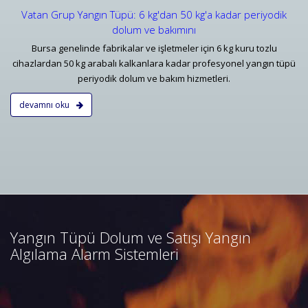
Vatan Grup Yangın Tüpü: 6 kg'dan 50 kg'a kadar periyodik
dolum ve bakımını
Bursa genelinde fabrikalar ve işletmeler için 6 kg kuru tozlu
cihazlardan 50 kg arabalı kalkanlara kadar profesyonel yangın tüpü
periyodik dolum ve bakım hizmetleri.
devamnı oku
Bursa Yangın Algılama ve İhbar
Alarm Sistemleri
Bursa adresli ve konvansiyonel
yangın alarm sistemleri
projelendirme, duman, ısı,
Yangın Tüpü Dolum ve Satışı Yangın
kombine dedektörler, kontrol
Algılama Alarm Sistemleri
panelleri ve yangın butonları
satış, bakım, montajı.
Devamını Oku