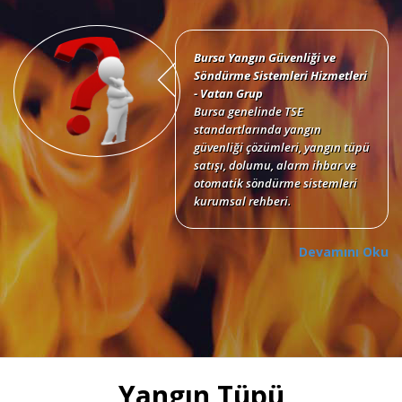
Bursa Yangın Güvenliği ve
Söndürme Sistemleri Hizmetleri
- Vatan Grup
Bursa genelinde TSE
standartlarında yangın
güvenliği çözümleri, yangın tüpü
satışı, dolumu, alarm ihbar ve
otomatik söndürme sistemleri
kurumsal rehberi.
Devamını Oku
Bursa Yangın Tüpü Satışı,
Dolumu ve Periyodik Bakım
Hizmetleri
TSE standartlarında 6 kg, 12 kg,
Yangın Tüpü
50 kg KKT tozlu, köpüklü, CO2