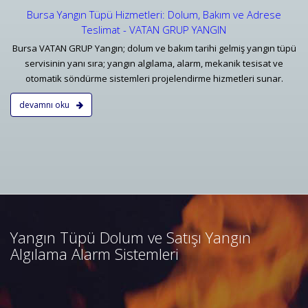
Bursa Yangın Tüpü Hizmetleri: Dolum, Bakım ve Adrese
Teslimat - VATAN GRUP YANGIN
Bursa VATAN GRUP Yangın; dolum ve bakım tarihi gelmiş yangın tüpü
servisinin yanı sıra; yangın algılama, alarm, mekanik tesisat ve
otomatik söndürme sistemleri projelendirme hizmetleri sunar.
devamnı oku
Bursa Yangın Algılama ve İhbar
Alarm Sistemleri
Bursa adresli ve konvansiyonel
yangın alarm sistemleri
projelendirme, duman, ısı,
Yangın Tüpü Dolum ve Satışı Yangın
kombine dedektörler, kontrol
Algılama Alarm Sistemleri
panelleri ve yangın butonları
satış, bakım, montajı.
Devamını Oku