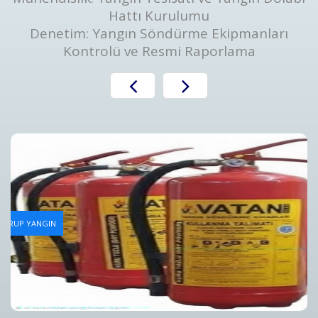
Hattı Kurulumu
Denetim: Yangın Söndürme Ekipmanları
Kontrolü ve Resmi Raporlama
Yangın Tüpü Dolum Hizmeti
AN GRUP YANGIN
Bursa Yangın Tüpü Dolum Hizmeti ve Fiyatları - Vatan Gru
Detaylar