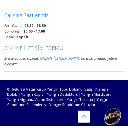
Devamını Oku
Çalışma Saatlerimiz
Pzt - Cuma
: 08:30 - 18:30
Bursa Yangın Alarm ve Algılama
Cumartesi
: 10:00 - 17:00
Paneli Çeşitleri
Pazar
: Kapalı
Bursa adresli ve konvansiyonel
ONLİNE İLETİŞİM FORMU
yangın alarm kontrol paneli
satışı, yangın algılama panelleri
Mesai saatleri dışında
ONLİNE İLETİŞİM FORMU
'nu doldurmanız yeterli
projelendirme, montaj ve
olacaktır.
periyodik teknik servis
hizmetleri.
Devamını Oku
© @Bursa Vatan Grup Yangın Tüpü Dolumu, Satışı |Yangın
Dolabı| Yangın Kapısı |Yangın Dedektörü| Yangın Merdiveni
Yangın Algılama Alarm Sistemleri | Yangın Tesisatı | Yangın
Söndürme Sistemleri ve Yangın Söndürme Cihazları
Bursa Yangın Algılama ve İhbar
Alarm Sistemleri
Bursa adresli ve konvansiyonel
yangın alarm sistemleri