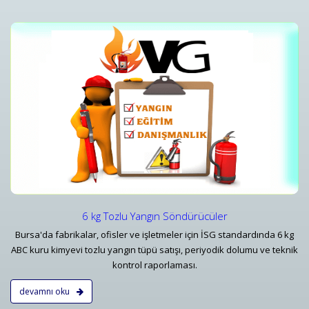
r
12 kg Tozlu Yangın Söndürücüle
r
12 kg Tozlu Yangın Söndürücüle
Detaylar
6 kg Tozlu Yangın Söndürücüler
Bursa'da fabrikalar, ofisler ve işletmeler için İSG standardında 6 kg
ABC kuru kimyevi tozlu yangın tüpü satışı, periyodik dolumu ve teknik
kontrol raporlaması.
devamnı oku