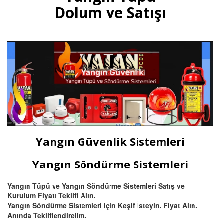
gazlı yangın tüpleri, otomatik
Dolum ve Satışı
tavan tipi sprinkli, pano ve
mutfak davlumbaz tüpü satışı
ve dolumu Bursa.
Devamını Oku
Bursa Hassas Yangın ve Duman
Dedektörü Çeşitleri
Bursa duman dedektörü ısı
dedektörü, (pilli duman
dedektörü) kombine
Yangın Güvenlik Sistemleri
multisensörler ve yüksek tavanlı
fabrikalar için beam (ışın) tipi
yangın dedektörü satış ve
Yangın Söndürme Sistemleri
montajı.
Yangın Tüpü ve Yangın Söndürme Sistemleri Satış ve
Kurulum Fiyatı Teklifi Alın.
Devamını Oku
Yangın Söndürme Sistemleri için Keşif İsteyin. Fiyat Alın.
Anında Tekliflendirelim.