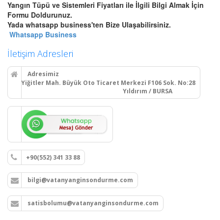
Yangın Tüpü ve Sistemleri Fiyatları ile İlgili Bilgi Almak İçin
Bursa Otomatik Gazlı Söndürme
Formu Doldurunuz.
ve Mühendislik Sistemleri
Yada whatsapp business'ten Bize Ulaşabilirsiniz.
Bursa FM200, Novec 1230
Whatsapp Business
otomatik gazlı söndürme, pano
içi mikro söndürme ve
İletişim Adresleri
endüstriyel mutfak davlumbaz
söndürme sistemleri kurulum,
Adresimiz
montaj ve tüp dolumu.
Yiğitler Mah. Büyük Oto Ticaret Merkezi F106 Sok. No:28
Yıldırım / BURSA
Devamını Oku
Bursa Yangın Dolabı, Hortum
Tesisatı ve Hidrant Sistemleri
+90(552) 341 33 88
Bursa sıva üstü, sıva altı yangın
dolapları montajı, seyyar
bilgi@vatanyanginsondurme.com
tekerlekli yangın hortumu
makaraları, yangın hidrant
hatları kurulumu ve periyodik
satisbolumu@vatanyanginsondurme.com
vana testleri.