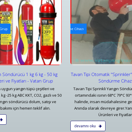
i Otomatik Söndürücüler
Arabalı Yangın Hortum Makarala
 Grup
 Otomatik ''Sprinkler'' Başlıklı Yangın Söndürme Cihazı
Tekerlekli Mobil Yangın Hortum
ar
Detaylar
n Söndürücü 1 kg 6 kg - 50 kg
Tavan Tipi Otomatik ''Sprinkler''
eri ve Fiyatları - Vatan Grup
Söndürme Cihaz
 uygun yangın tüpü çeşitleri ve
Tavan Tipi Sprinkli Yangın Söndü
12 kg -25 kg ABC KKT, CO2, gazlı ve 50
ortamındaki ısının 68°C 79°C 93
angın söndürücü dolum, satışı ve
halinde, insan müdahalesine g
bakımı için hemen teklif alın.
Anında olarak devreye girer.Ya
Ürünleri ve Fiyatlar
devamnı oku