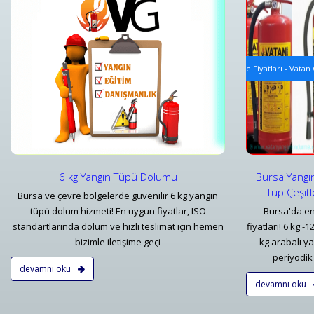
i
Yangın Tüpü Satışı ve Ekipman Tedariki
Tavan Tip
Bursa Yangın Söndürücü 1 kg 6 kg - 50 kg Tüp Çeşitleri ve Fiyatları - Vatan
Tavan Tipi
Detaylar
Detayl
6 kg Yangın Tüpü Dolumu
Bursa Yangı
Tüp Çeşitl
Bursa ve çevre bölgelerde güvenilir 6 kg yangın
tüpü dolum hizmeti! En uygun fiyatlar, ISO
Bursa'da en
standartlarında dolum ve hızlı teslimat için hemen
fiyatları! 6 kg -
bizimle iletişime geçi
kg arabalı y
periyodik 
devamnı oku
devamnı oku