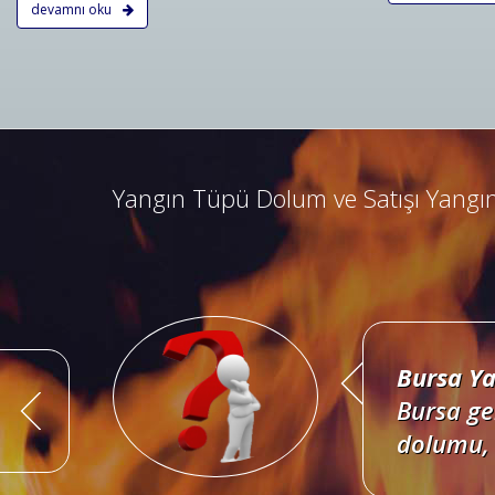
devamnı oku
Bursa Ya
Bursa ad
kombine 
Yangın Tüpü Dolum ve Satışı Yangın
Bursa Ya
Bursa ge
dolumu, 