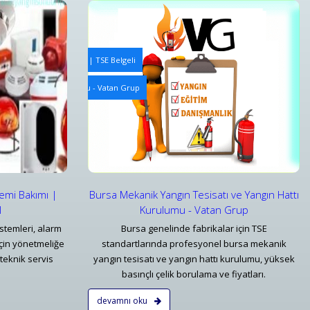
e Periyodik Kontrolleri | TSE Belgeli
Yangın Algılama ve Alarm Bakım ve Kontrolleri
ve Yangın Hattı Kurulumu - Vatan Grup
Bursa Yangın Uyarı Algılama ve Alarm Bakım ve Kontr
Detaylar
temi Bakımı |
Bursa Mekanik Yangın Tesisatı ve Yangın Hattı
l
Kurulumu - Vatan Grup
stemleri, alarm
Bursa genelinde fabrikalar için TSE
çin yönetmeliğe
standartlarında profesyonel bursa mekanik
teknik servis
yangın tesisatı ve yangın hattı kurulumu, yüksek
basınçlı çelik borulama ve fiyatları.
devamnı oku