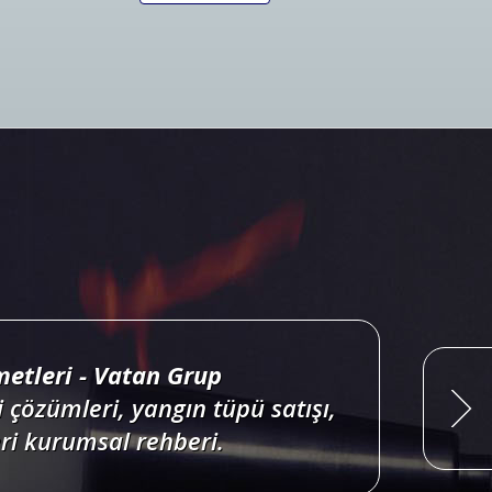
ri projelendirme, duman, ısı,
onları satış, bakım, montajı.
Devamını Oku
etleri - Vatan Grup
 çözümleri, yangın tüpü satışı,
i kurumsal rehberi.