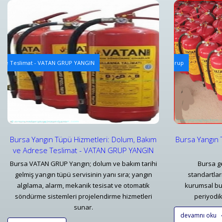
Yangın Tüpü Dolum Hizmeti
Yangın Alg
rese Teslimat - VATAN GRUP YANGIN
Bursa Yangın Tüpü Dolum Hizmeti ve Fiyatları - Vatan Grup
Yangın Alg
Detaylar
Detayl
Bursa Yangın Tüpü Hizmetleri: Dolum, Bakım
Bursa Yangın 
ve Adrese Teslimat - VATAN GRUP YANGIN
Bursa VATAN GRUP Yangın; dolum ve bakım tarihi
Bursa ge
gelmiş yangın tüpü servisinin yanı sıra; yangın
standartla
algılama, alarm, mekanik tesisat ve otomatik
kurumsal bu
söndürme sistemleri projelendirme hizmetleri
periyodik 
sunar.
devamnı oku