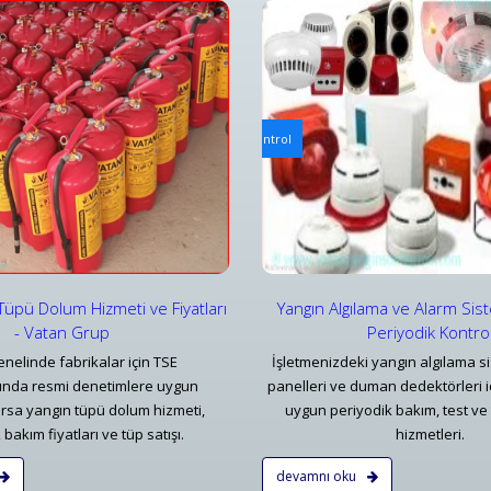
ılama ve Alarm Bakım ve Kontrolleri
Mekanik Yangın Tesisatı Bakım v
ılama ve Alarm Sistemi Bakımı | Periyodik Kontrol
Bursa Mekanik Yangın Tesisatı 
ar
Detaylar
Tüpü Dolum Hizmeti ve Fiyatları
Yangın Algılama ve Alarm Sis
- Vatan Grup
Periyodik Kontro
nelinde fabrikalar için TSE
İşletmenizdeki yangın algılama si
rında resmi denetimlere uygun
panelleri ve duman dedektörleri i
rsa yangın tüpü dolum hizmeti,
uygun periyodik bakım, test ve 
bakım fiyatları ve tüp satışı.
hizmetleri.
devamnı oku