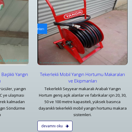
rı
Tüp Bölmeli Sıva Üstü Yangın Dolabı
u Makaraları ve Ekipmanları
Bursa Tüp Bölmeli Sıva Üstü Yangın Dolabı Fiyatları 
Detaylar
 Başlıklı Yangın
Tekerlekli Mobil Yangın Hortumu Makaraları
ı
ve Ekipmanları
rücüler, yangın
Tekerlekli Seyyear makaralı Arabalı Yangın
°C ye ulaşması
Hortum geniş açık alanlar ve fabrikalar için 20, 30,
erek kalmadan
50 ve 100 metre kapasiteli, yüksek basınca
ngın Söndürme
dayanıklı tekerlekli mobil yangın hortumu makara
ı
sistemleri.
devamnı oku