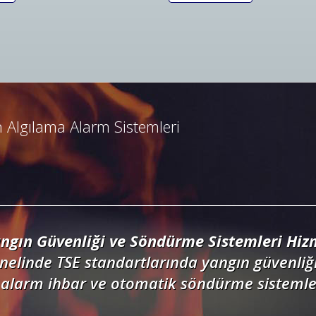
ngın Algılama ve İhbar Alarm Sistemleri
resli ve konvansiyonel yangın alarm sistemle
dedektörler, kontrol panelleri ve yangın but
 Algılama Alarm Sistemleri
ngın Güvenliği ve Söndürme Sistemleri Hizm
nelinde TSE standartlarında yangın güvenliği
alarm ihbar ve otomatik söndürme sistemler