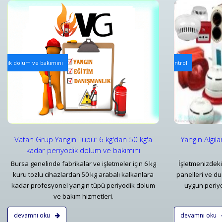
Yangın Algılama ve Alarm Bakım ve Kontrolleri
Mekanik Ya
iyodik dolum ve bakımını
Yangın Algılama ve Alarm Sistemi Bakımı | Periyodik Kontrol
Yangın Dol
Detaylar
Detayl
Vatan Grup Yangın Tüpü: 6 kg'dan 50 kg'a
Yangın Algıl
kadar periyodik dolum ve bakımını
Bursa genelinde fabrikalar ve işletmeler için 6 kg
İşletmenizdeki
kuru tozlu cihazlardan 50 kg arabalı kalkanlara
panelleri ve d
kadar profesyonel yangın tüpü periyodik dolum
uygun periyo
ve bakım hizmetleri.
devamnı oku
devamnı oku