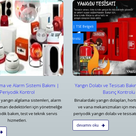
ngın Tesisatı Bakım ve Periyodik Kontrolleri | TSE Belgeli
Yangın Algılama ve Alarm Bakım
abı ve Tesisatı Bakımı | Periyodik Basınç Kontrolü
Bursa Yangın Uyarı Algılama ve
ar
Detaylar
ama ve Alarm Sistemi Bakımı |
Yangın Dolabı ve Tesisatı Bakı
Periyodik Kontrol
Basınç Kontrolü
 yangın algılama sistemleri, alarm
Binalardaki yangın dolapları, hort
uman dedektörleri için yönetmeliğe
ve vana mekanizmaları için me
dik bakım, test ve teknik servis
periyodik yangın dolabı ve tesisatı
hizmetleri.
devamnı oku