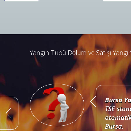
Bursa Ya
Bursa ad
kombine 
Yangın Tüpü Dolum ve Satışı Yangın
Bursa Ya
TSE stan
otomatik
Bursa.