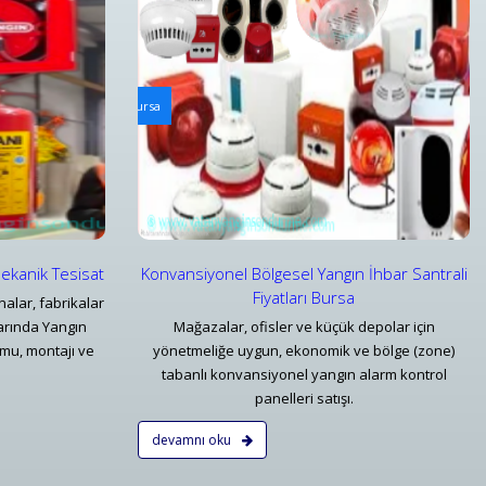
ri
Arabalı Yangın Hortum Makaraları
hbar Santrali Fiyatları Bursa
Tekerlekli Mobil Yangın Hortumu Makaraları ve Ekip
Detaylar
Mekanik Tesisat
Konvansiyonel Bölgesel Yangın İhbar Santrali
Fiyatları Bursa
alar, fabrikalar
larında Yangın
Mağazalar, ofisler ve küçük depolar için
mu, montajı ve
yönetmeliğe uygun, ekonomik ve bölge (zone)
tabanlı konvansiyonel yangın alarm kontrol
panelleri satışı.
devamnı oku