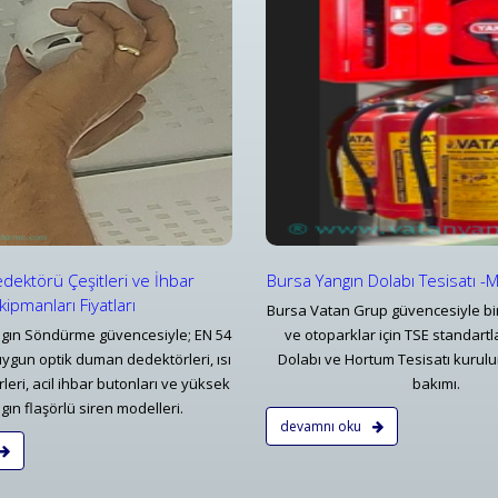
ngın Dolabı ve Hortum Tesisatı
Yangın Alarm & Kontrol Panelle
rsa Yangın Dolabı Tesisatı -Mekanik Tesisat
Konvansiyonel Bölgesel Yangın İ
Detaylar
Detaylar
dektörü Çeşitleri ve İhbar
Bursa Yangın Dolabı Tesisatı -
kipmanları Fiyatları
Bursa Vatan Grup güvencesiyle bin
gın Söndürme güvencesiyle; EN 54
ve otoparklar için TSE standart
uygun optik duman dedektörleri, ısı
Dolabı ve Hortum Tesisatı kurulu
eri, acil ihbar butonları ve yüksek
bakımı.
gın flaşörlü siren modelleri.
devamnı oku