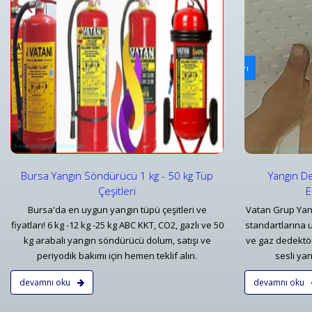
Yangın Dedektörleri & Sensörleri (Duman, Isı, Gaz)
Ya
i
Yangın Dedektörü Çeşitleri ve İhbar Ekipmanları Fiyatları
Bu
Detaylar
Bursa Yangın Söndürücü 1 kg - 50 kg Tüp
Yangın De
Çeşitleri
E
Bursa'da en uygun yangın tüpü çeşitleri ve
Vatan Grup Yan
fiyatları! 6 kg -12 kg -25 kg ABC KKT, CO2, gazlı ve 50
standartlarına 
kg arabalı yangın söndürücü dolum, satışı ve
ve gaz dedektörl
periyodik bakımı için hemen teklif alın.
sesli yan
devamnı oku
devamnı oku