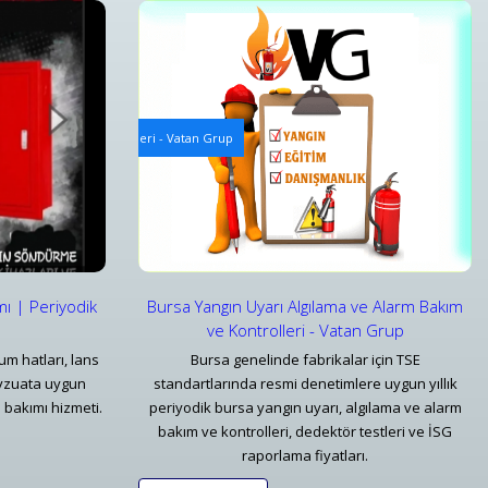
 ve Kontrolleri
Mekanik Yangın Tesisatı Bakım ve Periyodik Kontrolle
 Alarm Bakım ve Kontrolleri - Vatan Grup
Bursa Mekanik Yangın Tesisatı ve Periyodik Kontro
Detaylar
mı | Periyodik
Bursa Yangın Uyarı Algılama ve Alarm Bakım
ve Kontrolleri - Vatan Grup
um hatları, lans
Bursa genelinde fabrikalar için TSE
vzuata uygun
standartlarında resmi denetimlere uygun yıllık
 bakımı hizmeti.
periyodik bursa yangın uyarı, algılama ve alarm
bakım ve kontrolleri, dedektör testleri ve İSG
raporlama fiyatları.