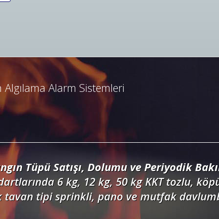
ngın Algılama ve İhbar Alarm Sistemleri
resli ve konvansiyonel yangın alarm sistemle
dedektörler, kontrol panelleri ve yangın but
 Algılama Alarm Sistemleri
ngın Tüpü Satışı, Dolumu ve Periyodik Bak
dartlarında 6 kg, 12 kg, 50 kg KKT tozlu, köpü
 tavan tipi sprinkli, pano ve mutfak davlum