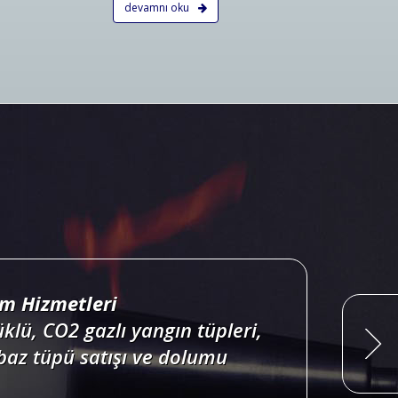
devamnı oku
ri projelendirme, duman, ısı,
onları satış, bakım, montajı.
Devamını Oku
ım Hizmetleri
klü, CO2 gazlı yangın tüpleri,
baz tüpü satışı ve dolumu