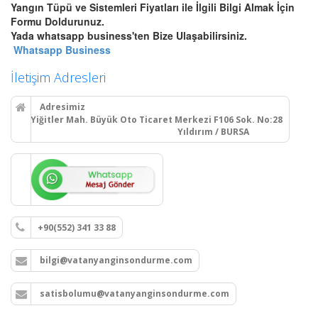
Bursa Yangın Dolabı, Hortum
Yangın Tüpü ve Sistemleri Fiyatları ile İlgili Bilgi Almak İçin
Tesisatı ve Hidrant Sistemleri
Formu Doldurunuz.
Bursa sıva üstü, sıva altı yangın
Yada whatsapp business'ten Bize Ulaşabilirsiniz.
dolapları montajı, seyyar
Whatsapp Business
tekerlekli yangın hortumu
makaraları, yangın hidrant
İletişim Adresleri
hatları kurulumu ve periyodik
vana testleri.
Adresimiz
Yiğitler Mah. Büyük Oto Ticaret Merkezi F106 Sok. No:28
Yıldırım / BURSA
Devamını Oku
Bursa Yangın Alarm ve Algılama
Paneli Çeşitleri
Bursa adresli ve konvansiyonel
+90(552) 341 33 88
yangın alarm kontrol paneli
satışı, yangın algılama panelleri
bilgi@vatanyanginsondurme.com
projelendirme, montaj ve
periyodik teknik servis
hizmetleri.
satisbolumu@vatanyanginsondurme.com