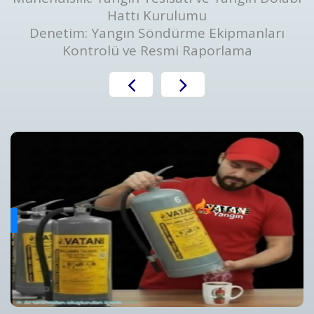
Hattı Kurulumu
Denetim: Yangın Söndürme Ekipmanları
Kontrolü ve Resmi Raporlama
Yangın Algılama ve Alarm Bakım ve Kontrolleri
ını
Yangın Algılama ve Alarm Sistemi Bakımı | Periyodik Kontro
Detaylar