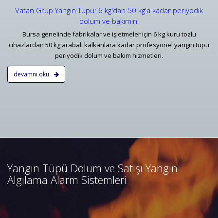
Vatan Grup Yangın Tüpü: 6 kg'dan 50 kg'a kadar periyodik
dolum ve bakımını
Bursa genelinde fabrikalar ve işletmeler için 6 kg kuru tozlu
cihazlardan 50 kg arabalı kalkanlara kadar profesyonel yangın tüpü
periyodik dolum ve bakım hizmetleri.
devamnı oku
Bursa Yangın Algılama ve İhbar
Alarm Sistemleri
Bursa adresli ve konvansiyonel
yangın alarm sistemleri
projelendirme, duman, ısı,
Yangın Tüpü Dolum ve Satışı Yangın
kombine dedektörler, kontrol
Algılama Alarm Sistemleri
panelleri ve yangın butonları
satış, bakım, montajı.
Devamını Oku