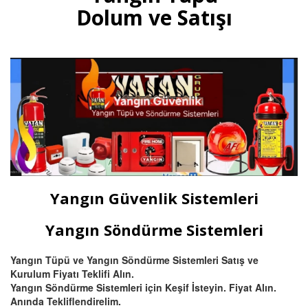
multisensörler ve yüksek tavanlı
Dolum ve Satışı
fabrikalar için beam (ışın) tipi
yangın dedektörü satış ve
montajı.
Devamını Oku
Bursa Otomatik Gazlı Söndürme
ve Mühendislik Sistemleri
Bursa FM200, Novec 1230
otomatik gazlı söndürme, pano
içi mikro söndürme ve
Yangın Güvenlik Sistemleri
endüstriyel mutfak davlumbaz
söndürme sistemleri kurulum,
montaj ve tüp dolumu.
Yangın Söndürme Sistemleri
Yangın Tüpü ve Yangın Söndürme Sistemleri Satış ve
Devamını Oku
Kurulum Fiyatı Teklifi Alın.
Yangın Söndürme Sistemleri için Keşif İsteyin. Fiyat Alın.
Anında Tekliflendirelim.