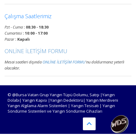
Devamını Oku
Çalışma Saatlerimiz
Bursa Yangın Algılama ve İhbar
Pzt - Cuma
: 08:30 - 18:30
Alarm Sistemleri
Cumartesi
: 10:00 - 17:00
Bursa adresli ve konvansiyonel
Pazar
: Kapalı
yangın alarm sistemleri
ONLİNE İLETİŞİM FORMU
projelendirme, duman, ısı,
kombine dedektörler, kontrol
Mesai saatleri dışında
ONLİNE İLETİŞİM FORMU
'nu doldurmanız yeterli
panelleri ve yangın butonları
olacaktır.
satış, bakım, montajı.
Devamını Oku
© @Bursa Vatan Grup Yangın Tüpü Dolumu, Satışı |Yangın
Dolabı| Yangın Kapısı |Yangın Dedektörü| Yangın Merdiveni
Yangın Algılama Alarm Sistemleri | Yangın Tesisatı | Yangın
Bursa Yangın Tüpü Satışı,
Söndürme Sistemleri ve Yangın Söndürme Cihazları
Dolumu ve Periyodik Bakım
Hizmetleri
TSE standartlarında 6 kg, 12 kg,
50 kg KKT tozlu, köpüklü, CO2