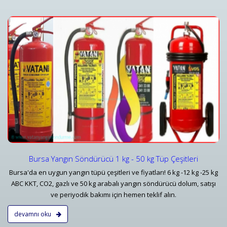
Yangın Dedektörleri & Sensörleri (Duman, Isı, Gaz)
i
Yangın Dedektörü Çeşitleri ve İhbar Ekipmanları Fiyatlar
Detaylar
Bursa Yangın Söndürücü 1 kg - 50 kg Tüp Çeşitleri
Bursa'da en uygun yangın tüpü çeşitleri ve fiyatları! 6 kg -12 kg -25 kg
ABC KKT, CO2, gazlı ve 50 kg arabalı yangın söndürücü dolum, satışı
ve periyodik bakımı için hemen teklif alın.
devamnı oku