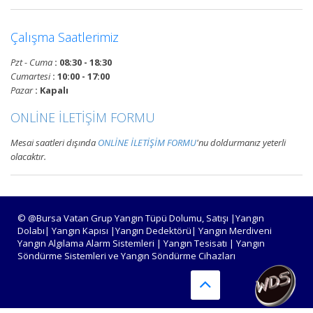
Devamını Oku
Çalışma Saatlerimiz
Pzt - Cuma
: 08:30 - 18:30
Bursa Yangın Alarm ve Algılama
Cumartesi
: 10:00 - 17:00
Paneli Çeşitleri
Pazar
: Kapalı
Bursa adresli ve konvansiyonel
ONLİNE İLETİŞİM FORMU
yangın alarm kontrol paneli
satışı, yangın algılama panelleri
Mesai saatleri dışında
ONLİNE İLETİŞİM FORMU
'nu doldurmanız yeterli
projelendirme, montaj ve
olacaktır.
periyodik teknik servis
hizmetleri.
Devamını Oku
© @Bursa Vatan Grup Yangın Tüpü Dolumu, Satışı |Yangın
Dolabı| Yangın Kapısı |Yangın Dedektörü| Yangın Merdiveni
Yangın Algılama Alarm Sistemleri | Yangın Tesisatı | Yangın
Söndürme Sistemleri ve Yangın Söndürme Cihazları
Bursa Yangın Algılama ve İhbar
Alarm Sistemleri
Bursa adresli ve konvansiyonel
yangın alarm sistemleri