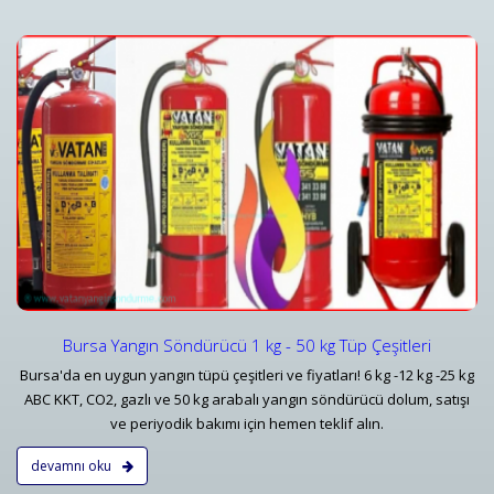
Yangın Dedektörleri & Sensörleri (Duman, Isı, Gaz)
i
Yangın Dedektörü Çeşitleri ve İhbar Ekipmanları Fiyatlar
Detaylar
Bursa Yangın Söndürücü 1 kg - 50 kg Tüp Çeşitleri
Bursa'da en uygun yangın tüpü çeşitleri ve fiyatları! 6 kg -12 kg -25 kg
ABC KKT, CO2, gazlı ve 50 kg arabalı yangın söndürücü dolum, satışı
ve periyodik bakımı için hemen teklif alın.
devamnı oku