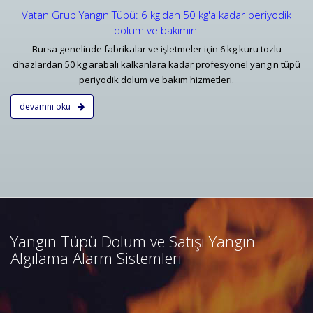
Vatan Grup Yangın Tüpü: 6 kg'dan 50 kg'a kadar periyodik
dolum ve bakımını
Bursa genelinde fabrikalar ve işletmeler için 6 kg kuru tozlu
cihazlardan 50 kg arabalı kalkanlara kadar profesyonel yangın tüpü
periyodik dolum ve bakım hizmetleri.
devamnı oku
Bursa Yangın Algılama ve İhbar
Alarm Sistemleri
Bursa adresli ve konvansiyonel
yangın alarm sistemleri
projelendirme, duman, ısı,
Yangın Tüpü Dolum ve Satışı Yangın
kombine dedektörler, kontrol
Algılama Alarm Sistemleri
panelleri ve yangın butonları
satış, bakım, montajı.
Devamını Oku