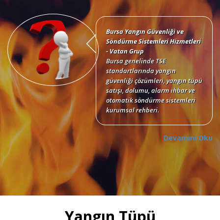
Bursa Yangın Güvenliği ve
Söndürme Sistemleri Hizmetleri
- Vatan Grup
Bursa genelinde TSE
standartlarında yangın
güvenliği çözümleri, yangın tüpü
satışı, dolumu, alarm ihbar ve
otomatik söndürme sistemleri
kurumsal rehberi.
Devamını Oku
Bursa Yangın Tüpü Satışı,
Dolumu ve Periyodik Bakım
Hizmetleri
TSE standartlarında 6 kg, 12 kg,
Yangın Tüpü
50 kg KKT tozlu, köpüklü, CO2