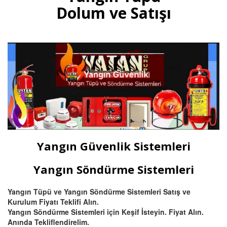
gazlı yangın tüpleri, otomatik
Dolum ve Satışı
tavan tipi sprinkli, pano ve
mutfak davlumbaz tüpü satışı
ve dolumu Bursa.
Devamını Oku
Bursa Hassas Yangın ve Duman
Dedektörü Çeşitleri
Bursa duman dedektörü ısı
dedektörü, (pilli duman
dedektörü) kombine
Yangın Güvenlik Sistemleri
multisensörler ve yüksek tavanlı
fabrikalar için beam (ışın) tipi
yangın dedektörü satış ve
Yangın Söndürme Sistemleri
montajı.
Yangın Tüpü ve Yangın Söndürme Sistemleri Satış ve
Kurulum Fiyatı Teklifi Alın.
Devamını Oku
Yangın Söndürme Sistemleri için Keşif İsteyin. Fiyat Alın.
Anında Tekliflendirelim.