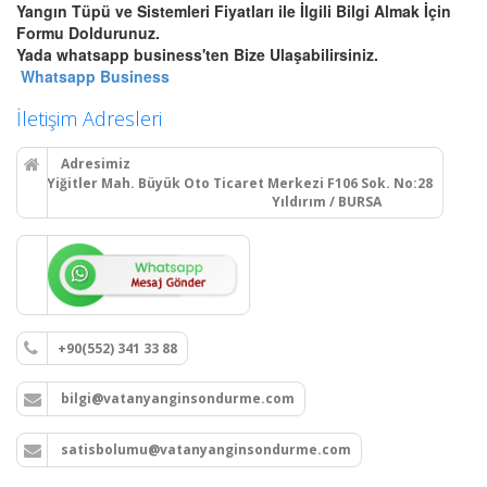
Yangın Tüpü ve Sistemleri Fiyatları ile İlgili Bilgi Almak İçin
Bursa Otomatik Gazlı Söndürme
Formu Doldurunuz.
ve Mühendislik Sistemleri
Yada whatsapp business'ten Bize Ulaşabilirsiniz.
Bursa FM200, Novec 1230
Whatsapp Business
otomatik gazlı söndürme, pano
içi mikro söndürme ve
İletişim Adresleri
endüstriyel mutfak davlumbaz
söndürme sistemleri kurulum,
Adresimiz
montaj ve tüp dolumu.
Yiğitler Mah. Büyük Oto Ticaret Merkezi F106 Sok. No:28
Yıldırım / BURSA
Devamını Oku
Bursa Yangın Dolabı, Hortum
Tesisatı ve Hidrant Sistemleri
+90(552) 341 33 88
Bursa sıva üstü, sıva altı yangın
dolapları montajı, seyyar
bilgi@vatanyanginsondurme.com
tekerlekli yangın hortumu
makaraları, yangın hidrant
hatları kurulumu ve periyodik
satisbolumu@vatanyanginsondurme.com
vana testleri.