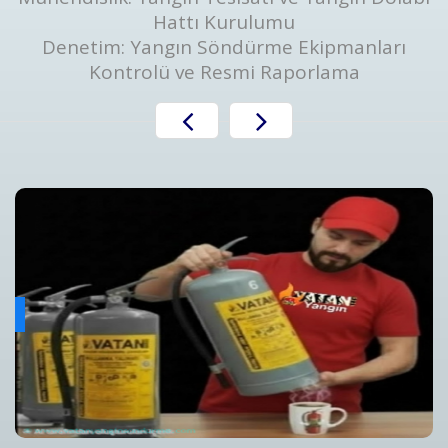
Hattı Kurulumu
Denetim: Yangın Söndürme Ekipmanları
Kontrolü ve Resmi Raporlama
Yangın Algılama ve Alarm Bakım ve Kontrolleri
ını
Yangın Algılama ve Alarm Sistemi Bakımı | Periyodik Kontro
Detaylar