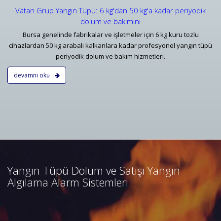
Vatan Grup Yangın Tüpü: 6 kg'dan 50 kg'a kadar periyodik
dolum ve bakımını
Bursa genelinde fabrikalar ve işletmeler için 6 kg kuru tozlu
cihazlardan 50 kg arabalı kalkanlara kadar profesyonel yangın tüpü
periyodik dolum ve bakım hizmetleri.
devamnı oku
Bursa Yangın Algılama ve İhbar
Alarm Sistemleri
Bursa adresli ve konvansiyonel
yangın alarm sistemleri
projelendirme, duman, ısı,
Yangın Tüpü Dolum ve Satışı Yangın
kombine dedektörler, kontrol
Algılama Alarm Sistemleri
panelleri ve yangın butonları
satış, bakım, montajı.
Devamını Oku