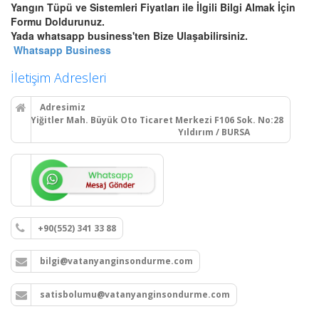
Bursa Yangın Dolabı, Hortum
Yangın Tüpü ve Sistemleri Fiyatları ile İlgili Bilgi Almak İçin
Tesisatı ve Hidrant Sistemleri
Formu Doldurunuz.
Bursa sıva üstü, sıva altı yangın
Yada whatsapp business'ten Bize Ulaşabilirsiniz.
dolapları montajı, seyyar
Whatsapp Business
tekerlekli yangın hortumu
makaraları, yangın hidrant
İletişim Adresleri
hatları kurulumu ve periyodik
vana testleri.
Adresimiz
Yiğitler Mah. Büyük Oto Ticaret Merkezi F106 Sok. No:28
Yıldırım / BURSA
Devamını Oku
Bursa Yangın Alarm ve Algılama
Paneli Çeşitleri
Bursa adresli ve konvansiyonel
+90(552) 341 33 88
yangın alarm kontrol paneli
satışı, yangın algılama panelleri
bilgi@vatanyanginsondurme.com
projelendirme, montaj ve
periyodik teknik servis
hizmetleri.
satisbolumu@vatanyanginsondurme.com