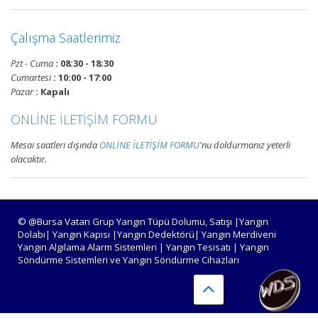
Devamını Oku
Çalışma Saatlerimiz
Bursa Yangın Algılama ve İhbar
Pzt - Cuma
: 08:30 - 18:30
Alarm Sistemleri
Cumartesi
: 10:00 - 17:00
Bursa adresli ve konvansiyonel
Pazar
: Kapalı
yangın alarm sistemleri
ONLİNE İLETİŞİM FORMU
projelendirme, duman, ısı,
kombine dedektörler, kontrol
Mesai saatleri dışında
ONLİNE İLETİŞİM FORMU
'nu doldurmanız yeterli
panelleri ve yangın butonları
olacaktır.
satış, bakım, montajı.
Devamını Oku
© @Bursa Vatan Grup Yangın Tüpü Dolumu, Satışı |Yangın
Dolabı| Yangın Kapısı |Yangın Dedektörü| Yangın Merdiveni
Yangın Algılama Alarm Sistemleri | Yangın Tesisatı | Yangın
Bursa Yangın Tüpü Satışı,
Söndürme Sistemleri ve Yangın Söndürme Cihazları
Dolumu ve Periyodik Bakım
Hizmetleri
TSE standartlarında 6 kg, 12 kg,
50 kg KKT tozlu, köpüklü, CO2