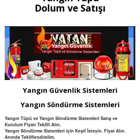
multisensörler ve yüksek tavanlı
Dolum ve Satışı
fabrikalar için beam (ışın) tipi
yangın dedektörü satış ve
montajı.
Devamını Oku
Bursa Otomatik Gazlı Söndürme
ve Mühendislik Sistemleri
Bursa FM200, Novec 1230
otomatik gazlı söndürme, pano
içi mikro söndürme ve
Yangın Güvenlik Sistemleri
endüstriyel mutfak davlumbaz
söndürme sistemleri kurulum,
montaj ve tüp dolumu.
Yangın Söndürme Sistemleri
Yangın Tüpü ve Yangın Söndürme Sistemleri Satış ve
Devamını Oku
Kurulum Fiyatı Teklifi Alın.
Yangın Söndürme Sistemleri için Keşif İsteyin. Fiyat Alın.
Anında Tekliflendirelim.