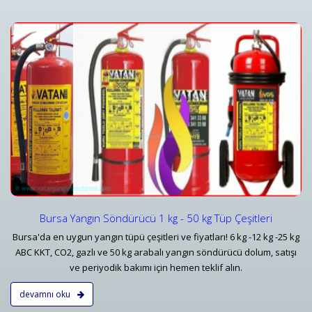
Yangın Dedektörleri & Sensörleri (Duman, Isı, Gaz)
i
Yangın Dedektörü Çeşitleri ve İhbar Ekipmanları Fiyatlar
Detaylar
Bursa Yangın Söndürücü 1 kg - 50 kg Tüp Çeşitleri
Bursa'da en uygun yangın tüpü çeşitleri ve fiyatları! 6 kg -12 kg -25 kg
ABC KKT, CO2, gazlı ve 50 kg arabalı yangın söndürücü dolum, satışı
ve periyodik bakımı için hemen teklif alın.
devamnı oku