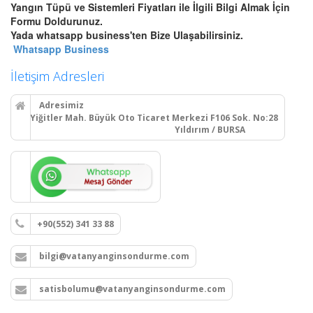
Bursa Yangın Dolabı, Hortum
Yangın Tüpü ve Sistemleri Fiyatları ile İlgili Bilgi Almak İçin
Tesisatı ve Hidrant Sistemleri
Formu Doldurunuz.
Bursa sıva üstü, sıva altı yangın
Yada whatsapp business'ten Bize Ulaşabilirsiniz.
dolapları montajı, seyyar
Whatsapp Business
tekerlekli yangın hortumu
makaraları, yangın hidrant
İletişim Adresleri
hatları kurulumu ve periyodik
vana testleri.
Adresimiz
Yiğitler Mah. Büyük Oto Ticaret Merkezi F106 Sok. No:28
Yıldırım / BURSA
Devamını Oku
Bursa Yangın Alarm ve Algılama
Paneli Çeşitleri
Bursa adresli ve konvansiyonel
+90(552) 341 33 88
yangın alarm kontrol paneli
satışı, yangın algılama panelleri
bilgi@vatanyanginsondurme.com
projelendirme, montaj ve
periyodik teknik servis
hizmetleri.
satisbolumu@vatanyanginsondurme.com