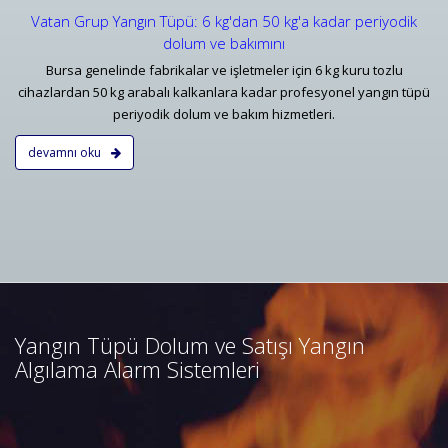
Vatan Grup Yangın Tüpü: 6 kg'dan 50 kg'a kadar periyodik
dolum ve bakımını
Bursa genelinde fabrikalar ve işletmeler için 6 kg kuru tozlu
cihazlardan 50 kg arabalı kalkanlara kadar profesyonel yangın tüpü
periyodik dolum ve bakım hizmetleri.
devamnı oku
Bursa Yangın Algılama ve İhbar
Alarm Sistemleri
Bursa adresli ve konvansiyonel
yangın alarm sistemleri
projelendirme, duman, ısı,
Yangın Tüpü Dolum ve Satışı Yangın
kombine dedektörler, kontrol
Algılama Alarm Sistemleri
panelleri ve yangın butonları
satış, bakım, montajı.
Devamını Oku