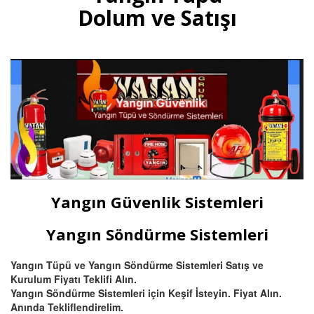
multisensörler ve yüksek tavanlı
Dolum ve Satışı
fabrikalar için beam (ışın) tipi
yangın dedektörü satış ve
montajı.
Devamını Oku
Bursa Otomatik Gazlı Söndürme
ve Mühendislik Sistemleri
Bursa FM200, Novec 1230
otomatik gazlı söndürme, pano
içi mikro söndürme ve
Yangın Güvenlik Sistemleri
endüstriyel mutfak davlumbaz
söndürme sistemleri kurulum,
montaj ve tüp dolumu.
Yangın Söndürme Sistemleri
Yangın Tüpü ve Yangın Söndürme Sistemleri Satış ve
Devamını Oku
Kurulum Fiyatı Teklifi Alın.
Yangın Söndürme Sistemleri için Keşif İsteyin. Fiyat Alın.
Anında Tekliflendirelim.