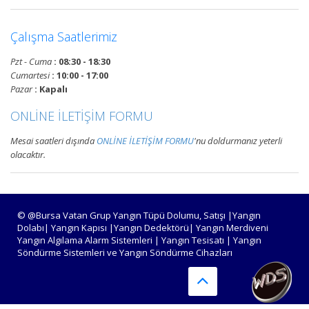
Devamını Oku
Çalışma Saatlerimiz
Bursa Yangın Algılama ve İhbar
Pzt - Cuma
: 08:30 - 18:30
Alarm Sistemleri
Cumartesi
: 10:00 - 17:00
Bursa adresli ve konvansiyonel
Pazar
: Kapalı
yangın alarm sistemleri
ONLİNE İLETİŞİM FORMU
projelendirme, duman, ısı,
kombine dedektörler, kontrol
Mesai saatleri dışında
ONLİNE İLETİŞİM FORMU
'nu doldurmanız yeterli
panelleri ve yangın butonları
olacaktır.
satış, bakım, montajı.
Devamını Oku
© @Bursa Vatan Grup Yangın Tüpü Dolumu, Satışı |Yangın
Dolabı| Yangın Kapısı |Yangın Dedektörü| Yangın Merdiveni
Yangın Algılama Alarm Sistemleri | Yangın Tesisatı | Yangın
Bursa Yangın Tüpü Satışı,
Söndürme Sistemleri ve Yangın Söndürme Cihazları
Dolumu ve Periyodik Bakım
Hizmetleri
TSE standartlarında 6 kg, 12 kg,
50 kg KKT tozlu, köpüklü, CO2