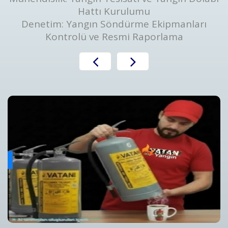
Hattı Kurulumu
Denetim: Yangın Söndürme Ekipmanları
Kontrolü ve Resmi Raporlama
Yangın Algılama ve Alarm Bakım ve Kontrolleri
ını
Yangın Algılama ve Alarm Sistemi Bakımı | Periyodik Kontro
Detaylar